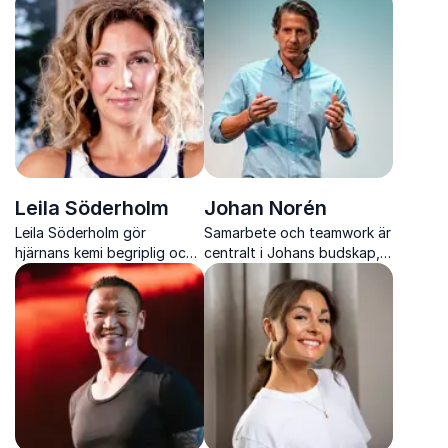
Leila Söderholm
Johan Norén
Leila Söderholm gör
Samarbete och teamwork är
hjärnans kemi begriplig och
centralt i Johans budskap,
stärker hälsa, arbetsglädje
där energi, humor och
och hållbar prestation.
verktyg stärker motivation
och arbetsglädje.