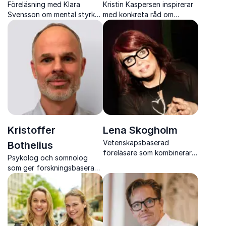
Föreläsning med Klara
Kristin Kaspersen inspirerar
Svensson om mental styrka,
med konkreta råd om
prestation och modet att
stresshantering, hälsa och
gå sin egen väg.
balans för en mer hållbar
och välmående vardag.
Kristoffer
Lena Skogholm
Vetenskapsbaserad
Bothelius
föreläsare som kombinerar
Psykolog och somnolog
hjärnforskning med konkreta
som ger forskningsbaserade
verktyg för bättre
verktyg för bättre sömn,
bemötande, ledarskap och
hälsa och prestation.
hållbart arbetsliv.