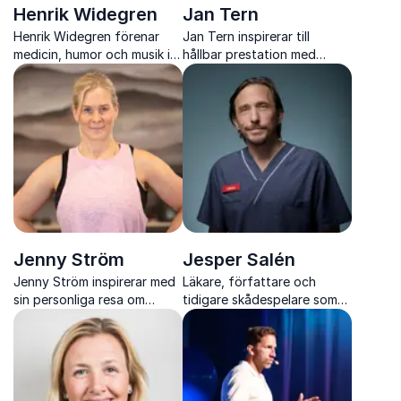
Henrik Widegren
Jan Tern
Henrik Widegren förenar
Jan Tern inspirerar till
medicin, humor och musik i
hållbar prestation med
föreläsningar som både
konkreta verktyg för
engagerar, utbildar och får
minskad stress, ökad
publiken att skratta
effektivitet och starkare
arbetsglädje
Jenny Ström
Jesper Salén
Jenny Ström inspirerar med
Läkare, författare och
sin personliga resa om
tidigare skådespelare som
motgångar, styrka och
föreläser om hälsa, stress
hållbar hälsa
och hur vi skapar hållbar
prestation i livet