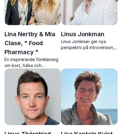
Lina Nertby & Mia
Linus Jonkman
Linus Jonkman ger nya
Clase, " Food
perspektiv på introversion,
Pharmacy "
kultur och ledarskap som
En inspirerande föreläsning
stärker arbetsmiljö,
om kost, hälsa och
samarbete och resultat.
forskning med Food
Pharmacy-duon Lina Nertby
och Mia Clase.