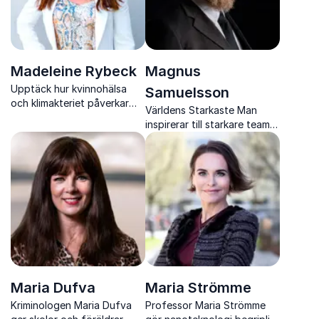
Madeleine Rybeck
Magnus
Upptäck hur kvinnohälsa
Samuelsson
och klimakteriet påverkar
Världens Starkaste Man
prestation och få konkreta
inspirerar till starkare team,
strategier för en hållbar,
bättre hälsa och ökad
produktiv arbetsplats.
mental uthållighet i
arbetslivet.
Maria Dufva
Maria Strömme
Kriminologen Maria Dufva
Professor Maria Strömme