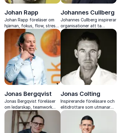
Johan Rapp
Johannes Cullberg
Johan Rapp föreläser om
Johannes Cullberg inspirerar
hjärnan, fokus, flow, stress,
organisationer att ta
studieteknik, läsning och
kontroll över hälsa och
tankspriddhet med humor,
prestation i en digital värld
praktiska övningar och
forskning.
Jonas Bergqvist
Jonas Colting
Jonas Bergqvist föreläser
Inspirerande föreläsare och
om ledarskap, teamwork
elitidrottare som utmanar
och motivation med
synen på hälsa, prestation
lärdomar från elitishockey
och mänsklig potential
och näringsliv