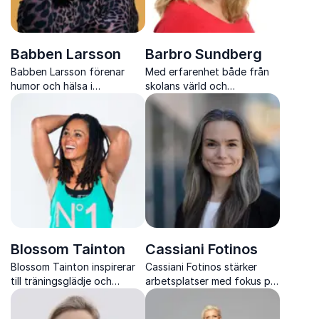
Babben Larsson
Barbro Sundberg
Babben Larsson förenar
Med erfarenhet både från
humor och hälsa i
skolans värld och
föreläsningar som skapar
hälsofrämjande arbete
skratt, insikter och starkare
hjälper Barbro skolor och
arbetsplatser
organisationer att förstå
sambandet mellan rörelse,
fokus och inlärning
Blossom Tainton
Cassiani Fotinos
Blossom Tainton inspirerar
Cassiani Fotinos stärker
till träningsglädje och
arbetsplatser med fokus på
hållbar hälsa med energi,
work life wellbeing och
värme och holistiskt
hållbar balans