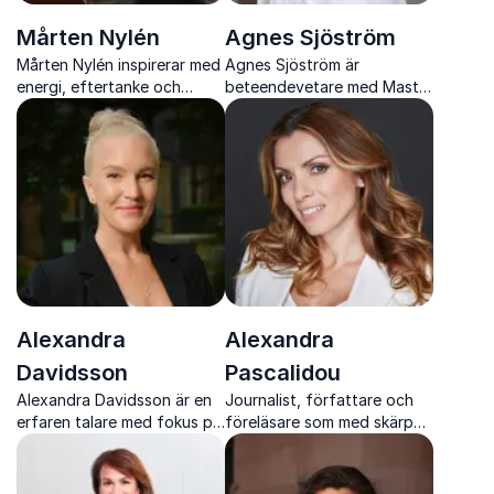
Mårten Nylén
Agnes Sjöström
Mårten Nylén inspirerar med
Agnes Sjöström är
energi, eftertanke och
beteendevetare med Master
konkreta insikter kring hälsa,
i ledarskaps- och
mental balans och
organisationspsykologi. I tre
arbetsglädje.
år har hon drivit Sveriges
största psykologipodd:
Lyckopodden.
Alexandra
Alexandra
Davidsson
Pascalidou
Alexandra Davidsson är en
Journalist, författare och
erfaren talare med fokus på
föreläsare som med skärpa,
självledarskap, mänsklig
värme och erfarenhet
hållbarhet och omställning i
engagerar publiken i
praktiken.
samhällsfrågor som berör.