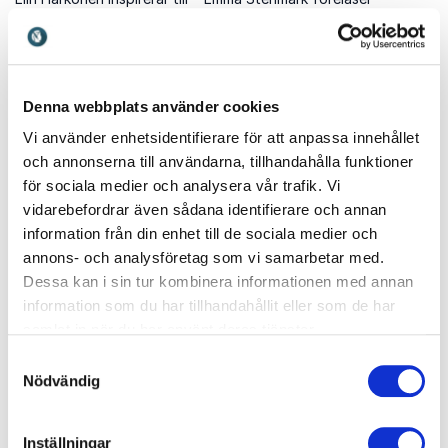
mental och fysisk styrka
om psykologisk trygghet,
med konkreta verktyg för
ledarskap och
verklig förändring
teamutveckling med
erfarenhet från Sverige och
internationella uppdrag.
Denna webbplats använder cookies
Vi använder enhetsidentifierare för att anpassa innehållet
och annonserna till användarna, tillhandahålla funktioner
för sociala medier och analysera vår trafik. Vi
vidarebefordrar även sådana identifierare och annan
information från din enhet till de sociala medier och
Erland Colliander
Fredrik Paulún
annons- och analysföretag som vi samarbetar med.
Erland Colliander föreläser
Näringsfysiologen Fredrik
Dessa kan i sin tur kombinera informationen med annan
om hur fysisk aktivitet
Paulún föreläser
information som du har tillhandahållit eller som de har
påverkar välmående och
inspirerande om kost, hälsa
samlat in när du har använt deras tjänster.
minskar ohälsa med fokus
och prestation med
på arbetsplatsens faktiska
vetenskaplig tyngd och
Samtyckesval
utmaningar.
konkreta råd för vardagen
Nödvändig
Inställningar