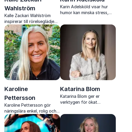
Karin Adelsköld visar hur
Wahlström
humor kan minska stress,
Kalle Zackari Wahlström
stärka team och skapa mer
inspirerar till rörelseglädje
hållbara arbetsplatser med
och visar hur träning stärker
forskning, värme och
både kropp och sinne.
träffsäker humor.
Karoline
Katarina Blom
Katarina Blom ger er
Pettersson
verktygen för ökat
Karoline Pettersson gör
välbefinnande, engagemang
näringslära enkel, rolig och
och starkare relationer på
direkt användbar för bättre
arbetsplatsen.
hälsa och prestation.