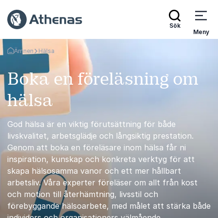
Sök
Meny
Ämnen
Hälsa
Gå tillbaka till startsidan
Boka en föreläsning om
hälsa
God hälsa är en viktig förutsättning för både
livskvalitet, arbetsglädje och långsiktig prestation.
Genom att boka en föreläsare inom hälsa får ni
inspiration, kunskap och konkreta verktyg för att
skapa hälsosamma vanor och ett mer hållbart
arbetsliv. Våra experter föreläser om allt från kost
och motion till återhämtning, livsstil och
förebyggande hälsoarbete, med målet att stärka både
individers och organisationers välmående.