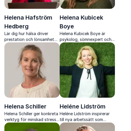
Helena Hafström
Helena Kubicek
Hedberg
Boye
Lär dig hur hälsa driver
Helena Kubicek Boye är
prestation och lönsamhet
psykolog, sömnexpert och
med Helena Hafström
författare som gör komplex
Hedberg
kunskap konkret, varm och
engagerande.
Helena Schiller
Heléne Lidström
Helena Schiller ger konkreta
Heléne Lidström inspirerar
verktyg för minskad stress,
till nya arbetssätt som
bättre återhämtning och
frigör kreativitet och skapar