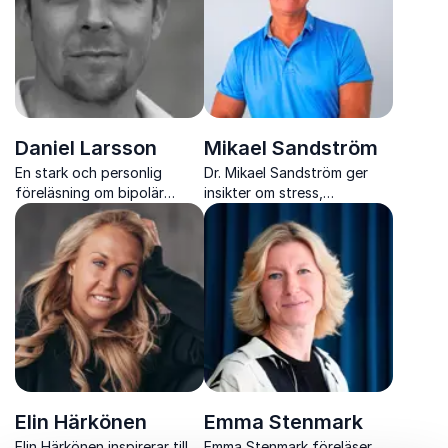
Daniel Larsson
Mikael Sandström
En stark och personlig
Dr. Mikael Sandström ger
föreläsning om bipolär
insikter om stress,
sjukdom och vägen tillbaka
akutsjukvård och hur vi
till livet
presterar när det verkligen
gäller
Elin Härkönen
Emma Stenmark
Elin Härkönen inspirerar till
Emma Stenmark föreläser