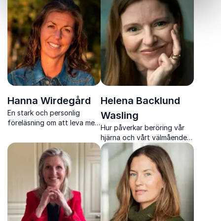
presterar och trivs
arbetsglädje, starkare team
och hållbara resultat.
Hanna Wirdegård
Helena Backlund
En stark och personlig
Wasling
föreläsning om att leva med
Hur påverkar beröring vår
ätstörningar, skam och
hjärna och vårt välmående?
psykisk ohälsa – och vägen
Helena Backlund Wasling
mot att våga prata öppet
gör forskningen levande
och direkt användbar i
vardagen