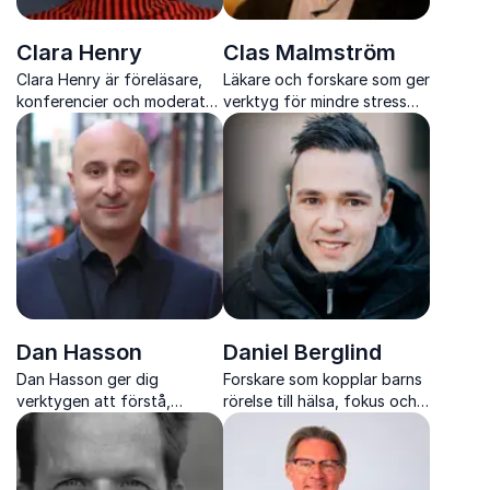
Clara Henry
Clas Malmström
Clara Henry är föreläsare,
Läkare och forskare som ger
konferencier och moderator
verktyg för mindre stress
med stark scennärvaro och
och bättre prestation
en unik förmåga att
engagera genom humor och
igenkänning.
Dan Hasson
Daniel Berglind
Dan Hasson ger dig
Forskare som kopplar barns
verktygen att förstå,
rörelse till hälsa, fokus och
hantera och använda stress
skolframgång
på rätt sätt