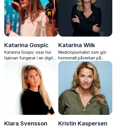
Katarina Gospic
Katarina Wilk
Katarina Gospic visar hur
Medicinjournalist som gör
hjärnan fungerar i en digital
hormonell påverkan på
värld och hur du kan tänka
arbetslivet begriplig och
smartare, minska stress och
handlingsbar för chefer och
öka innovation.
team.
Klara Svensson
Kristin Kaspersen