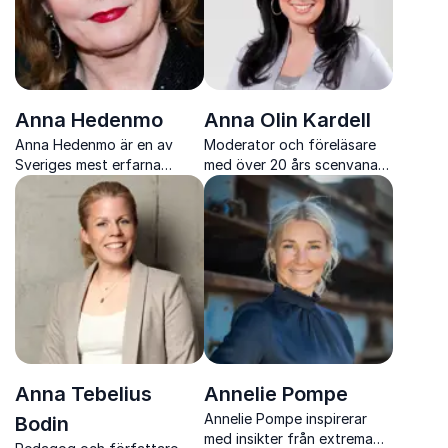
Anna Hedenmo
Anna Olin Kardell
Anna Hedenmo är en av
Moderator och föreläsare
Sveriges mest erfarna
med över 20 års scenvana
intervjuare och moderatorer
och stark närvaro
med över 30 år i tv
Anna Tebelius
Annelie Pompe
Annelie Pompe inspirerar
Bodin
med insikter från extrema