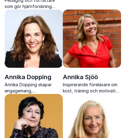
Pedagog och författare
äventyr till
som gör hjärnforskning
vardagsutmaningar. Hon
konkret, relevant och direkt
visar hur mental styrka och
användbar
rätt inställning kan leda till
förändring.
Annika Dopping
Annika Sjöö
Annika Dopping skapar
Inspirerande föreläsare om
engagemang,
kost, träning och motivation
sammanhållning och
från Let’s dance
framtidstro