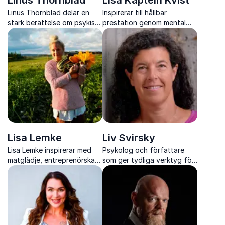
Linus Thörnblad
Lisa Kaptein Kvist
Linus Thörnblad delar en
Inspirerar till hållbar
stark berättelse om psykisk
prestation genom mental
ohälsa, prestation och
styrka, träning och konkreta
vägen tillbaka till livet.
verktyg som direkt gör
skillnad i vardagen.
Lisa Lemke
Liv Svirsky
Lisa Lemke inspirerar med
Psykolog och författare
matglädje, entreprenörskap
som ger tydliga verktyg för
och modet att skapa ett liv i
att förstå barns känslor och
balans, från prästgård till
skapa tryggare vardagar.
tv-ruta.