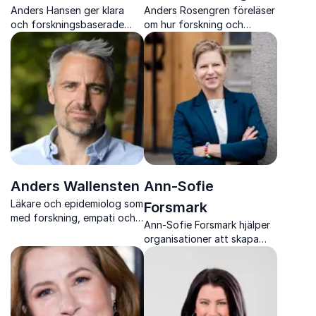
Anders Hansen ger klara
Anders Rosengren föreläser
och forskningsbaserade
om hur forskning och
insikter om hur vi stärker
existens samverkar i
hjärnan, hanterar stress och
vardagens val. Inspirerande,
förstår våra psykologiska
konkret och hållbart på
drivkrafter.
djupet.
Anders Wallensten
Ann-Sofie
Läkare och epidemiolog som
Forsmark
med forskning, empati och
Ann-Sofie Forsmark hjälper
klarhet visar hur små
organisationer att skapa
förändringar kan ge bättre
hållbart arbetsliv med fokus
hälsa och livskvalitet.
på KASAM, självledarskap
och handlingskraft