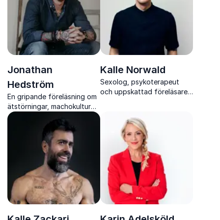
Jonathan
Kalle Norwald
Sexolog, psykoterapeut
Hedström
och uppskattad föreläsare
En gripande föreläsning om
som kombinerar forskning,
ätstörningar, machokultur
erfarenhet och humor i
och livet bakom kulisserna i
ämnen om sexualitet och
elitishockeyn.
relationer.
Kalle Zackari
Karin Adelsköld