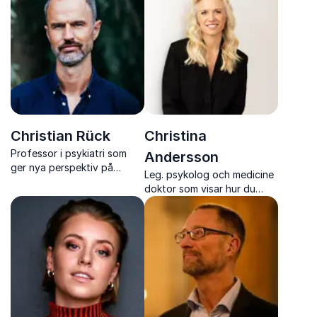
arbetsliv.
Christian Rück
Christina
Professor i psykiatri som
Andersson
ger nya perspektiv på
Leg. psykolog och medicine
mening, arbete och psykisk
doktor som visar hur du
hälsa
tränar hjärnan för ökat
välbefinnande, mentalt
fokus och hållbar
prestation.