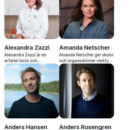
Alexandra Zazzi
Amanda Netscher
Alexandra Zazzi är en
Amanda Netscher ger skolor
erfaren kock och
och organisationer verktyg
uppskattad moderator som
för jämlikhet, SRHR och
engagerar med värme,
inkluderande miljöer med
humor och samtal om mat,
djup kunskap och stark
hälsa och livsbalans.
närvaro.
Anders Hansen
Anders Rosengren