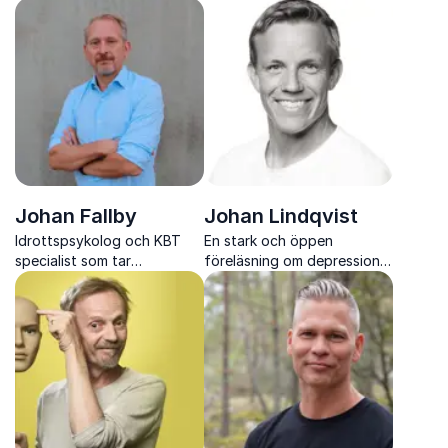
visar hur vi kan skapa verklig
psykologen och författaren
förändring
Johan Bergstad
Johan Fallby
Johan Lindqvist
Idrottspsykolog och KBT
En stark och öppen
specialist som tar
föreläsning om depression,
elitidrottens metoder in i
stigma och vägen tillbaka
arbetslivet för hållbar
från botten till ett hållbart
prestation och Winning
liv
Wellbeing