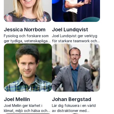
Jessica Norrbom
Joel Lundqvist
Fysiolog och forskare som
Joel Lundqvist ger verktyg
ger tydliga, vetenskapliga
för starkare teamwork och
svar på träning, kost och
ledarskap, hämtat ur 23 år
hälsa
på absolut elitnivå.
Joel Mellin
Johan Bergstad
Joel Mellin ger klarhet i
Lär dig fokusera i en värld
klimat, miljö och hälsa och
av distraktioner med