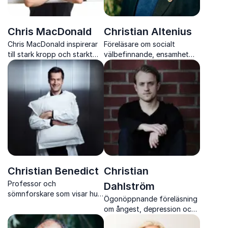
Chris MacDonald
Christian Altenius
Chris MacDonald inspirerar
Föreläsare om socialt
till stark kropp och starkt
välbefinnande, ensamhet
sinne med vetenskap, humor
och starka arbetsplatser
och konkreta verktyg
Christian Benedict
Christian
Professor och
Dahlström
sömnforskare som visar hur
Ögonöppnande föreläsning
sömn påverkar prestation,
om ångest, depression och
hälsa, beslutsfattande och
psykisk ohälsa
kreativitet i vardag och