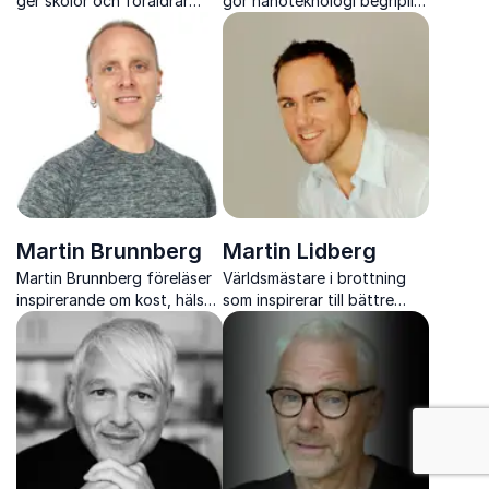
ger skolor och föräldrar
gör nanoteknologi begriplig
kunskap om nätsäkerhet,
och visar hur den kan
droger, samtycke och unga
förändra sjukvård, industri
relationer i en digital tid.
och vårt sätt att leva.
Martin Brunnberg
Martin Lidberg
Martin Brunnberg föreläser
Världsmästare i brottning
inspirerande om kost, hälsa
som inspirerar till bättre
och prestation och ger
hälsa, starkare motivation
konkreta insikter som hjälper
och prestation i både
människor att må bättre.
arbete och vardag.
: Hälsa