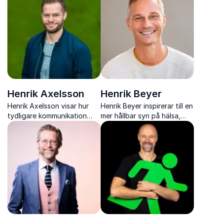
starkare prestation i
resultat i den digitala
arbetslivet
arbetsmiljön
Henrik Axelsson
Henrik Beyer
Henrik Axelsson visar hur
Henrik Beyer inspirerar till en
tydligare kommunikation
mer hållbar syn på hälsa,
och starkare relationer leder
motivation och livsstil
till ökat engagemang, bättre
genom forskning,
prestation och hållbara
erfarenhet och mänskliga
resultat
perspektiv