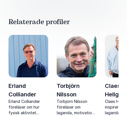
Relaterade profiler
Erland
Torbjörn
Claes
Colliander
Nilsson
Hellgre
Erland Colliander
Torbjörn Nilsson
Claes Hellg
föreläser om hur
föreläser om
inspirerar 
fysisk aktivitet
laganda, motivation
laganda, an
påverkar välmående
och ledarskap med
mental styr
och minskar ohälsa
konkreta verktyg
elitnivå