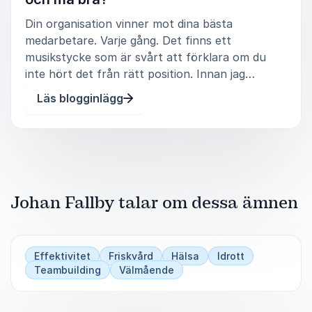
inom alla typer av organisationer.
Din organisation vinner mot dina bästa
medarbetare. Varje gång. Det finns ett
musikstycke som är svårt att förklara om du
inte hört det från rätt position. Innan jag
upplevde det tyckte jag det var svulstigt. Jag
Läs blogginlägg
tänker på Champions League-hymnen. Den ska
inte upplevas från soffan. Inte från läktare
Johan Fallby talar om dessa ämnen
Effektivitet
Friskvård
Hälsa
Idrott
Teambuilding
Välmående