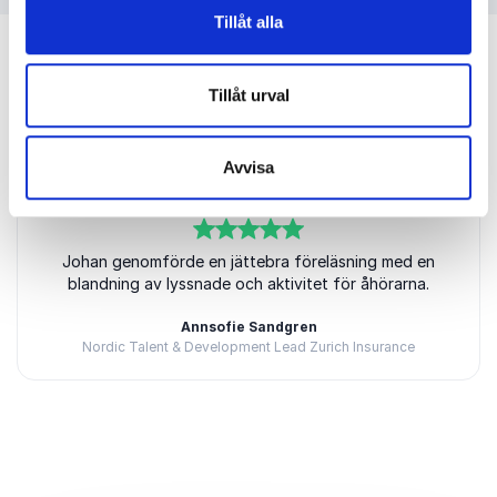
Tillåt alla
Tillåt urval
Kundrecensioner
Avvisa
5
av
Johan genomförde en jättebra föreläsning med en
5
blandning av lyssnade och aktivitet för åhörarna.
Annsofie Sandgren
Nordic Talent & Development Lead Zurich Insurance
Betygsatt
5.00
/5 baserat på
1
Kundrecensioner