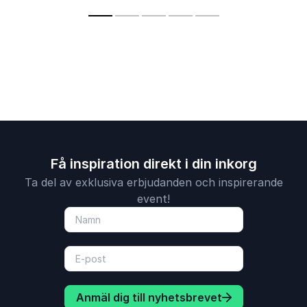
med fokus på
från elitfotboll och
arbetsplatsens
moderna
faktiska utmaningar.
arbetsplatser.
Få inspiration direkt i din inkorg
Ta del av exklusiva erbjudanden och inspirerande
event!
Anmäl dig till nyhetsbrevet