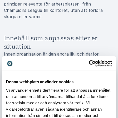
principer relevanta för arbetsplatsen, från
Champions League till kontoret, utan att förlora
skärpa eller värme.
Innehåll som anpassas efter er
situation
Ingen organisation är den andra lik, och därför
behöver ingen föreläsning vara den andra lik. Utifrån
er verklighet kan fokus ligga på individuellt ledarskap,
handledning, teamdynamik, beteendemål och
feedback, stresshantering under press,
Denna webbplats använder cookies
beteendeförändring eller hur ni bygger en kultur där
Vi använder enhetsidentifierare för att anpassa innehållet
prestation och välmående förstärker varandra.
och annonserna till användarna, tillhandahålla funktioner
Talangutveckling är också ett möjligt spår för er som
för sociala medier och analysera vår trafik. Vi
vill skapa långsiktig kapacitet och en tydlig väg från
vidarebefordrar även sådana identifierare och annan
potential till leverans. I boken
Jaget före laget: om
information från din enhet till de sociala medier och
elitidrottens prestationsmiljö i arbetslivet
(Liber, 2024)