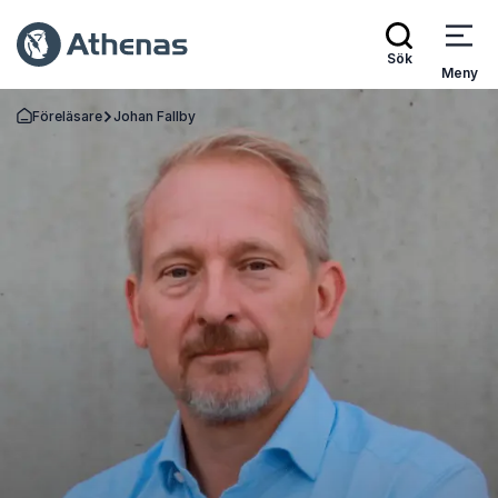
Sök
Meny
Föreläsare
Johan Fallby
Gå tillbaka till startsidan