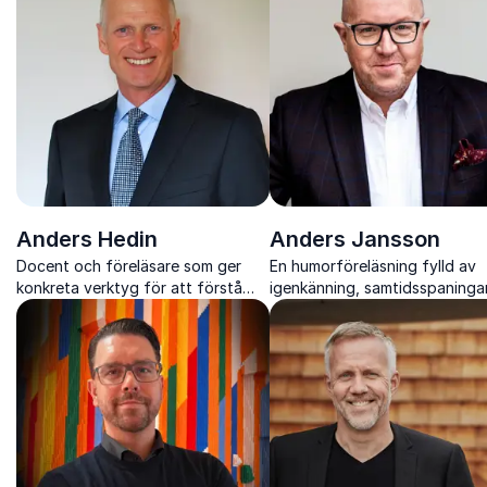
kan förbereda sig för framtiden.
skapar starkare organisationer
Anders Hedin
Anders Jansson
Docent och föreläsare som ger
En humorföreläsning fylld av
konkreta verktyg för att förstå
igenkänning, samtidsspaninga
hjärnan, minska stress och
skratt som stannar kvar långt 
förebygga oro i arbetsliv och
applåderna
vardag.