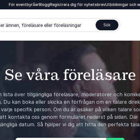
För eventbyråer
Blogg
Registrera dig för nyhetsbrev
Utbildningar och 
er ämnen, föreläsare eller föreläsningar
Sök
Se våra föreläsare
n lista över tillgängliga föreläsare, moderatorer och komik
 Du kan boka eller skicka en förfrågan om en talare direkt
varje specifik person. Om du är osäker på vilken talare som
 att kontakta oss genom formuläret nederst på sidan. Där
gängliga datum. Så hjälper vi dig att hitta den perfekta tala