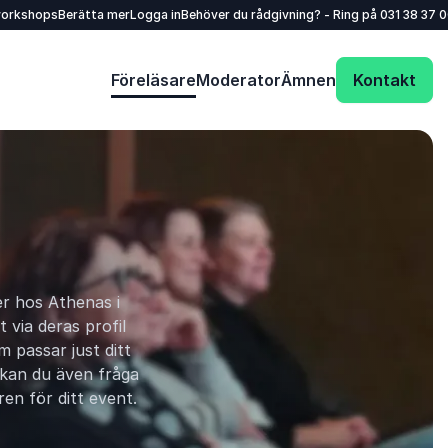
workshops
Berätta mer
Logga in
Behöver du rådgivning? - Ring på
031 38 37 
Föreläsare
Moderator
Ämnen
Kontakt
er hos Athenas i
 via deras profil
 passar just ditt
 kan du även fråga
ren för ditt event.