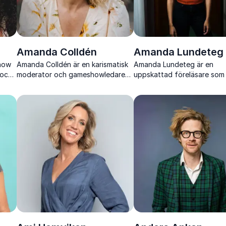
Amanda Colldén
Amanda Lundeteg
show
Amanda Colldén är en karismatisk
Amanda Lundeteg är en
 och
moderator och gameshowledare
uppskattad föreläsare som
efeh
som med energi, tajming och
skarpa perspektiv på jämstä
charm engagerar publiken i alla
ledarskap och hur inkluder
typer av event.
arbetsplatser skapas i prakt