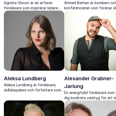
Agneta Olsson är en erfaren
Ahmed Berhan är komikern oc
föreläsare som inspirerar ledare
konferencieren som förenar s
att skapa tillväxt och navigera
humor med närvaro och
förändring med mod och tydlighet.
publikkontakt
Aleksa Lundberg
Alexander Grabner-
Aleksa Lundberg är föreläsare,
Jarlung
skådespelare och författare som
En energifylld föreläsare som 
berör med personliga perspektiv
dig konkreta verktyg för att 
på könsnormer, identitet och
tydliga, engagerande och
inkludering
minnesvärda presentationer o
tal.