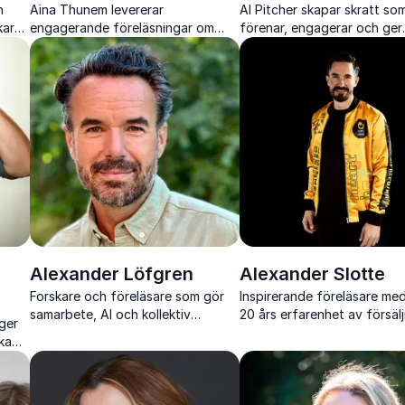
h
Aina Thunem levererar
Al Pitcher skapar skratt so
karp
engagerande föreläsningar om
förenar, engagerar och ger
kommunikation och arbetskultur
publiken ny energi genom
med praktiska verktyg som skapar
igenkänningshumor med pe
verklig förändring.
tajming.
Alexander Löfgren
Alexander Slotte
Forskare och föreläsare som gör
Inspirerande föreläsare me
samarbete, AI och kollektiv
20 års erfarenhet av försälj
ger
intelligens konkret, användbart
service och referensbaser
skapa
och relevant i vardagens arbete.
affärer som skapar resulta
relationer
ch