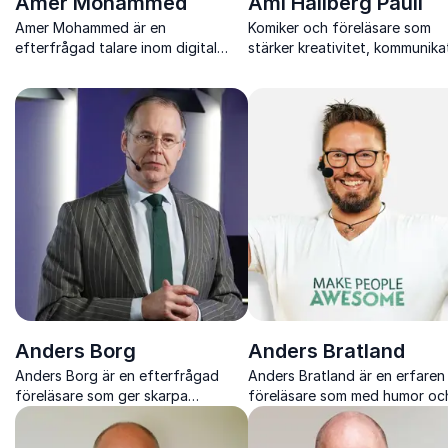
Amer Mohammed
Ami Hallberg Pauli
Amer Mohammed är en
Komiker och föreläsare som
efterfrågad talare inom digital
stärker kreativitet, kommunika
transformation och AI som ger
och samarbete med humor oc
organisationer verktyg att växa,
stark scennärvaro
leda och förbli relevanta.
Anders Borg
Anders Bratland
Anders Borg är en efterfrågad
Anders Bratland är en erfaren
föreläsare som ger skarpa
föreläsare som med humor oc
perspektiv på ekonomi, teknik,
skärpa visar hur förändring,
geopolitik och hur organisationer
ledarskap och kollektiv intelli