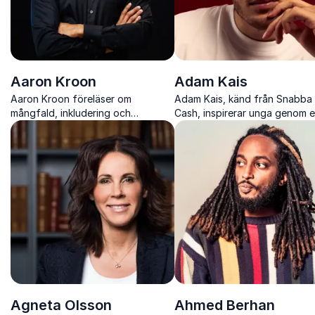
Aaron Kroon
Adam Kais
Aaron Kroon föreläser om
Adam Kais, känd från Snabba
mångfald, inkludering och
Cash, inspirerar unga genom 
förändringsarbete med skärpa,
stark och verklighetsnära
mod och personliga insikter.
berättelse.
Agneta Olsson
Ahmed Berhan