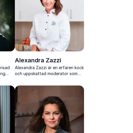
s
Alexandra Zazzi
risad
Alexandra Zazzi är en erfaren kock
ing
och uppskattad moderator som
iga
engagerar med värme, humor och
samtal om mat, hälsa och
livsbalans.