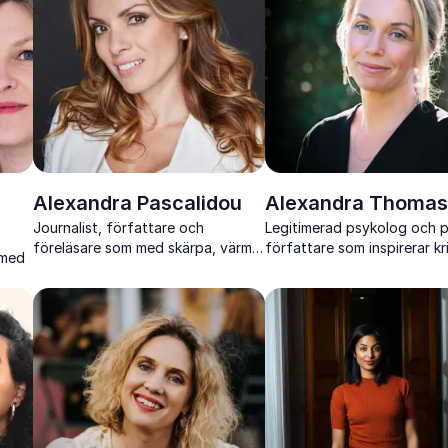
Alexandra Pascalidou
Alexandra Thoma
Journalist, författare och
Legitimerad psykolog och p
föreläsare som med skärpa, värme
författare som inspirerar kr
 med
och erfarenhet engagerar publiken
ledarskap, team och mänskl
i samhällsfrågor som berör.
arbetsplatser
ia