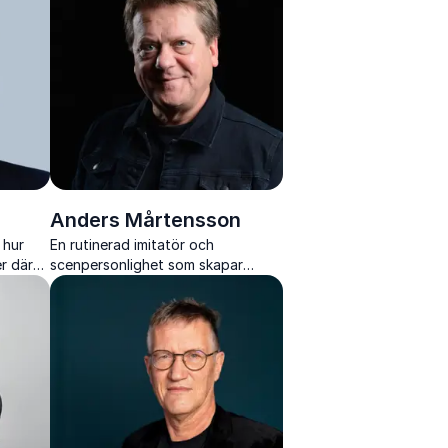
drivkrafter.
Anders Mårtensson
 hur
En rutinerad imitatör och
er där
scenpersonlighet som skapar
rbetar
värme, humor och igenkänning på
t under
varje scen