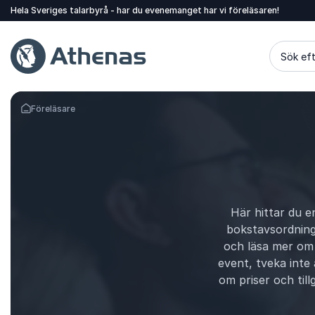
Hela Sveriges talarbyrå - har du evenemanget har vi föreläsaren!
Sök eft
Föreläsare
Gå tillbaka till startsidan
Här hittar du e
bokstavsordning.
och läsa mer om 
event, tveka inte
om priser och till