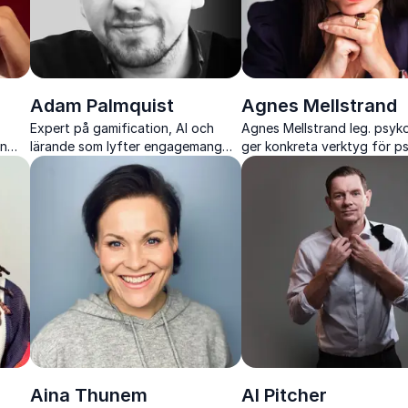
Adam Palmquist
Agnes Mellstrand
Expert på gamification, AI och
Agnes Mellstrand leg. psyk
en
lärande som lyfter engagemang
ger konkreta verktyg för ps
och resultat.
hälsa och tryggare arbetsmi
Aina Thunem
Al Pitcher