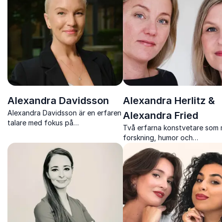
Alexandra Davidsson
Alexandra Herlitz &
Alexandra Davidsson är en erfaren
Alexandra Fried
talare med fokus på
Två erfarna konstvetare som
självledarskap, mänsklig hållbarhet
forskning, humor och
och omställning i praktiken.
berättarglädje gör konsthistor
levande för en bred publik.