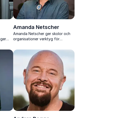
Amanda Netscher
Amanda Netscher ger skolor och
 ger
organisationer verktyg för
lldhet,
jämlikhet, SRHR och inkluderande
ande
miljöer med djup kunskap och stark
iken.
närvaro.