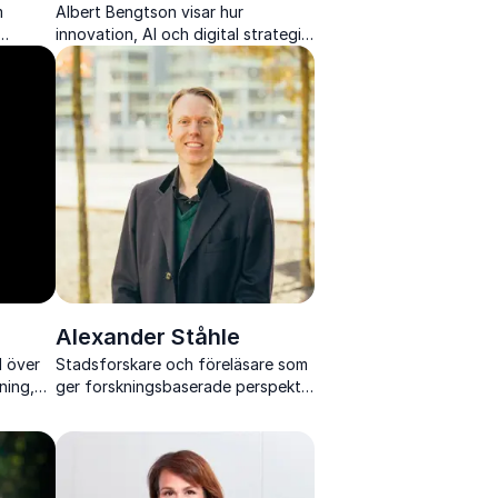
m
Albert Bengtson visar hur
innovation, AI och digital strategi
blir konkret handling i
rfekt
organisationer som vill ligga steget
före
Alexander Ståhle
d över
Stadsforskare och föreläsare som
ning,
ger forskningsbaserade perspektiv
ade
på hållbara, rättvisa och attraktiva
t genom
städer