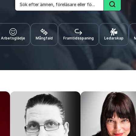
Sök efter ämnen, föreläsare eller föreläsningar
Sök
Arbetsglädje
Mångfald
Framtidsspaning
Ledarskap
M