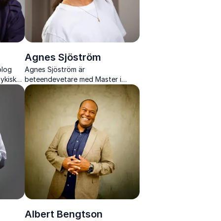
Agnes Sjöström
olog
Agnes Sjöström är
ykisk
beteendevetare med Master i
ljöer.
ledarskaps- och
organisationspsykologi. I tre år har
hon drivit Sveriges största
psykologipodd: Lyckopodden.
Albert Bengtson