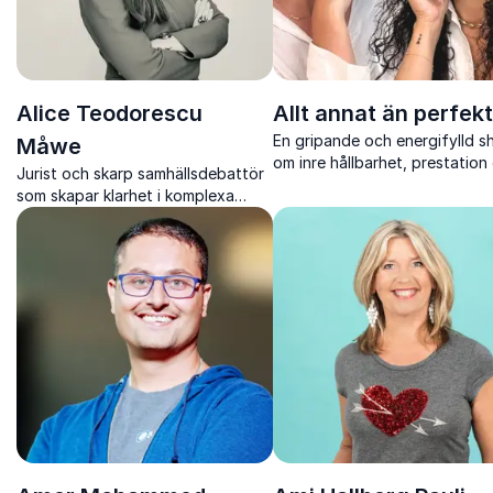
Alice Teodorescu
Allt annat än perfekt
En gripande och energifylld 
Måwe
om inre hållbarhet, prestation
Jurist och skarp samhällsdebattör
mod, med Sara Ohlson och At
som skapar klarhet i komplexa
Sebdani.
värderings och intressekonflikter.