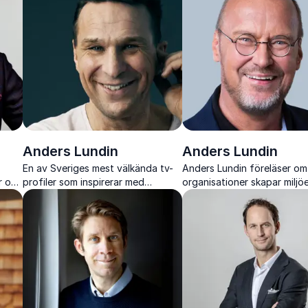
.
humor och praktiska metoder.
direkt användbart.
Anders Lundin
Anders Lundin
En av Sveriges mest välkända tv-
Anders Lundin föreläser om
r och
profiler som inspirerar med
organisationer skapar miljö
efter
berättelser om mod, livsresor och
människor tar ansvar, sama
att våga gå sin egen väg.
klokt och presterar hållbar
press.