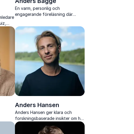
Anders Bagge
En varm, personlig och
engagerande föreläsning där
mledare
Anders Bagge delar livsresan
iz,
bakom musiken, motgångarna och
ållning
drivkraften framåt.
Anders Hansen
Anders Hansen ger klara och
forskningsbaserade insikter om hur
vi stärker hjärnan, hanterar stress
ant och
och förstår våra psykologiska