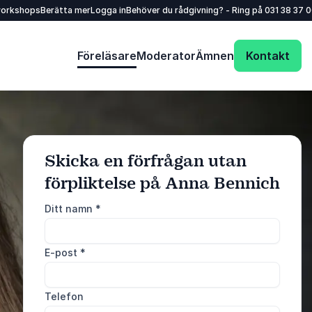
workshops
Berätta mer
Logga in
Behöver du rådgivning? - Ring på
031 38 37 
Föreläsare
Moderator
Ämnen
Kontakt
Skicka en förfrågan utan
förpliktelse på Anna Bennich
: @Model.ProfileFu
Skicka förfrågan
Ditt namn
*
Ring oss
E-post
*
031 38 37 000
Telefon