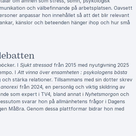
n talar om ämnen som stress, sömn, psykologisk
mmunikation och välbefinnande på arbetsplatsen. Oavsett
ersoner anpassar hon innehållet så att det blir relevant
 tankar, känslor och beteenden hänger ihop och hur små
debatten
böcker. I
Sjukt stressad
från 2015 med nyutgivning 2025
tempo. I
Att vinna över ensamheten : psykologens bästa
g och stärka relationer. Tillsammans med sin dotter skrev
 anorexi
från 2024, en personlig och viktig skildring av
de som expert i TV4, bland annat i
Nyhetsmorgon
och
Dessutom svarar hon på allmänhetens frågor i Dagens
ningen MåBra. Genom dessa plattformar bidrar hon med