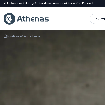
Hela Sveriges talarbyrå - har du evenemanget har vi föreläsaren!
Sök eft
Föreläsare
Anna Bennich
Gå tillbaka till startsidan