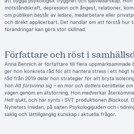
att bygga psykologisk trygghet och självledarskap. Ho
motståndskraft, depression och ångest, relationer, ko
om publiken består av ledare, medarbetare eller privatp
och direkt applicerbart. Det handlar om att förstå hur
förändringar kan göra stor skillnad.
Författare och röst i samhälls
Anna Bennich är författare till flera uppmärksammade 
ger hon konkreta råd för att hantera stress i ett högt 
råd
från 2019 delar hon strategier för att bryta isolerin
hon
Att försvinna sig – en mor och dotters berättelse om
vägen genom en ätstörning. Hon medverkar återkomman
Helt sjukt
, och har synts i SVT produktionen
Blackout
. 
Nyheters Insidan, på sajten Psykologiguiden och i tid
saklig och lättillgänglig kunskap i aktuella frågor.