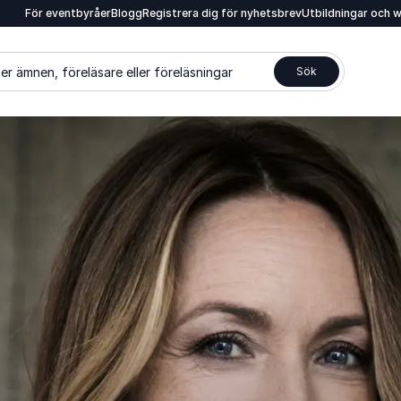
För eventbyråer
Blogg
Registrera dig för nyhetsbrev
Utbildningar och 
er ämnen, föreläsare eller föreläsningar
Sök