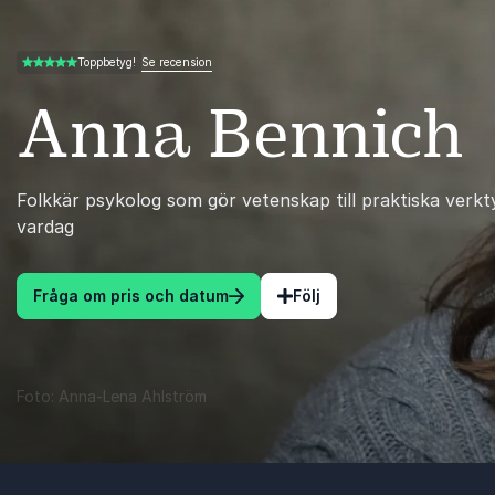
Se recension
Toppbetyg!
5.00 av 5
Anna Bennich
Folkkär psykolog som gör vetenskap till praktiska verkt
vardag
Fråga om pris och datum
Följ
Foto: Anna-Lena Ahlström