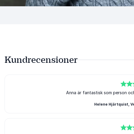
Kundrecensioner
5
av
5
Anna är fantastisk som person och 
Helene Hjärtquist, 