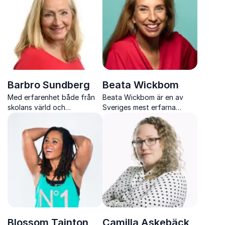
Barbro Sundberg
Beata Wickbom
Med erfarenhet både från
Beata Wickbom är en av
skolans värld och
Sveriges mest erfarna
hälsofrämjande arbete
moderatorer inom
hjälper Barbro skolor och
digitalisering, innovation
organisationer att förstå
och affärsutveckling och
sambandet mellan rörelse,
leder samtal som engagerar
fokus och inlärning
och fördjupar.
Blossom Tainton
Camilla Askebäck