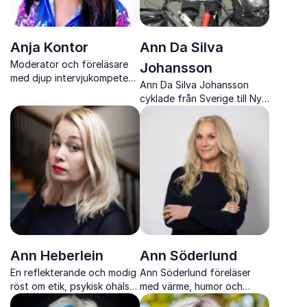
Anja Kontor
Ann Da Silva
Moderator och föreläsare
Johansson
med djup intervjukompetens
Ann Da Silva Johansson
och lång erfarenhet från tv,
cyklade från Sverige till Nya
radio och stora liveevent.
Zeeland och delar en
berörande föreläsning om
mod, möten och en
mänskligare värld.
Ann Heberlein
Ann Söderlund
En reflekterande och modig
Ann Söderlund föreläser
röst om etik, psykisk ohälsa
med värme, humor och
och livets stora frågor, med
ärlighet om arbetsglädje,