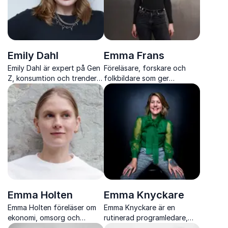
Emily Dahl
Emma Frans
Emily Dahl är expert på Gen
Föreläsare, forskare och
Z, konsumtion och trender
folkbildare som ger
och ger skarpa insikter om
konkreta verktyg för kritiskt
hur unga generationer
tänkande i en AI driven
förändrar marknaden och
vardag.
framtidens kundbeteenden
Emma Holten
Emma Knyckare
Emma Holten föreläser om
Emma Knyckare är en
ekonomi, omsorg och
rutinerad programledare,
jämställdhet och ger nya
komiker och moderator som