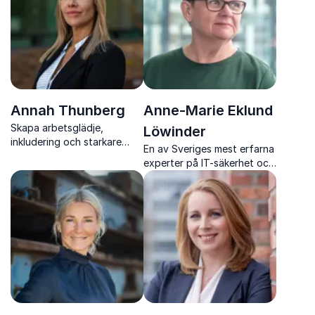
Annah Thunberg
Anne-Marie Eklund
Skapa arbetsglädje,
Löwinder
inkludering och starkare
En av Sveriges mest erfarna
team med Annah Thunbergs
experter på IT-säkerhet och
konkreta verktyg för
digital infrastruktur
hållbart ledarskap