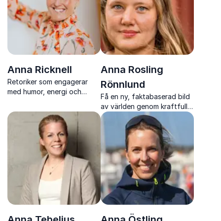
Anna Ricknell
Anna Rosling
Retoriker som engagerar
Rönnlund
med humor, energi och
Få en ny, faktabaserad bild
konkreta verktyg
av världen genom kraftfull
datavisualisering
Anna Tebelius
Anna Östling