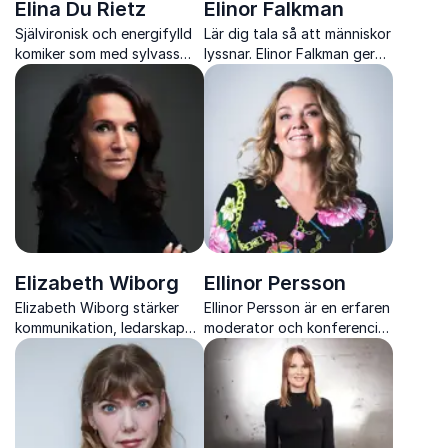
Elina Du Rietz
Elinor Falkman
Självironisk och energifylld
Lär dig tala så att människor
komiker som med sylvass
lyssnar. Elinor Falkman ger
improvisation och hög
konkreta verktyg i retorik,
igenkänning lyfter varje
storytelling och
event till nya nivåer
presentationsteknik
Elizabeth Wiborg
Ellinor Persson
Elizabeth Wiborg stärker
Ellinor Persson är en erfaren
kommunikation, ledarskap
moderator och konferencier
och samarbete med insikter
som med trygghet,
från terapi, mental träning
nyfikenhet och
och verkliga möten med
professionalism leder event,
människor
debatter och samtal