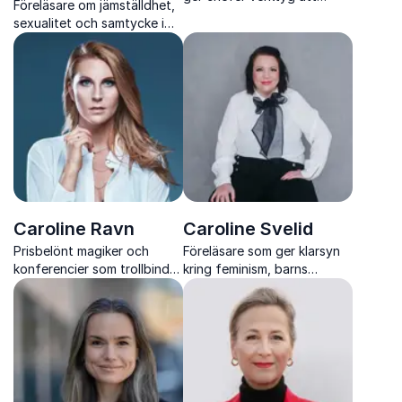
Föreläsare om jämställdhet,
förebygga stress och
sexualitet och samtycke i
psykisk ohälsa
skola och arbetsliv
Caroline Ravn
Caroline Svelid
Prisbelönt magiker och
Föreläsare som ger klarsyn
konferencier som trollbinder
kring feminism, barns
varje publik
rättigheter och jämställdhet