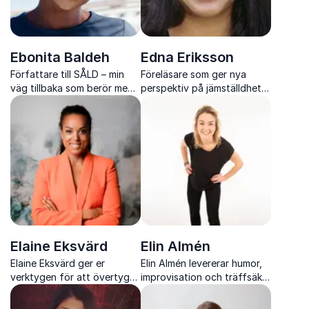
Ebonita Baldeh
Edna Eriksson
Författare till SÅLD – min
Föreläsare som ger nya
väg tillbaka som berör med
perspektiv på jämställdhet
en stark berättelse om
och verklig mångfald i
överlevnad och läkning
arbetslivet
Elaine Eksvärd
Elin Almén
Elaine Eksvärd ger er
Elin Almén levererar humor,
verktygen för att övertyga,
improvisation och träffsäker
leda och snacka snyggt i
publiknärvaro som lyfter
alla lägen
varje event