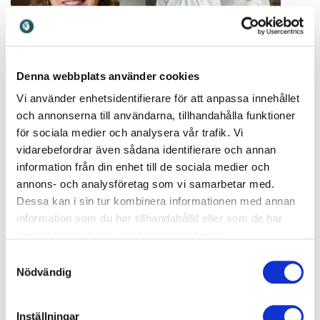
Denna webbplats använder cookies
Annika Engström
Annika Nilsson &
Docent och expert på
Vi använder enhetsidentifierare för att anpassa innehållet
Lena Winqvist
professionell kommunikation
och annonserna till användarna, tillhandahålla funktioner
Hjärnfokus och lärstrategier
och möteseffektivitet
för sociala medier och analysera vår trafik. Vi
som ger effekt i vardag och
arbetsliv
vidarebefordrar även sådana identifierare och annan
information från din enhet till de sociala medier och
annons- och analysföretag som vi samarbetar med.
Dessa kan i sin tur kombinera informationen med annan
information som du har tillhandahållit eller som de har
samlat in när du har använt deras tjänster.
Samtyckesval
Nödvändig
Annika Sjöö
Annika Östberg
Inspirerande föreläsare om
En gripande föreläsning om
Inställningar