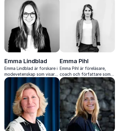
perspektiv på vad vi
kombinerar humor, skärpa
värdesätter i samhälle och
och publik kontakt.
arbetsliv.
Emma Lindblad
Emma Pihl
Emma Lindblad är forskare i
Emma Pihl är föreläsare,
modevetenskap som visar
coach och författare som
hur konsumtion, identitet
inspirerar organisationer att
och kultur hänger samman i
förstå beteenden, stärka
vår samtid
samarbeten och möta
framtidens arbetsliv