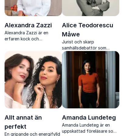
Alexandra Zazzi
Alice Teodorescu
Alexandra Zazzi är en
Måwe
erfaren kock och
Jurist och skarp
uppskattad moderator som
samhällsdebattör som
engagerar med värme,
skapar klarhet i komplexa
humor och samtal om mat,
värderings och
hälsa och livsbalans.
intressekonflikter.
Allt annat än
Amanda Lundeteg
Amanda Lundeteg är en
perfekt
uppskattad föreläsare som
En gripande och energifylld