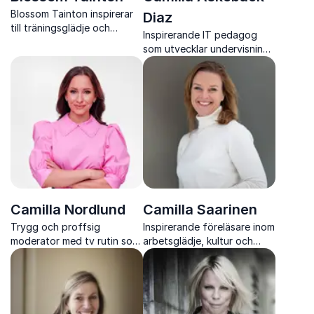
Blossom Tainton inspirerar
Diaz
till träningsglädje och
Inspirerande IT pedagog
hållbar hälsa med energi,
som utvecklar undervisning
värme och holistiskt
med digitala verktyg
perspektiv
Camilla Nordlund
Camilla Saarinen
Trygg och proffsig
Inspirerande föreläsare inom
moderator med tv rutin som
arbetsglädje, kultur och
leder samtal framåt och får
förändring
varje event att flyta