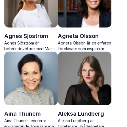
Agnes Sjöström
Agneta Olsson
Agnes Sjöström är
Agneta Olsson är en erfaren
beteendevetare med Master
föreläsare som inspirerar
i ledarskaps- och
ledare att skapa tillväxt och
organisationspsykologi. I tre
navigera förändring med
år har hon drivit Sveriges
mod och tydlighet.
största psykologipodd:
Lyckopodden.
Aina Thunem
Aleksa Lundberg
Aina Thunem levererar
Aleksa Lundberg är
engagerande föreläsningar
föreläsare, skådespelare