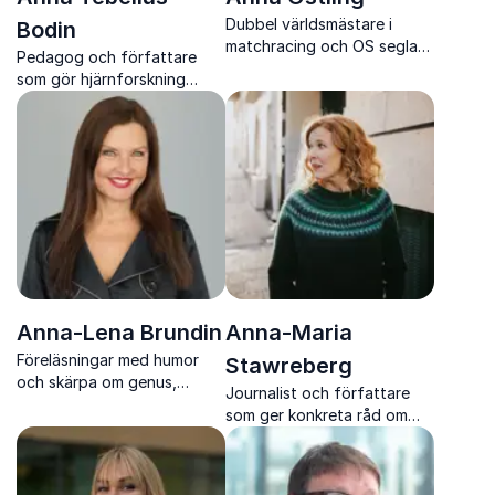
Dubbel världsmästare i
Bodin
matchracing och OS seglare
Pedagog och författare
som inspirerar kring
som gör hjärnforskning
ledarskap, teamkultur och
konkret, relevant och direkt
hållbar prestation.
användbar
Anna-Lena Brundin
Anna-Maria
Föreläsningar med humor
Stawreberg
och skärpa om genus,
Journalist och författare
rättvisa och livet med Anna-
som ger konkreta råd om
Lena Brundin
prepping och krisberedskap