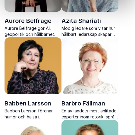
Aurore Belfrage
Azita Shariati
Aurore Belfrage gör AI,
Modig ledare som visar hur
geopolitik och hållbarhet
hållbart ledarskap skapar
begripligt, relevant och
verklig tillväxt
direkt användbart
Babben Larsson
Barbro Fällman
Babben Larsson förenar
En av landets mest anlitade
humor och hälsa i
experter inom retorik, språk
föreläsningar som skapar
och kommunikation
skratt, insikter och starkare
arbetsplatser