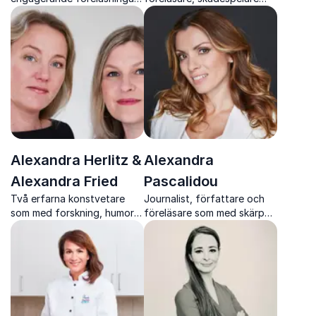
om kommunikation och
och författare som berör
arbetskultur med praktiska
med personliga perspektiv
verktyg som skapar verklig
på könsnormer, identitet
förändring.
och inkludering
Alexandra Herlitz &
Alexandra
Alexandra Fried
Pascalidou
Två erfarna konstvetare
Journalist, författare och
som med forskning, humor
föreläsare som med skärpa,
och berättarglädje gör
värme och erfarenhet
konsthistoria levande för en
engagerar publiken i
bred publik.
samhällsfrågor som berör.