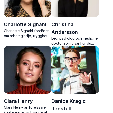
Charlotte Signahl
Christina
Charlotte Signahl föreläser
Andersson
om arbetsglädje, trygghet
Leg. psykolog och medicine
och beteenden med
doktor som visar hur du
vetenskap och humor
tränar hjärnan för ökat
välbefinnande, mentalt
fokus och hållbar
prestation.
Clara Henry
Danica Kragic
Clara Henry är föreläsare,
Jensfelt
konferencier och moderator