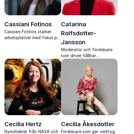
Cassiani Fotinos
Catarina
Cassiani Fotinos stärker
Rolfsdotter-
arbetsplatser med fokus på
Jansson
work life wellbeing och
hållbar balans
Moderator och föreläsare
som driver hållbar
omställning framåt
Cecilia Hertz
Cecilia Åkesdotter
Rymdteknik från NASA och
Föreläsare som ger verktyg