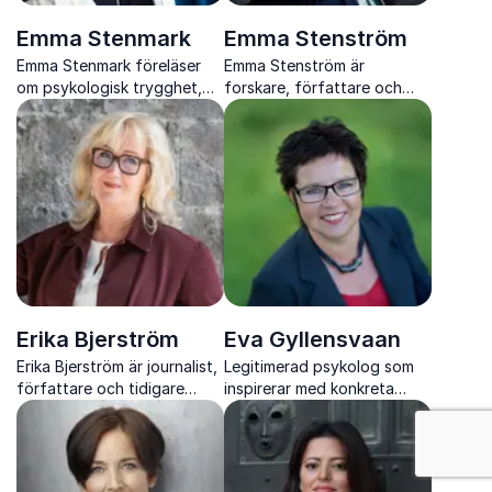
Emma Stenmark
Emma Stenström
Emma Stenmark föreläser
Emma Stenström är
om psykologisk trygghet,
forskare, författare och
ledarskap och
uppskattad föreläsare som
teamutveckling med
inspirerar organisationer att
erfarenhet från Sverige och
tänka nytt genom
internationella uppdrag.
kreativitet, hållbarhet och
mod
Erika Bjerström
Eva Gyllensvaan
Erika Bjerström är journalist,
Legitimerad psykolog som
författare och tidigare
inspirerar med konkreta
global klimatkorrespondent
verktyg för
: Kvinnliga talare
på SVT som föreläser om
kundbemötande,
klimatkrisen, geopolitik och
interkulturella möten och
demokratins framtid
samarbete i starka team