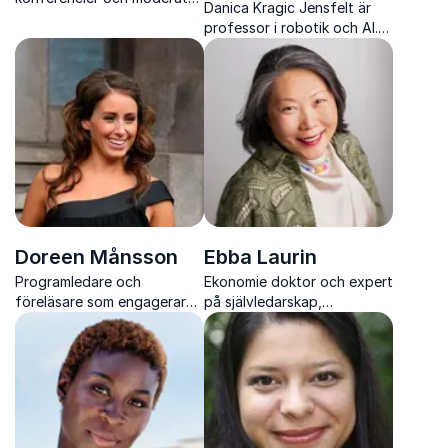
Danica Kragic Jensfelt är
med stark scennärvaro och
professor i robotik och AI.
en unik förmåga att
Hon inspirerar och utmanar
engagera genom humor och
med tydliga exempel på hur
igenkänning.
tekniken formar vår vardag.
Doreen Månsson
Ebba Laurin
Programledare och
Ekonomie doktor och expert
föreläsare som engagerar
på självledarskap,
kring mångfald, normer och
förändring och
allas lika värde
teknikomställning i komplexa
tider