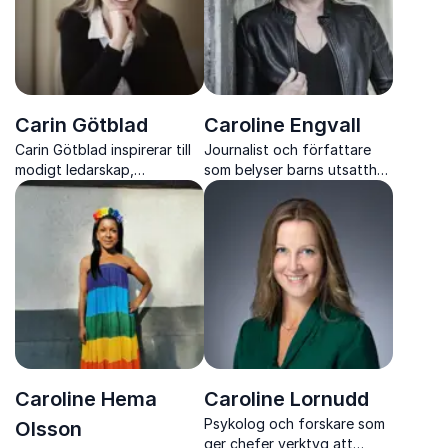
Carin Götblad
Caroline Engvall
Carin Götblad inspirerar till
Journalist och författare
modigt ledarskap,
som belyser barns utsatthet
utveckling och starkare
online och sexualbrott
arbetskultur
Caroline Hema
Caroline Lornudd
Psykolog och forskare som
Olsson
ger chefer verktyg att