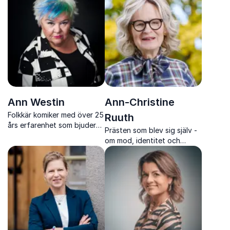
både skärpa och värme.
relationer, självkänsla och
livet mitt i vardagens tempo.
Ann Westin
Ann-Christine
Folkkär komiker med över 25
Ruuth
års erfarenhet som bjuder
Prästen som blev sig själv -
på träffsäker humor, stark
om mod, identitet och
igenkänning och skratt från
inkludering.
första minuten.