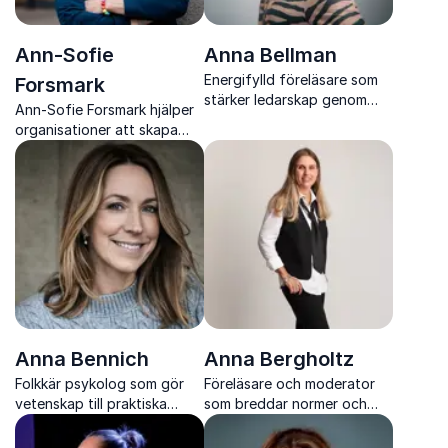
Ann-Sofie
Anna Bellman
Energifylld föreläsare som
Forsmark
stärker ledarskap genom
Ann-Sofie Forsmark hjälper
tydlig kommunikation
organisationer att skapa
hållbart arbetsliv med fokus
på KASAM, självledarskap
och handlingskraft
Anna Bennich
Anna Bergholtz
Folkkär psykolog som gör
Föreläsare och moderator
vetenskap till praktiska
som breddar normer och
verktyg för arbetsliv och
skapar verklig inkludering
vardag