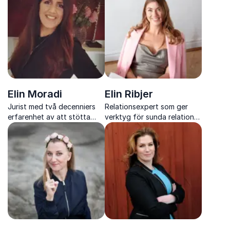
Elin Moradi
Elin Ribjer
Jurist med två decenniers
Relationsexpert som ger
erfarenhet av att stötta
verktyg för sunda relationer
brottsutsatta genom hela
och starkare liv
rättsprocessen