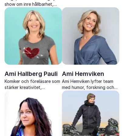
ger skarpa perspektiv på
show om inre hållbarhet,
jämställdhet, ledarskap och
prestation och mod, med
hur inkluderande
Sara Ohlson och Atefeh
arbetsplatser skapas i
Sebdani.
praktiken.
Ami Hallberg Pauli
Ami Hemviken
Komiker och föreläsare som
Ami Hemviken lyfter team
stärker kreativitet,
med humor, forskning och
kommunikation och
tydliga verktyg för bättre
samarbete med humor och
kommunikation, ledarskap
stark scennärvaro
och arbetsglädje.