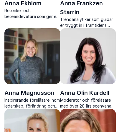
Anna Ekblom
Anna Frankzen
Retoriker och
Starrin
beteendevetare som ger er
Trendanalytiker som guidar
verktyg för tydligare
er tryggt in i framtidens
kommunikation och starkare
digitala transformation
genomslag i arbetslivet
Anna Magnusson
Anna Olin Kardell
Inspirerande föreläsare inom
Moderator och föreläsare
ledarskap, förändring och
med över 20 års scenvana
strategisk utveckling
och stark närvaro