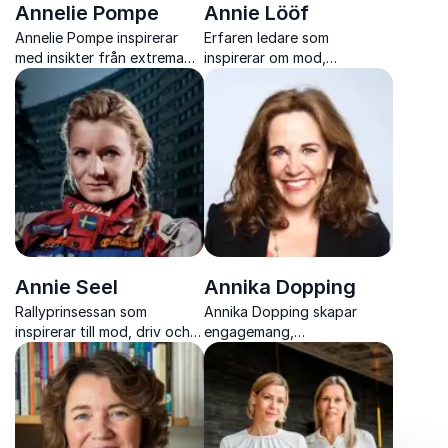
Annelie Pompe
Annie Lööf
Annelie Pompe inspirerar
Erfaren ledare som
med insikter från extrema
inspirerar om mod,
äventyr till
förändring och
vardagsutmaningar. Hon
värderingsstyrt ledarskap
visar hur mental styrka och
rätt inställning kan leda till
förändring.
Annie Seel
Annika Dopping
Rallyprinsessan som
Annika Dopping skapar
inspirerar till mod, driv och
engagemang,
att våga satsa
sammanhållning och
framtidstro