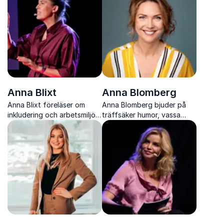
Anna Blixt
Anna Blomberg
Anna Blixt föreläser om
Anna Blomberg bjuder på
inkludering och arbetsmiljö
träffsäker humor, vassa
med humor, skärpa och
imitationer och en
verktyg som skapar verklig
scennärvaro som lyfter
förändring i vardagen.
varje event