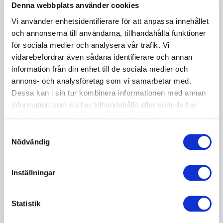
Denna webbplats använder cookies
Tillsammans med Josefin Johansson är Emma
Vi använder enhetsidentifierare för att anpassa innehållet
Knyckare en eftertraktad duo för galor, quiz och
och annonserna till användarna, tillhandahålla funktioner
företagsevent. De bjuder på fantasifulla frågor,
för sociala medier och analysera vår trafik. Vi
musik, sång och humor med tydlig publikkontakt.
vidarebefordrar även sådana identifierare och annan
Duon har lett Svenska standup galan, radiopriset
information från din enhet till de sociala medier och
Guldörat samt ett stort antal quiz och liveformat för
annons- och analysföretag som vi samarbetar med.
företag och organisationer. De har även grundat och
Dessa kan i sin tur kombinera informationen med annan
driver Humorkollo, ett initiativ för att locka fler tjejer
information som du har tillhandahållit eller som de har
till standupscenen.
samlat in när du har använt deras tjänster.
Samtyckesval
Nödvändig
Boka Emma Knyckare till ditt event
Emma Knyckare kan bokas som konferencier,
moderator, programledare, komiker och humoristisk
Inställningar
talare. Hon är ett tryggt och professionellt val för
konferenser, galor, företagsevent och digitala
Statistik
sändningar där man vill kombinera innehåll, tempo
och skratt. När du bokar Emma Knyckare får du ett