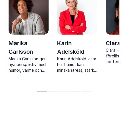
Marika
Karin
Clara H
Clara Henry
Carlsson
Adelsköld
föreläsare,
Marika Carlsson ger
Karin Adelsköld visar
konferencie
nya perspektiv med
hur humor kan
moderator 
humor, värme och
minska stress, stärka
scennärvar
energi. En prisbelönt
team och skapa mer
unik förmåg
talare som
hållbara
engagera 
engagerar publiken
arbetsplatser med
humor och
och skapar
forskning, värme och
igenkänning
minnesvärda
träffsäker humor.
upplevelser.