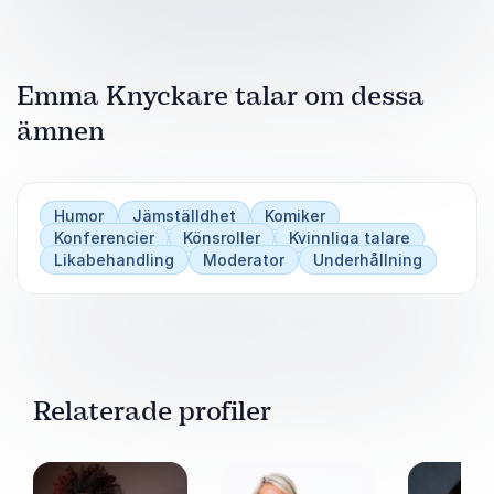
Guldörat och ett stort antal digitala quiz
Grundare och drivande krafter bakom
Emma Knyckare talar om dessa
Humorkollo som lockar fler tjejer till
standup
ämnen
Tillsammans skapar de ett tryggt, professionellt
och underhållande genomförande med humor
och värme.
Humor
Jämställdhet
Komiker
Konferencier
Könsroller
Kvinnliga talare
Likabehandling
Moderator
Underhållning
Relaterade profiler