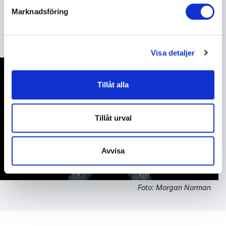
väl genomfört event med hög energi och en publik
Marknadsföring
som lämnar med ett leende.
Visa detaljer
Tillåt alla
Tillåt urval
Avvisa
Foto: Morgan Norman