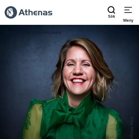
Sök
Meny
Föreläsare
Emma Knyckare
Gå tillbaka till startsidan
Foto: Morgan Norman