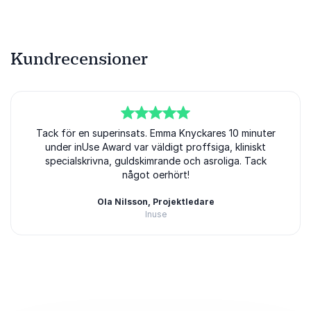
Kundrecensioner
5
Tack för en superinsats. Emma Knyckares 10 minuter
av
5
under inUse Award var väldigt proffsiga, kliniskt
specialskrivna, guldskimrande och asroliga. Tack
något oerhört!
Ola Nilsson, Projektledare
Inuse
Betygsatt
5.00
/5 baserat på
1
Kundrecensioner