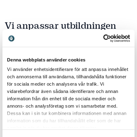
Vi anpassar utbildningen
efter dina behov
Vi arbetar inte med standardlösningar. I stället skapar
Denna webbplats använder cookies
vi utbildningen tillsammans med dig. Det kan handla
Vi använder enhetsidentifierare för att anpassa innehållet
om att fördjupa ett ämne efter en föreläsning eller
och annonserna till användarna, tillhandahålla funktioner
att börja direkt med ett mer interaktivt upplägg.
för sociala medier och analysera vår trafik. Vi
Många av våra föreläsare är också vana utbildare. De
vidarebefordrar även sådana identifierare och annan
har lång erfarenhet av att facilitera grupper och
information från din enhet till de sociala medier och
skapa engagemang i både små och stora
annons- och analysföretag som vi samarbetar med.
sammanhang.
Dessa kan i sin tur kombinera informationen med annan
information som du har tillhandahållit eller som de har
Vi har redan genomfört många utbildningsinsatser,
samlat in när du har använt deras tjänster.
men ofta utan att kalla dem för just utbildningar. Nu