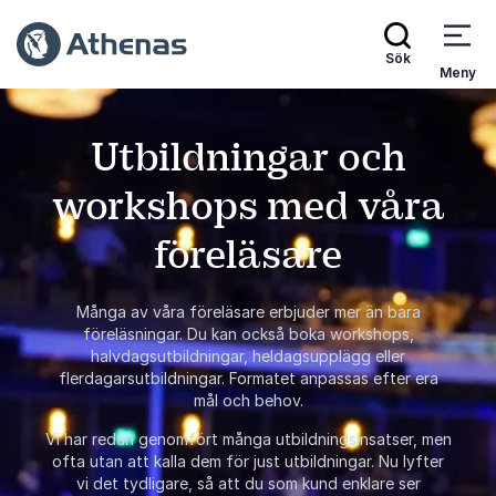
Sök
Meny
Utbildningar och
workshops med våra
föreläsare
Många av våra föreläsare erbjuder mer än bara
föreläsningar. Du kan också boka workshops,
halvdagsutbildningar, heldagsupplägg eller
flerdagarsutbildningar. Formatet anpassas efter era
mål och behov.
Vi har redan genomfört många utbildningsinsatser, men
ofta utan att kalla dem för just utbildningar. Nu lyfter
vi det tydligare, så att du som kund enklare ser