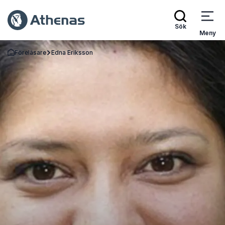
Sök
Meny
Föreläsare
Edna Eriksson
Gå tillbaka till startsidan