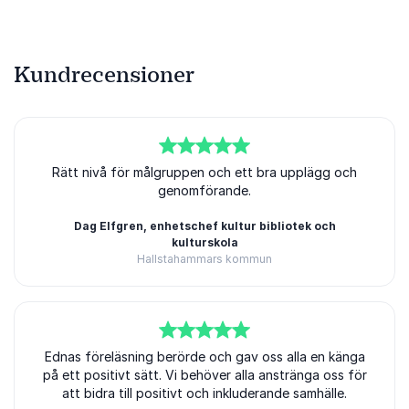
Kundrecensioner
5
av
Rätt nivå för målgruppen och ett bra upplägg och
5
genomförande.
Dag Elfgren, enhetschef kultur bibliotek och
kulturskola
Hallstahammars kommun
5
Ednas föreläsning berörde och gav oss alla en känga
av
5
på ett positivt sätt. Vi behöver alla anstränga oss för
att bidra till positivt och inkluderande samhälle.