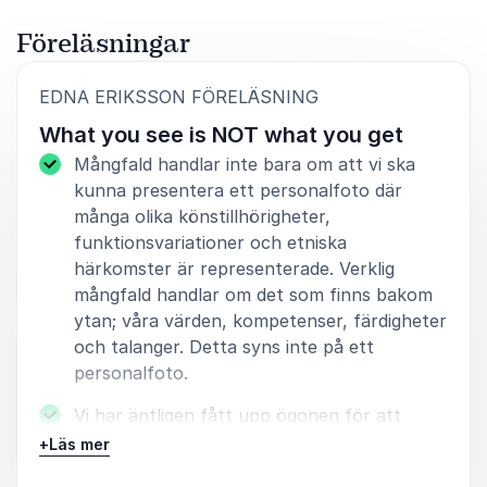
Föreläsningar
4
av
Berörande, relevant, underhållande, aktuellt. En
5
:
EDNA ERIKSSON FÖRELÄSNING
föreläsning som berör såväl huvud, hjärta som mage -
What you see is NOT what you get
alla sinnen berörs!
Mångfald handlar inte bara om att vi ska
Karin Einefors
kunna presentera ett personalfoto där
AxÖ Consulting
många olika könstillhörigheter,
funktionsvariationer och etniska
härkomster är representerade. Verklig
mångfald handlar om det som finns bakom
4
Hon fick oss att gråta och skratta och var nog den
av
5
ytan; våra värden, kompetenser, färdigheter
föreläsaren som satte djupast spår av alla. Vi kunde
och talanger. Detta syns inte på ett
inte fått en bättre öppning på vår konferens. Hennes
personalfoto.
engelska var lätt att förstå och innehållet i
föreläsningen var relevant och mycket nyttigt.
Vi har äntligen fått upp ögonen för att
mångfald lönar sig - men låt oss inte stanna
+
Läs mer
Hilde Skar Olsen
vid ytan. Edna Eriksson hjälper dig att se
Räddningstjänsten Syd/Kommunikatör