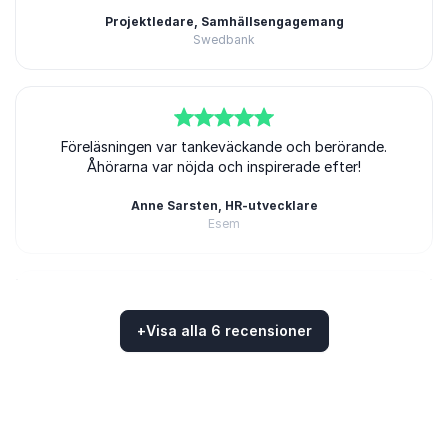
Projektledare, Samhällsengagemang
Swedbank
5
av
Föreläsningen var tankeväckande och berörande.
5
Åhörarna var nöjda och inspirerade efter!
Anne Sarsten, HR-utvecklare
Esem
5
Samstämmigt beröm från deltagarna som menade att
av
5
+
Visa alla 6 recensioner
detta var precis den inspiration vi behövde inför
Betygsatt
4.67
/5 baserat på
6
Kundrecensioner
framtidsdiskussioner inom Verdandi.
Lars Ohly
Verdandi