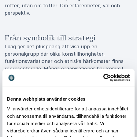
rötter, utan om fötter. Om erfarenheter, val och
perspektiv.
Från symbolik till strategi
I dag ger det pluspoäng att visa upp en
personalgrupp där olika könstillhörigheter,
funktionsvariationer och etniska härkomster finns
representerade. Många organisationer har kommit
långt när det gäller representation. Frågan är vad
som händer sedan. Edna Eriksson hjälper
organisationer att gå från symbolik till strategi. Hur
säkerställer vi att människor inte bara representerar
Denna webbplats använder cookies
en kategori utan också får bidra med sina faktiska
Vi använder enhetsidentifierare för att anpassa innehållet
kompetenser och perspektiv? Hur skapar vi en kultur
och annonserna till användarna, tillhandahålla funktioner
där olikheter tas tillvara och inte bara
för sociala medier och analysera vår trafik. Vi
tolereras? Genom konkreta exempel visar hon hur
vidarebefordrar även sådana identifierare och annan
ledare och medarbetare kan arbeta mer medvetet