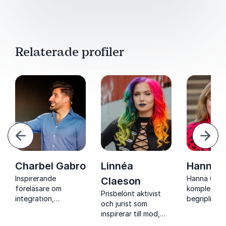
Relaterade profiler
ående
Näst
Charbel Gabro
Linnéa
Hanna 
Inspirerande
Hanna Gerd
Claeson
föreläsare om
komplex juri
Prisbelönt aktivist
integration,
begriplig o
och jurist som
kulturkrockar och att
konkreta ve
inspirerar till mod,
följa sina drömmar
tid av snab
civilkurage och