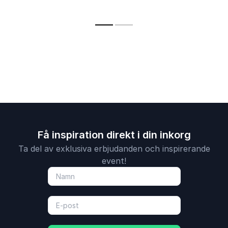
samhällsför
medmänsklighet i
vardagen.
Få inspiration direkt i din inkorg
Ta del av exklusiva erbjudanden och inspirerande
event!