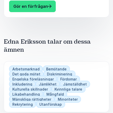
bakom det yttre för att kunna skapa en
: Edna Eriksson What you see is
Gör en förfrågan
arbetsplats, ett samhälle som präglas av
verklig, lönsam och utvecklande mångfald.
Boka en inspirerande föreläsning!
Edna Eriksson talar om dessa
ämnen
Arbetsmarknad
Bemötande
Det goda mötet
Diskriminering
Engelska föreläsningar
Fördomar
Inkludering
Jämlikhet
Jämställdhet
Kulturella skillnader
Kvinnliga talare
Likabehandling
Mångfald
Mänskliga rättigheter
Minoriteter
Rekrytering
Utanförskap