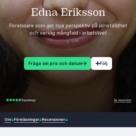
Edna Eriksson
Föreläsare som ger nya perspektiv på jämställdhet
och verklig mångfald i arbetslivet
Fråga om pris och datum
Följ
Se recension
Toppbetyg!
4.67 av 5
Om
Föreläsningar
Recensioner