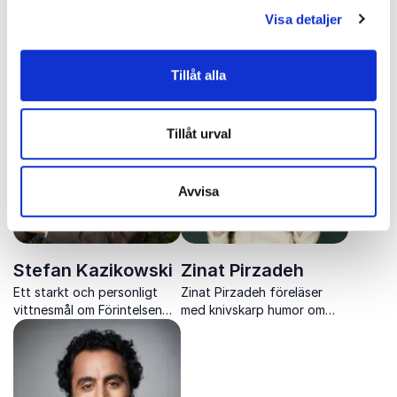
Visa detaljer
Siavosh Derakhti
Simon Kyaga
Siavosh Derakhti föreläser
Överläkare och forskare om
om civilkurage, demokrati
kreativitetens koppling till
Tillåt alla
och kampen mot rasism och
psykisk ohälsa.
antisemitism.
Tillåt urval
Avvisa
Stefan Kazikowski
Zinat Pirzadeh
Ett starkt och personligt
Zinat Pirzadeh föreläser
vittnesmål om Förintelsen
med knivskarp humor om
som berör, engagerar och
svenskhet, integration och
ger unga en djupare
mångfald och skapar skratt
förståelse för demokratins
som leder till eftertanke.
värde.