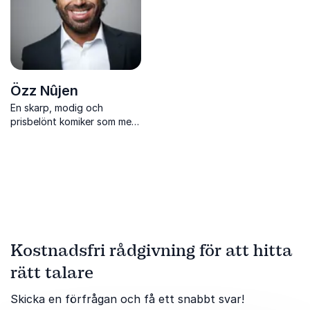
Özz Nûjen
En skarp, modig och
prisbelönt komiker som med
humor och allvar sätter ord
på vår samtid och skapar
både skratt och eftertanke.
Kostnadsfri rådgivning för att hitta
rätt talare
Skicka en förfrågan och få ett snabbt svar!