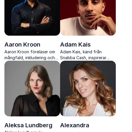
Aaron Kroon
Adam Kais
Aaron Kroon föreläser om
Adam Kais, känd från
mångfald, inkludering och
Snabba Cash, inspirerar
förändringsarbete med
unga genom en stark och
skärpa, mod och personliga
verklighetsnära berättelse.
insikter.
Aleksa Lundberg
Alexandra