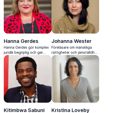
resultat i organisationer
Hanna Gerdes
Johanna Wester
Hanna Gerdes gör komplex
Föreläsare om mänskliga
juridik begriplig och ger
rättigheter och jämställdhet
konkreta verktyg i en tid av
med konkreta verktyg,
snabba
värme och djup expertis.
samhällsförändringar
Kitimbwa Sabuni
Kristina Loveby