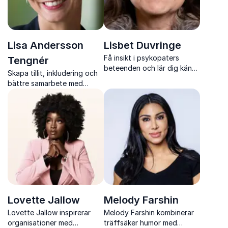
Lisa Andersson
Lisbet Duvringe
Få insikt i psykopaters
Tengnér
beteenden och lär dig känna
Skapa tillit, inkludering och
igen signalerna i tid med
bättre samarbete med
Lisbet Duvringes
konkreta verktyg för
engagerande föreläsningar.
bemötande och
arbetsplatskultur.
Lovette Jallow
Melody Farshin
Lovette Jallow inspirerar
Melody Farshin kombinerar
organisationer med
träffsäker humor med