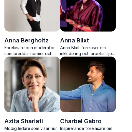
Anna Bergholtz
Anna Blixt
Föreläsare och moderator
Anna Blixt föreläser om
som breddar normer och
inkludering och arbetsmiljö
skapar verklig inkludering
med humor, skärpa och
verktyg som skapar verklig
förändring i vardagen.
Azita Shariati
Charbel Gabro
Modig ledare som visar hur
Inspirerande föreläsare om