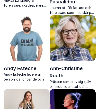
Aleksa Lundberg är
Pascalidou
föreläsare, skådespelare
Journalist, författare och
och författare som berör
föreläsare som med skärpa,
med personliga perspektiv
värme och erfarenhet
på könsnormer, identitet
engagerar publiken i
och inkludering
samhällsfrågor som berör.
Andy Esteche
Ann-Christine
Andy Esteche levererar
Ruuth
personliga, gripande och
Prästen som blev sig själv -
kunskapstäta föreläsningar
om mod, identitet och
om HBTQI+, normer och
inkludering.
identitet med ett tydligt
queerperspektiv.