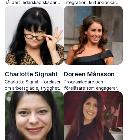
hållbart ledarskap skapar
integration, kulturkrockar
verklig tillväxt
och att följa sina drömmar
Charlotte Signahl
Doreen Månsson
Charlotte Signahl föreläser
Programledare och
om arbetsglädje, trygghet
föreläsare som engagerar
och beteenden med
kring mångfald, normer och
vetenskap och humor
allas lika värde