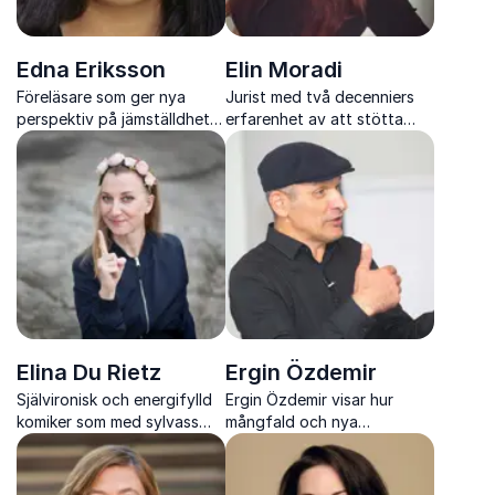
Edna Eriksson
Elin Moradi
Föreläsare som ger nya
Jurist med två decenniers
perspektiv på jämställdhet
erfarenhet av att stötta
och verklig mångfald i
brottsutsatta genom hela
arbetslivet
rättsprocessen
Elina Du Rietz
Ergin Özdemir
Självironisk och energifylld
Ergin Özdemir visar hur
komiker som med sylvass
mångfald och nya
improvisation och hög
perspektiv kan bli en stark
igenkänning lyfter varje
drivkraft för utveckling,
event till nya nivåer
innovation och bättre