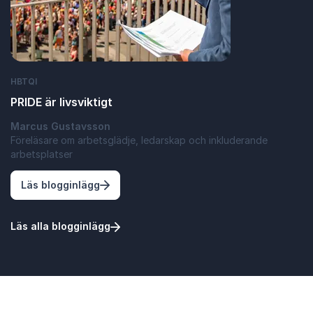
HBTQI
PRIDE är livsviktigt
Marcus Gustavsson
Föreläsare om arbetsglädje, ledarskap och inkluderande
arbetsplatser
: PRIDE är livsviktigt
Läs blogginlägg
Läs alla blogginlägg