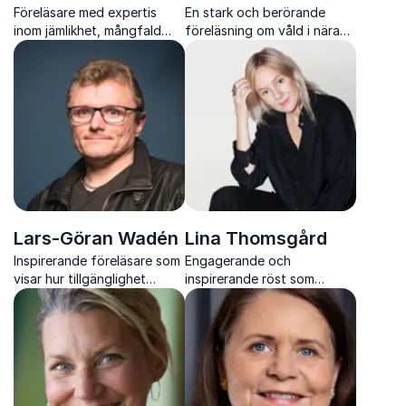
Föreläsare med expertis
En stark och berörande
inom jämlikhet, mångfald
föreläsning om våld i nära
och inkludering. Kitimbwa
relationer och hur vi kan
Sabuni ger verktyg för att
upptäcka, förstå och hjälpa
motverka rasism och skapa
utsatta kvinnor och barn.
förändring.
Lars-Göran Wadén
Lina Thomsgård
Inspirerande föreläsare som
Engagerande och
visar hur tillgänglighet
inspirerande röst som
skapar tillväxt, förändrar liv
förenar människor och
och öppnar dörrar för fler.
driver jämställdhetsfrågor
framåt.