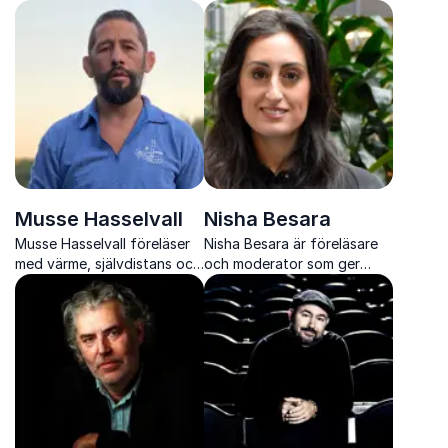
konkreta verktyg för
viktiga samhällsfrågor och
inkludering, rättvisa och
visar hur skratt kan öppna
tillhörighet som skapar
dörren till verklig förståelse.
verklig förändring.
Musse Hasselvall
Nisha Besara
Musse Hasselvall föreläser
Nisha Besara är föreläsare
med värme, självdistans och
och moderator som ger
konkreta exempel om
publiken nya perspektiv på
machokultur, självinsikt och
samhälle, påverkan och
hur vi kan skapa positiv
kommunikation i en komplex
förändring.
samtid.