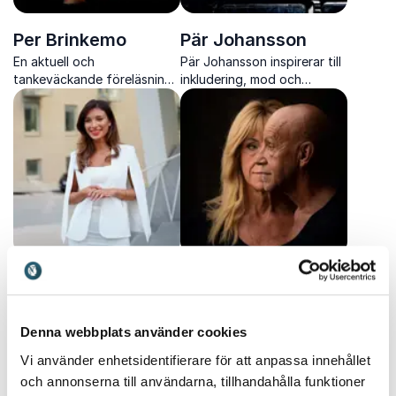
Per Brinkemo
Pär Johansson
En aktuell och
Pär Johansson inspirerar till
tankeväckande föreläsning
inkludering, mod och
om klansamhällen,
kraften att bryta fördomar
integration och mötet
och skapa verklig
mellan klan och stat.
förändring.
Sandra Mobaraki -
SaraClaes Schmidt
En modig och humoristisk
Byggsandra
föreläsare som utmanar
Inspireras av Byggsandras
Denna webbplats använder cookies
normer, breddar perspektiv
resa, entreprenörskap och
och får oss att omvärdera
Vi använder enhetsidentifierare för att anpassa innehållet
driv för en mer inkluderande
vad det innebär att vara
och annonserna till användarna, tillhandahålla funktioner
byggbransch.
människa.