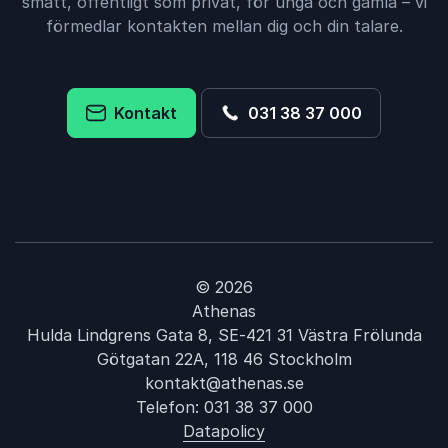
smått, offentligt som privat, för unga och gamla – vi
förmedlar kontakten mellan dig och din talare.
Kontakt
031 38 37 000
© 2026
Athenas
Hulda Lindgrens Gata 8, SE-421 31 Västra Frölunda
Götgatan 22A, 118 46 Stockholm
kontakt@athenas.se
Telefon:
031 38 37 000
Datapolicy