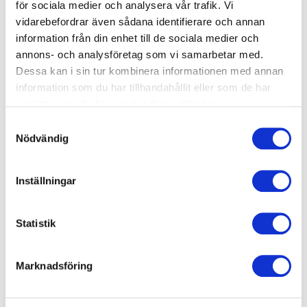
för sociala medier och analysera vår trafik. Vi
vidarebefordrar även sådana identifierare och annan
information från din enhet till de sociala medier och
annons- och analysföretag som vi samarbetar med.
Dessa kan i sin tur kombinera informationen med annan
information som du har tillhandahållit eller som de har
samlat in när du har använt deras tjänster.
Sarah Delshad
Shanthi Rydwall-
Samtyckesval
Prisbelönt föreläsare och
Menon
Nödvändig
skribent som breddar bilden
Komiker, föreläsare och
av muslimska kvinnor i
moderator som berör med
Sverige.
Inställningar
humor om normer, ADHD
och utanförskap.
Statistik
Marknadsföring