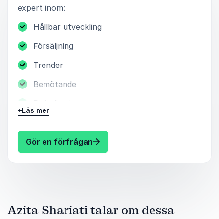
expert inom:
Hållbar utveckling
Försäljning
Trender
Bemötande
Digitalisering
+
Läs mer
Ledarskap
Självledarskap
: Azita Shariati Skräddarsydda f
Gör en förfrågan
Likabehandling
Förändring
Kreativitet
Azita Shariati talar om dessa
CSR