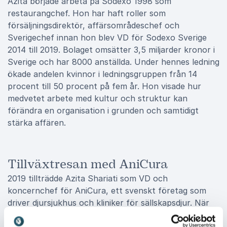
Azita började arbeta på Sodexo 1998 som
restaurangchef. Hon har haft roller som
försäljningsdirektör, affärsområdeschef och
Sverigechef innan hon blev VD för Sodexo Sverige
2014 till 2019. Bolaget omsätter 3,5 miljarder kronor i
Sverige och har 8000 anställda. Under hennes ledning
ökade andelen kvinnor i ledningsgruppen från 14
procent till 50 procent på fem år. Hon visade hur
medvetet arbete med kultur och struktur kan
förändra en organisation i grunden och samtidigt
stärka affären.
Tillväxtresan med AniCura
2019 tillträdde Azita Shariati som VD och
koncernchef för AniCura, ett svenskt företag som
driver djursjukhus och kliniker för sällskapsdjur. När
hon började var verksamheten etablerad i sju länder