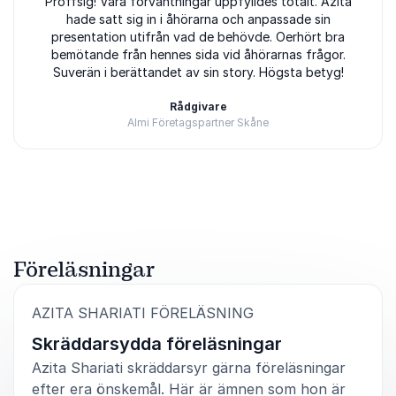
5
Proffsig! Våra förväntningar uppfylldes totalt. Azita
av
5
hade satt sig in i åhörarna och anpassade sin
presentation utifrån vad de behövde. Oerhört bra
bemötande från hennes sida vid åhörarnas frågor.
Suverän i berättandet av sin story. Högsta betyg!
Rådgivare
Almi Företagspartner Skåne
Betygsatt
5.00
/5 baserat på
1
Kundrecensioner
Föreläsningar
:
AZITA SHARIATI FÖRELÄSNING
Skräddarsydda föreläsningar
Azita Shariati skräddarsyr gärna föreläsningar
efter era önskemål. Här är ämnen som hon är