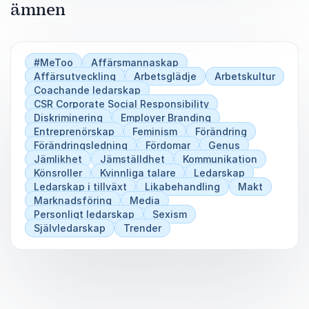
ämnen
#MeToo
Affärsmannaskap
Affärsutveckling
Arbetsglädje
Arbetskultur
Coachande ledarskap
CSR Corporate Social Responsibility
Diskriminering
Employer Branding
Entreprenörskap
Feminism
Förändring
Förändringsledning
Fördomar
Genus
Jämlikhet
Jämställdhet
Kommunikation
Könsroller
Kvinnliga talare
Ledarskap
Ledarskap i tillväxt
Likabehandling
Makt
Marknadsföring
Media
Personligt ledarskap
Sexism
Självledarskap
Trender