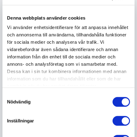
med 250 djursjukhus och kliniker och cirka 5000
anställda. Under hennes ledarskap har AniCura
expanderat från sju till femton länder i Europa.
Denna webbplats använder cookies
Organisationen har vuxit till över 11000 medarbetare
Vi använder enhetsidentifierare för att anpassa innehållet
och haft en årlig tillväxt på över 30 procent. Bolaget
och annonserna till användarna, tillhandahålla funktioner
har ofta varit pionjär på nya marknader och fortsatt
för sociala medier och analysera vår trafik. Vi
stärka sin position inom veterinärvården. En av
vidarebefordrar även sådana identifierare och annan
hennes största insatser har varit att utveckla och
information från din enhet till de sociala medier och
implementera en ny verksamhetsmodell i hela Europa.
annons- och analysföretag som vi samarbetar med.
Modellen sätter klinikstödet i centrum och skapar
Dessa kan i sin tur kombinera informationen med annan
bättre förutsättningar för effektivitet och
information som du har tillhandahållit eller som de har
kundupplevelse. Med övertygelsen att medarbetarna
samlat in när du har använt deras tjänster.
är grunden för verksamheten har hon byggt en
struktur som kombinerar kvalitet, engagemang och
Samtyckesval
Nödvändig
affärsmässighet.
Inställningar
Boka Azita Shariati för ditt event
Azita brinner för samhällsfrågor och utveckling. Hon