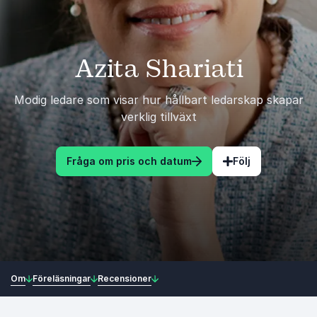
Azita Shariati
Modig ledare som visar hur hållbart ledarskap skapar
verklig tillväxt
Fråga om pris och datum
Följ
Om
Föreläsningar
Recensioner