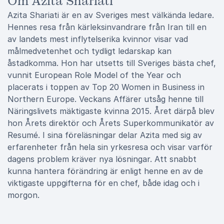
Om Azita Shariati
Azita Shariati är en av Sveriges mest välkända ledare.
Hennes resa från kärleksinvandrare från Iran till en
av landets mest inflytelserika kvinnor visar vad
målmedvetenhet och tydligt ledarskap kan
åstadkomma. Hon har utsetts till Sveriges bästa chef,
vunnit European Role Model of the Year och
placerats i toppen av Top 20 Women in Business in
Northern Europe. Veckans Affärer utsåg henne till
Näringslivets mäktigaste kvinna 2015. Året därpå blev
hon Årets direktör och Årets Superkommunikatör av
Resumé. I sina föreläsningar delar Azita med sig av
erfarenheter från hela sin yrkesresa och visar varför
dagens problem kräver nya lösningar. Att snabbt
kunna hantera förändring är enligt henne en av de
viktigaste uppgifterna för en chef, både idag och i
morgon.