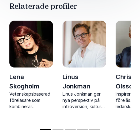
Relaterade profiler
Lena
Linus
Christe
Skogholm
Jonkman
Olsson
Vetenskapsbaserad
Linus Jonkman ger
Inspirerand
föreläsare som
nya perspektiv på
föreläsare 
kombinerar
introversion, kultur
ledarskap,
hjärnforskning med
och ledarskap som
förändring
konkreta verktyg för
stärker arbetsmiljö,
framgångsr
bättre bemötande,
samarbete och
ledarskap och
resultat.
hållbart arbetsliv.