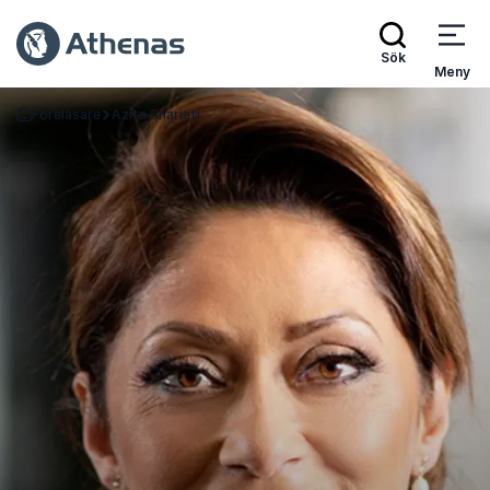
Sök
Meny
Föreläsare
Azita Shariati
Gå tillbaka till startsidan