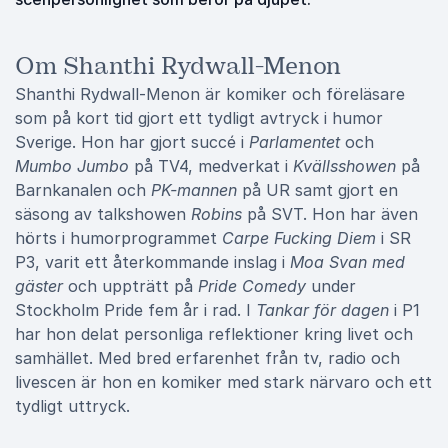
Om Shanthi Rydwall-Menon
Shanthi Rydwall-Menon är komiker och föreläsare
som på kort tid gjort ett tydligt avtryck i humor
Sverige. Hon har gjort succé i
Parlamentet
och
Mumbo Jumbo
på TV4, medverkat i
Kvällsshowen
på
Barnkanalen och
PK-mannen
på UR samt gjort en
säsong av talkshowen
Robins
på SVT. Hon har även
hörts i humorprogrammet
Carpe Fucking Diem
i SR
P3, varit ett återkommande inslag i
Moa Svan med
gäster
och uppträtt på
Pride Comedy
under
Stockholm Pride fem år i rad. I
Tankar för dagen
i P1
har hon delat personliga reflektioner kring livet och
samhället. Med bred erfarenhet från tv, radio och
livescen är hon en komiker med stark närvaro och ett
tydligt uttryck.