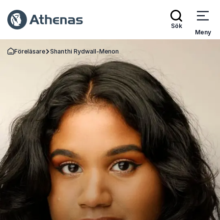
Sök
Meny
Föreläsare
Shanthi Rydwall-Menon
Gå tillbaka till startsidan