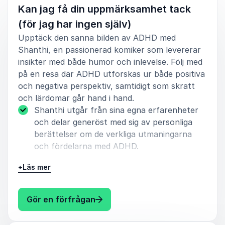
Kan jag få din uppmärksamhet tack
(för jag har ingen själv)
Upptäck den sanna bilden av ADHD med
Shanthi, en passionerad komiker som levererar
insikter med både humor och inlevelse. Följ med
på en resa där ADHD utforskas ur både positiva
och negativa perspektiv, samtidigt som skratt
och lärdomar går hand i hand.
Shanthi utgår från sina egna erfarenheter
och delar generöst med sig av personliga
berättelser om de verkliga utmaningarna
och fördelarna med ADHD.
Få praktiska strategier och tips för att
+
Läs mer
strukturera och förenkla din vardag, allt
medan du skrattar åt Shanthis roliga
: Shanthi Rydwall-Menon Kan jag 
Gör en förfrågan
anekdoter och exempel.
Upptäck hur ökad medvetenhet och