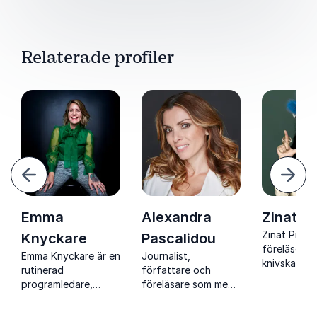
Relaterade profiler
ående
Näst
Emma
Alexandra
Zinat P
Zinat Pirza
Knyckare
Pascalidou
föreläser m
Emma Knyckare är en
Journalist,
knivskarp 
rutinerad
författare och
svenskhet,
programledare,
föreläsare som med
integration
komiker och
skärpa, värme och
mångfald o
moderator som
erfarenhet