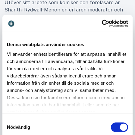
Utöver sitt arbete som komiker och föreläsare är
Shanthi Rydwall-Menon en erfaren moderator och
konferencier. Hon leder samtal med energi, värme
och precision och har en naturlig förmåga att få både
panel och publik att känna sig trygga. Hennes
bakgrund inom stand up gör henne snabb i repliken
Denna webbplats använder cookies
och bekväm i oväntade situationer, vilket skapar ett
levande och dynamiskt evenemang. Hon har
Vi använder enhetsidentifierare för att anpassa innehållet
dessutom varit med och drivit humorklubben
Stand
och annonserna till användarna, tillhandahålla funktioner
Up Yours
på Södra Teatern i Stockholm, där hon varit
för sociala medier och analysera vår trafik. Vi
en del av att bygga en stark scen för svensk stand
vidarebefordrar även sådana identifierare och annan
up.
information från din enhet till de sociala medier och
annons- och analysföretag som vi samarbetar med.
Dessa kan i sin tur kombinera informationen med annan
information som du har tillhandahållit eller som de har
Boka Shanthi Rydwall-Menon till
samlat in när du har använt deras tjänster.
ditt event
Samtyckesval
När du bokar Shanthi Rydwall-Menon som komiker,
Nödvändig
föreläsare eller moderator får du en scenpersonlighet