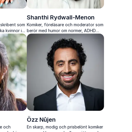
Shanthi Rydwall-Menon
 skribent som
Komiker, föreläsare och moderator som
ka kvinnor i
berör med humor om normer, ADHD
och utanförskap.
Özz Nûjen
re och
En skarp, modig och prisbelönt komiker