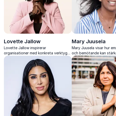
Lovette Jallow
Mary Juusela
Lovette Jallow inspirerar
Mary Juusela visar hur em
organisationer med konkreta verktyg
och bemötande kan stärk
för inkludering, rättvisa och tillhörighet
individer, organisationer 
som skapar verklig förändring.