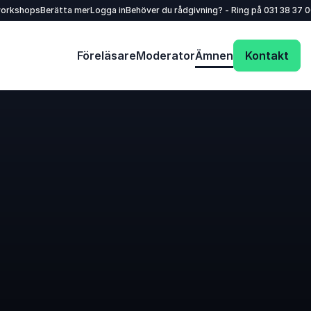
workshops
Berätta mer
Logga in
Behöver du rådgivning? - Ring på
031 38 37 
Föreläsare
Moderator
Ämnen
Kontakt
Skicka en förfrågan och få ett snabbt svar!
Ditt namn
*
E-post
*