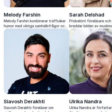
Melody Farshin
Sarah Delshad
Melody Farshin kombinerar träffsäker
Prisbelönt föreläsare och
humor med viktiga samhällsfrågor och
breddar bilden av muslims
visar hur skratt kan öppna dörren till
Sverige.
verklig förståelse.
Siavosh Derakhti
Ulrika Nandra
Siavosh Derakhti föreläser om
Ulrika Nandra är författa