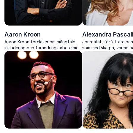
Aaron Kroon
Alexandra Pascal
Aaron Kroon föreläser om mångfald,
Journalist, författare och
inkludering och förändringsarbete med
som med skärpa, värme o
skärpa, mod och personliga insikter.
engagerar publiken i samh
som berör.