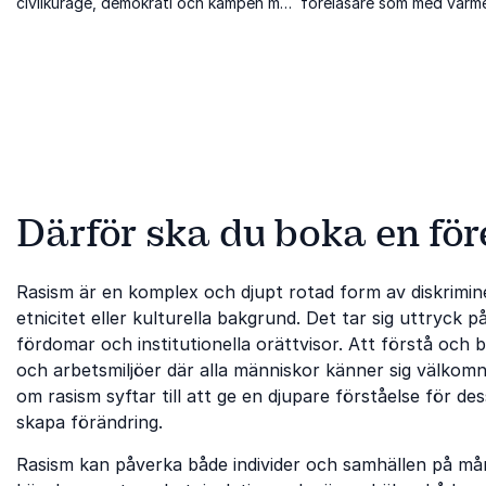
civilkurage, demokrati och kampen mot
föreläsare som med värm
rasism och antisemitism.
belyser anhörigskap, makt
inkludering.
Därför ska du boka en fö
Rasism är en komplex och djupt rotad form av diskrimin
etnicitet eller kulturella bakgrund. Det tar sig uttryck p
fördomar och institutionella orättvisor. Att förstå och
och arbetsmiljöer där alla människor känner sig välkomn
om rasism syftar till att ge en djupare förståelse för d
skapa förändring.
Rasism kan påverka både individer och samhällen på mång