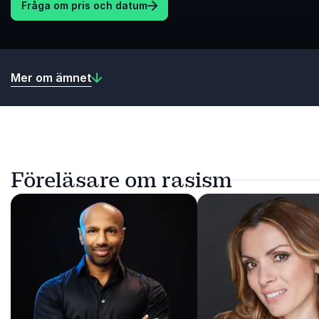
Fråga om pris och datum
Mer om ämnet
Föreläsare om rasism