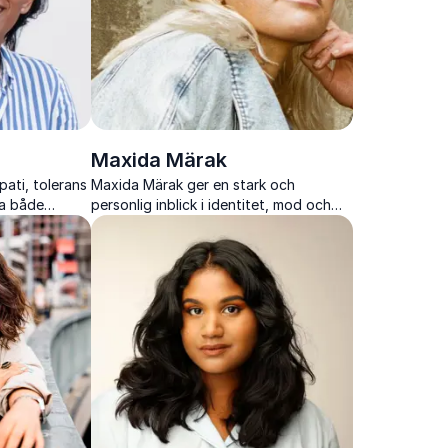
Maxida Märak
pati, tolerans
Maxida Märak ger en stark och
a både
personlig inblick i identitet, mod och
och samhällen.
livet mellan samisk tradition och
storstadens verklighet.