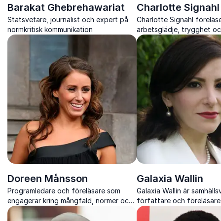
Barakat Ghebrehawariat
Charlotte Signahl
Statsvetare, journalist och expert på
Charlotte Signahl föreläs
normkritisk kommunikation
arbetsglädje, trygghet o
med vetenskap och humo
Doreen Månsson
Galaxia Wallin
Programledare och föreläsare som
Galaxia Wallin är samhälls
engagerar kring mångfald, normer och
författare och föreläsar
allas lika värde
perspektiv på hedersförtr
integration och ledarskap