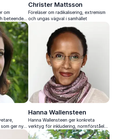
Christer Mattsson
er om
Föreläser om radikalisering, extremism
ch beteenden
och ungas vägval i samhället
r
Hanna Wallensteen
vetare,
Hanna Wallensteen ger konkreta
e som ger nya
verktyg för inkludering, normförståelse
yck, rasism,
och ett arbetsklimat där alla kan nå sin
potential