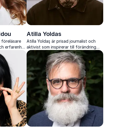
idou
Atilla Yoldas
 föreläsare
Atilla Yoldaş är prisad journalist och
ch erfarenhet
aktivist som inspirerar till förändring
ällsfrågor
inom jämställdhet, antirasism och
psykisk hälsa.