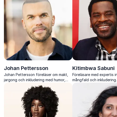
Johan Pettersson
Kitimbwa Sabuni
Johan Pettersson föreläser om makt,
Föreläsare med expertis i
jargong och inkludering med humor,
mångfald och inkludering
skärpa och konkreta verktyg för
Sabuni ger verktyg för a
tryggare och starkare arbetsplatser.
rasism och skapa förändri