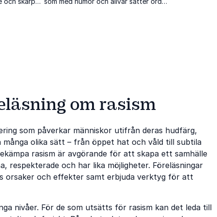
e och skärpa
som med humor och allvar sätter ord
, rasism och
på vår samtid och skapar både skratt
och eftertanke.
reläsning om rasism
ering som påverkar människor utifrån deras hudfärg,
å många olika sätt – från öppet hat och våld till subtila
 bekämpa rasism är avgörande för att skapa ett samhälle
a, respekterade och har lika möjligheter. Föreläsningar
ess orsaker och effekter samt erbjuda verktyg för att
a nivåer. För de som utsätts för rasism kan det leda till