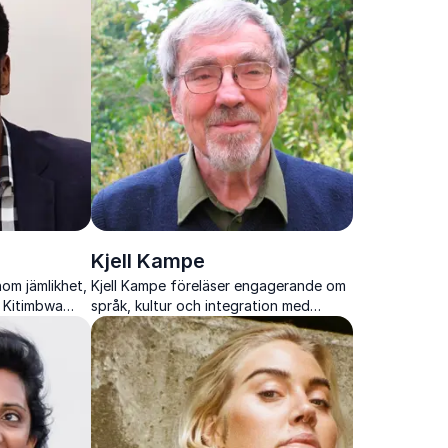
Kjell Kampe
nom jämlikhet,
Kjell Kampe föreläser engagerande om
. Kitimbwa
språk, kultur och integration med
tt motverka
humor, allvar och stark närvaro.
ng.