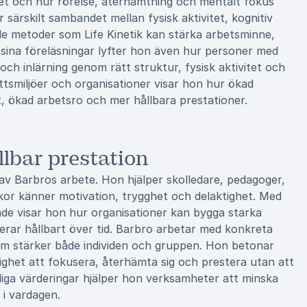
vet och hur rörelse, återhämtning och mentalt fokus
särskilt sambandet mellan fysisk aktivitet, kognitiv
de metoder som Life Kinetik kan stärka arbetsminne,
I sina föreläsningar lyfter hon även hur personer med
h inlärning genom rätt struktur, fysisk aktivitet och
tsmiljöer och organisationer visar hon hur ökad
at, ökad arbetsro och mer hållbara prestationer.
lbar prestation
 av Barbros arbete. Hon hjälper skolledare, pedagoger,
kor känner motivation, trygghet och delaktighet. Med
de visar hon hur organisationer kan bygga starka
erar hållbart över tid. Barbro arbetar med konkreta
om stärker både individen och gruppen. Hon betonar
lighet att fokusera, återhämta sig och prestera utan att
iga värderingar hjälper hon verksamheter att minska
i vardagen.