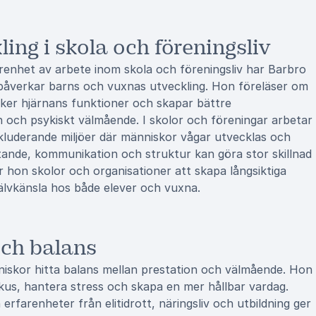
ing i skola och föreningsliv
renhet av arbete inom skola och föreningsliv har Barbro
påverkar barns och vuxnas utveckling. Hon föreläser om
ärker hjärnans funktioner och skapar bättre
n och psykiskt välmående. I skolor och föreningar arbetar
luderande miljöer där människor vågar utvecklas och
tande, kommunikation och struktur kan göra stor skillnad
 hon skolor och organisationer att skapa långsiktiga
jälvkänsla hos både elever och vuxna.
och balans
niskor hitta balans mellan prestation och välmående. Hon
kus, hantera stress och skapa en mer hållbar vardag.
rfarenheter från elitidrott, näringsliv och utbildning ger