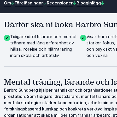
Om
Föreläsningar
Recensioner
Blogginlägg
Därför ska ni boka Barbro Su
Tidigare idrottslärare och mental
Visar hur rörel
tränare med lång erfarenhet av
stärker fokus,
hälsa, rörelse och hjärnträning
och psykiskt v
inom skola och arbetsliv
och vuxna
Mental träning, lärande och h
Barbro Sundberg hjälper människor och organisationer att
prestation. Som tidigare idrottslärare, mental tränare oc
mentala strategier stärker koncentration, arbetsminne 
forskningsbaserad kunskap och konkreta verktyg inspirer
organisationer att skapa miljöer som främjar arbetsro, ut