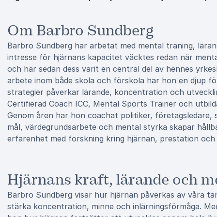
Om Barbro Sundberg
Barbro Sundberg har arbetat med mental träning, lärand
intresse för hjärnans kapacitet väcktes redan när menta
och har sedan dess varit en central del av hennes yrkesl
arbete inom både skola och förskola har hon en djup för
strategier påverkar lärande, koncentration och utveckl
Certifierad Coach ICC, Mental Sports Trainer och utbild
Genom åren har hon coachat politiker, företagsledare, sk
mål, värdegrundsarbete och mental styrka skapar hållba
erfarenhet med forskning kring hjärnan, prestation och 
Hjärnans kraft, lärande och m
Barbro Sundberg visar hur hjärnan påverkas av våra tank
stärka koncentration, minne och inlärningsförmåga. Med