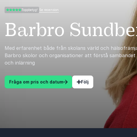
Se recension
Toppbetyg!
5.00 av 5
Barbro Sundbe
Med erfarenhet både från skolans värld och hälsofrämj
Barbro skolor och organisationer att förstå sambandet 
och inlärning
Fråga om pris och datum
Följ