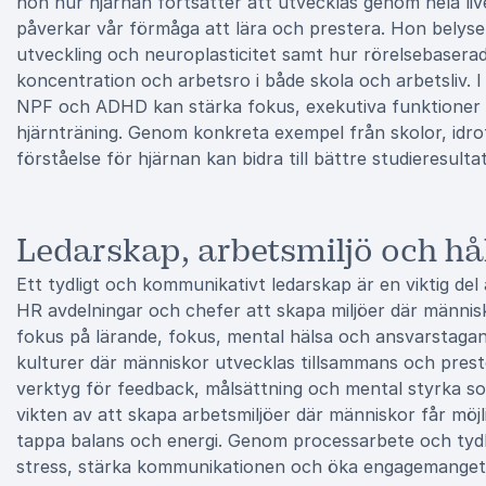
hon hur hjärnan fortsätter att utvecklas genom hela li
påverkar vår förmåga att lära och prestera. Hon belyser 
utveckling och neuroplasticitet samt hur rörelsebasera
koncentration och arbetsro i både skola och arbetsliv. 
NPF och ADHD kan stärka fokus, exekutiva funktioner oc
hjärnträning. Genom konkreta exempel från skolor, idrot
förståelse för hjärnan kan bidra till bättre studieresult
Ledarskap, arbetsmiljö och hål
Ett tydligt och kommunikativt ledarskap är en viktig del
HR avdelningar och chefer att skapa miljöer där männis
fokus på lärande, fokus, mental hälsa och ansvarstagan
kulturer där människor utvecklas tillsammans och prest
verktyg för feedback, målsättning och mental styrka s
vikten av att skapa arbetsmiljöer där människor får möj
tappa balans och energi. Genom processarbete och tydl
stress, stärka kommunikationen och öka engagemanget 