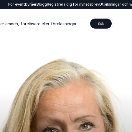
För eventbyråer
Blogg
Registrera dig för nyhetsbrev
Utbildningar och 
er ämnen, föreläsare eller föreläsningar
Sök