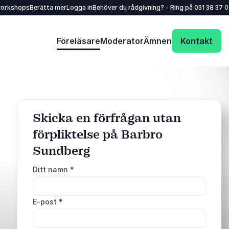
workshops
Berätta mer
Logga in
Behöver du rådgivning? - Ring på
031 38 37 
Föreläsare
Moderator
Ämnen
Kontakt
Skicka en förfrågan utan
förpliktelse på Barbro
: @Model.ProfileFu
Skicka förfrågan
Sundberg
Ditt namn
*
Ring oss
031 38 37 000
E-post
*