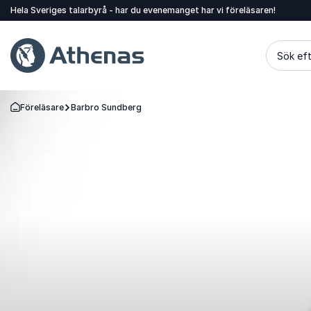
Hela Sveriges talarbyrå - har du evenemanget har vi föreläsaren!
Sök eft
Föreläsare
Barbro Sundberg
Gå tillbaka till startsidan