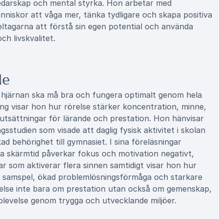
ledarskap och mental styrka. Hon arbetar med
änniskor att våga mer, tänka tydligare och skapa positiva
deltagarna att förstå sin egen potential och använda
h livskvalitet.
de
tt hjärnan ska må bra och fungera optimalt genom hela
ing visar hon hur rörelse stärker koncentration, minne,
utsättningar för lärande och prestation. Hon hänvisar
sstudien som visade att daglig fysisk aktivitet i skolan
ad behörighet till gymnasiet. I sina föreläsningar
ga skärmtid påverkar fokus och motivation negativt,
r som aktiverar flera sinnen samtidigt visar hon hur
re samspel, ökad problemlösningsförmåga och starkare
örelse inte bara om prestation utan också om gemenskap,
plevelse genom trygga och utvecklande miljöer.