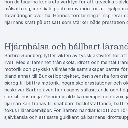
hon deltagarna konkreta verktyg för att utveckla själv
målsättning, inre dialog och motivation för att hjälpa m
förändringar över tid. Hennes föreläsningar inspirerar 
hjärnans kraft på ett sätt som stärker både prestation oc
Hjärnhälsa och hållbart läran
Barbro Sundberg lyfter vikten av fysisk aktivitet för a
livet. Med erfarenhet från skola, idrott och mental trän
motorik och psykiskt välmående samt skapar bättre för
bland annat till Bunkefloprojektet, den svenska forskning
bidrog till bättre motorik, högre skolprestationer och ök
beskriver Barbro även hur dagens stillasittande och hö
särskilt hos unga. Genom praktiska exempel och övninga
hjärnan kan tränas till snabbare beslutsfattande, bätt
fokus i lärandemiljöer. För Barbro handlar idrott och r
självkänsla och att sätta guldkant på barnens idrottsup