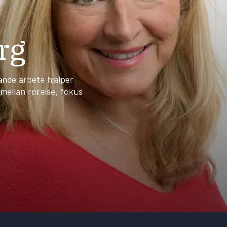
rg
ande arbete hjälper
mellan rörelse, fokus