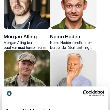
Morgan Alling
Nemo Hedén
Morgan Alling berör
Nemo Hedén föreläser om
publiken med humor, värme
beroende, återhämtning och
och allvar i föreläsningar om
mental hälsa med både
motgångar, konflikter och
personlig erfarenhet och
hur negativa tankemönster
vetenskaplig kunskap.
kan vändas till styrka.
Niklas Kämpargård
Olle Carlsson
Niklas Kämpargård ger
Olle Carlsson föreläser om