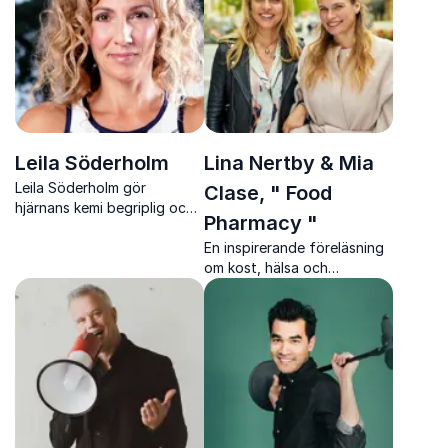
Leila Söderholm
Lina Nertby & Mia
Leila Söderholm gör
Clase, " Food
hjärnans kemi begriplig och
Pharmacy "
stärker hälsa, arbetsglädje
och hållbar prestation.
En inspirerande föreläsning
om kost, hälsa och
forskning med Food
Pharmacy-duon Lina Nertby
och Mia Clase.