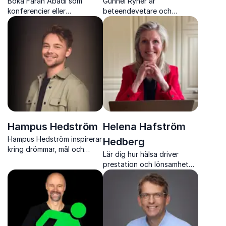
Boka Farah Abadi som
Gunnel Ryner är
konferencier eller
beteendevetare och
moderator. En erfaren
uppskattad föreläsare som
programledare från radio
stärker arbetsglädje,
och TV som lyfter ditt
samarbete och engagemang
event med energi, värme
genom ett styrkebaserat
och professionalism
synsätt.
Hampus Hedström
Helena Hafström
Hampus Hedström inspirerar
Hedberg
kring drömmar, mål och
Lär dig hur hälsa driver
digital marknadsföring med
prestation och lönsamhet
energi, humor och
med Helena Hafström
erfarenhet från en
Hedberg
framgångsrik YouTube-
karriär