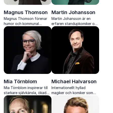
Magnus Thomson
Martin Johansson
Magnus Thomson förenar
Martin Johansson är en
humor och kommunal
erfaren standupkomiker och
verklighet i föreläsningar
konferencier som
som inspirerar till att våga
kombinerar humor,
tänka nytt och samarbeta
scennärvaro och struktur
smart.
för ett event som flyter
naturligt.
Mia Törnblom
Michael Halvarson
Mia Törnblom inspirerar till
Internationellt hyllad
starkare självkänsla, ökad
magiker och komiker som
motivation och bättre
kombinerar humor, illusioner
självledarskap genom
och sceniskt ficktjuveri i en
engagerande och konkreta
show publiken sent glömmer.
föreläsningar.