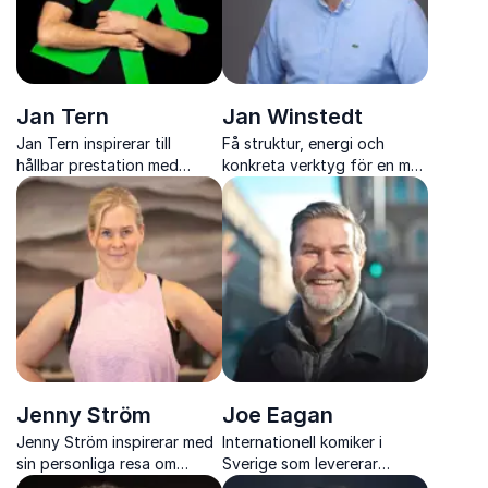
Jan Tern
Jan Winstedt
Jan Tern inspirerar till
Få struktur, energi och
hållbar prestation med
konkreta verktyg för en mer
konkreta verktyg för
effektiv arbetsdag med Jan
minskad stress, ökad
Winstedt
effektivitet och starkare
arbetsglädje
Jenny Ström
Joe Eagan
Jenny Ström inspirerar med
Internationell komiker i
sin personliga resa om
Sverige som levererar
motgångar, styrka och
skräddarsydd humor på