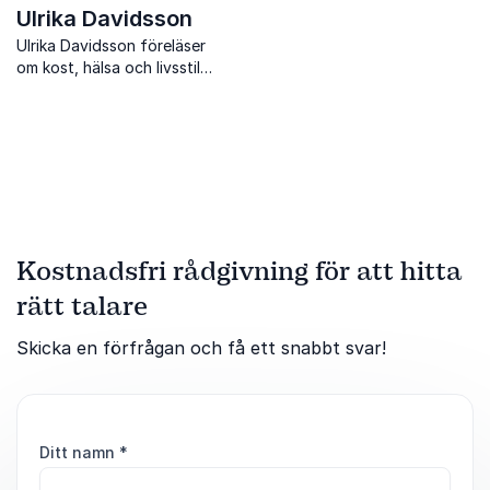
Ulrika Davidsson
Ulrika Davidsson föreläser
om kost, hälsa och livsstil
med fokus på matglädje,
hållbara vanor och praktiska
verktyg som fungerar i
vardagen.
Kostnadsfri rådgivning för att hitta
rätt talare
Skicka en förfrågan och få ett snabbt svar!
Ditt namn
*