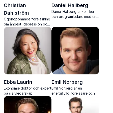
Christian
Daniel Hallberg
Daniel Hallberg är komiker
Dahlström
och programledare med en
Ögonöppnande föreläsning
unik förmåga att få publik
om ångest, depression och
att skratta genom
psykisk ohälsa
igenkänning, tempo och
musikalisk humor.
Ebba Laurin
Emil Norberg
Ekonomie doktor och expert
Emil Norberg är en
på självledarskap,
energifylld föreläsare och
förändring och
konferencier som
teknikomställning i komplexa
kombinerar humor och
tider
skarpa insikter om content,