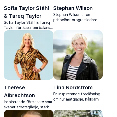
Sofia Taylor Ståhl
Stephan Wilson
Stephan Wilson är en
& Tareq Taylor
prisbelönt programledare
Sofia Taylor Ståhl & Tareq
och uppskattad föreläsare
Taylor föreläser om balans,
som inspirerar till hållbar
välmående och livsval med
motivation, rörelseglädje
värme, igenkänning och
och bättre hälsa.
konkreta verktyg för
vardagen.
Therese
Tina Nordström
En inspirerande föreläsning
Albrechtson
om hur matglädje, hållbarhet
Inspirerande föreläsare som
och mod hör ihop med Tina
skapar arbetsglädje, stärker
Nordström, en av Sveriges
självledarskap och ger
mest välkända TV-kockar.