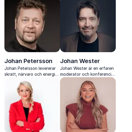
hållbar hälsa
engelska och svenska med
musik, bilder och stand up
Johan Petersson
Johan Wester
Johan Petersson levererar
Johan Wester är en erfaren
skratt, närvaro och energi
moderator och konferencier
genom sitt unika Humorquiz
som kombinerar humor,
och över 30 års erfarenhet
närvaro och bred
från scen och TV
allmänbildning