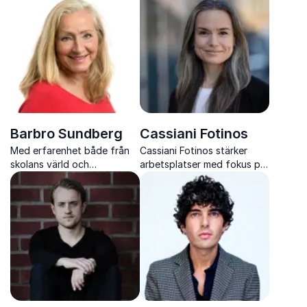
scennärvaro som lyfter
skratt, insikter och starkare
varje event
arbetsplatser
Barbro Sundberg
Cassiani Fotinos
Med erfarenhet både från
Cassiani Fotinos stärker
skolans värld och
arbetsplatser med fokus på
hälsofrämjande arbete
work life wellbeing och
hjälper Barbro skolor och
hållbar balans
organisationer att förstå
sambandet mellan rörelse,
fokus och inlärning