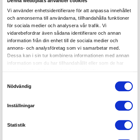
Denna webbplats använder cookies
konkreta verktyg för att
hopp, sorg och existentiella
Vi använder enhetsidentifierare för att anpassa innehållet
stärka krisberedskap i
frågor med utgångspunkt i
och annonserna till användarna, tillhandahålla funktioner
organisationer, företag och
25 års erfarenhet som präst
samhälle genom praktiska
och möten med människors
för sociala medier och analysera vår trafik. Vi
exempel och tydliga
livsöden.
vidarebefordrar även sådana identifierare och annan
strategier.
information från din enhet till de sociala medier och
annons- och analysföretag som vi samarbetar med.
Dessa kan i sin tur kombinera informationen med annan
information som du har tillhandahållit eller som de har
samlat in när du har använt deras tjänster.
Olof Wretling
Oskar Andermo
Samtyckesval
Olof Wretling bjuder på en
Oskar Andermo inspirerar till
Nödvändig
stark föreläsning där humor
starkt självledarskap och
möter allvar i en personlig
visar hur du framtidssäkrar
berättelse om diagnoser,
dig i en värld av snabba
Inställningar
identitet och vårt
förändringar och ny teknik.
diagnostiserade samhälle.
Statistik