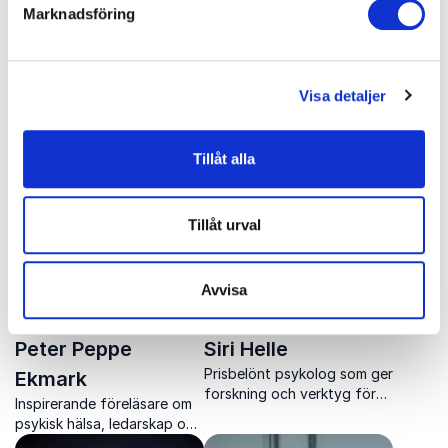
Marknadsföring
Patrik Larsson
Per Naroskin
Visa detaljer
Komiker och skådespelare
Per Naroskin är psykolog,
bakom Karsten Torebjer
författare och komiker som
med över 20 års erfarenhet
stärker team med humor,
Tillåt alla
på scen och i TV.
skärpa och djup kunskap om
mänskligt beteende.
Tillåt urval
Avvisa
Peter Peppe
Siri Helle
Prisbelönt psykolog som ger
Ekmark
forskning och verktyg för
Inspirerande föreläsare om
hållbart välmående, fokus,
psykisk hälsa, ledarskap och
samarbete och psykologisk
personlig utveckling som