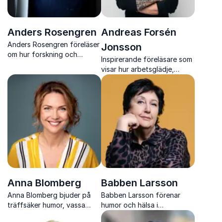
Anders Rosengren
Andreas Forsén
Anders Rosengren föreläser
Jonsson
om hur forskning och
Inspirerande föreläsare som
existens samverkar i
visar hur arbetsglädje,
vardagens val. Inspirerande,
inkludering och välmående
konkret och hållbart på
skapar mätbara resultat i
djupet.
organisationer.
Anna Blomberg
Babben Larsson
Anna Blomberg bjuder på
Babben Larsson förenar
träffsäker humor, vassa
humor och hälsa i
imitationer och en
föreläsningar som skapar