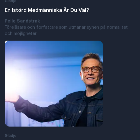
Glädje
En Istörd Medmänniska Är Du Väl?
Pelle Sandstrak
Föreläsare och författare som utmanar synen på normalitet
och möjligheter
: En Istörd Medmänniska Är Du Väl?
Läs blogginlägg
Glädje