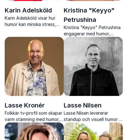
Karin Adelsköld
Kristina "Keyyo"
Karin Adelsköld visar hur
Petrushina
humor kan minska stress,
Kristina "Keyyo" Petrushina
stärka team och skapa mer
engagerar med humor,
hållbara arbetsplatser med
värme och professionalism
forskning, värme och
som lyfter varje event och
träffsäker humor.
skapar stark publiknärvaro.
Lasse Kronér
Lasse Nilsen
Folkkär tv-profil som skapar
Lasse Nilsen levererar
varm stämning med humor,
standup och visuell humor i
musikalitet och trygg
en stil som ingen annan och
scennärvaro vid alla typer
skapar skratt som förenar
av event.
publiken.