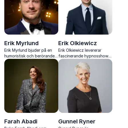
sociala medier och modern
marknadsföring
Erik Myrlund
Erik Olkiewicz
Erik Myrlund bjuder på en
Erik Olkiewicz levererar
humoristisk och berörande
fascinerande hypnosshower
föreställning om livskriser,
där humor, motivation och
psykisk ohälsa och att hitta
mental träning möts i en
sig själv mitt i kaoset.
upplevelse som stärker
energi, kreativitet och
självkänsla
Farah Abadi
Gunnel Ryner