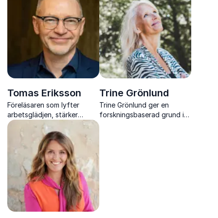
konkreta verktyg för
välmående och psykisk
hälsa.
Tomas Eriksson
Trine Grönlund
Föreläsaren som lyfter
Trine Grönlund ger en
arbetsglädjen, stärker
forskningsbaserad grund i
samarbetet och skapar
mental hållbarhet som
tydlig kommunikation på
stärker fokus, återhämtning
jobbet
och prestation i
arbetsvardagen.