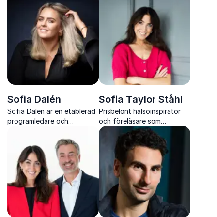
trygghet.
berör, utmanar och ger
konkreta verktyg för verklig
förändring.
Sofia Dalén
Sofia Taylor Ståhl
Sofia Dalén är en etablerad
Prisbelönt hälsoinspiratör
programledare och
och föreläsare som
konferencier som
kombinerar forskning
kombinerar humor, struktur
personliga insikter och
och trygghet för
konkreta strategier för
evenemang som verkligen
hållbar prestation.
engagerar.