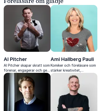
Föreläsare om glädje
Al Pitcher
Ami Hallberg Pauli
Al Pitcher skapar skratt som
Komiker och föreläsare som
förenar, engagerar och ger
stärker kreativitet,
publiken ny energi genom
kommunikation och
igenkänningshumor med
samarbete med humor och
perfekt tajming.
stark scennärvaro