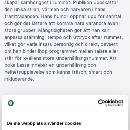
skapar samhörighet i rummet. Publiken uppskattar
den unika stilen, värmen och närvaron i hans
framträdanden. Hans humor öppnar upp för samtal
och gör det lättare att komma nära varandra även i
stora grupper. Mångsidigheten gör att han kan
anpassa stämning, tempo och uttryck efter rummet,
vilket gör varje insats personlig och direkt, oavsett
om han binder ihop programmet mellan talare eller
står för kvällens stora underhållningsnummer. Att
boka Lasse innebär en underhållning och
helhetsupplevelse som känns fräsch, smart och
inkluderande.
Jag ser vad du säger föreläsning om
ickespråklig kommunikation
Lasse erbjuder också en underhållande och insiktsfull
Denna webbplats använder cookies
föreläsning om ickespråklig kommunikation och