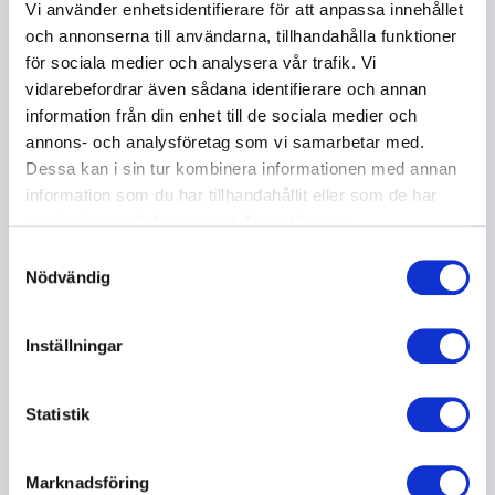
Vi använder enhetsidentifierare för att anpassa innehållet
socialt beteende. Med sin mimutbildning i ryggen visar
och annonserna till användarna, tillhandahålla funktioner
han hur kroppsspråk, röst och små signaler formar
för sociala medier och analysera vår trafik. Vi
hur vi uppfattas och hur vi möter varandra.
vidarebefordrar även sådana identifierare och annan
Deltagarna lär sig tolka ickespråkliga signaler,
information från din enhet till de sociala medier och
förstärka sin egen roll som presentatör och skapa
annons- och analysföretag som vi samarbetar med.
positiva möten både privat och professionellt. Han
Dessa kan i sin tur kombinera informationen med annan
belyser också hur man kan känna igen och hantera
information som du har tillhandahållit eller som de har
härskartekniker. Föreläsningen kombinerar humor
samlat in när du har använt deras tjänster.
och kunskap och blir därför lika lärorik som
underhållande.
Samtyckesval
Nödvändig
En upplevelse som sitter kvar långt
Inställningar
efteråt
När man bokar Lasse Nilsen får man mer än standup.
Statistik
Man får en upplevelse som rör sig mellan skratt,
insikt och ren scenglädje. Hans unika kombination av
Marknadsföring
ordlös humor, visuella skämt och standup gör att