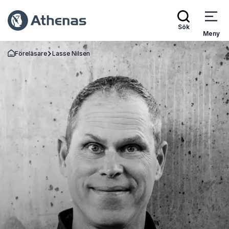
Sök
Meny
Föreläsare
Lasse Nilsen
Gå tillbaka till startsidan