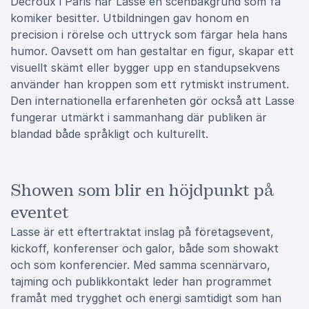
Decroux i Paris har Lasse en scenbakgrund som få
komiker besitter. Utbildningen gav honom en
precision i rörelse och uttryck som färgar hela hans
humor. Oavsett om han gestaltar en figur, skapar ett
visuellt skämt eller bygger upp en standupsekvens
använder han kroppen som ett rytmiskt instrument.
Den internationella erfarenheten gör också att Lasse
fungerar utmärkt i sammanhang där publiken är
blandad både språkligt och kulturellt.
Showen som blir en höjdpunkt på
eventet
Lasse är ett eftertraktat inslag på företagsevent,
kickoff, konferenser och galor, både som showakt
och som konferencier. Med samma scennärvaro,
tajming och publikkontakt leder han programmet
framåt med trygghet och energi samtidigt som han