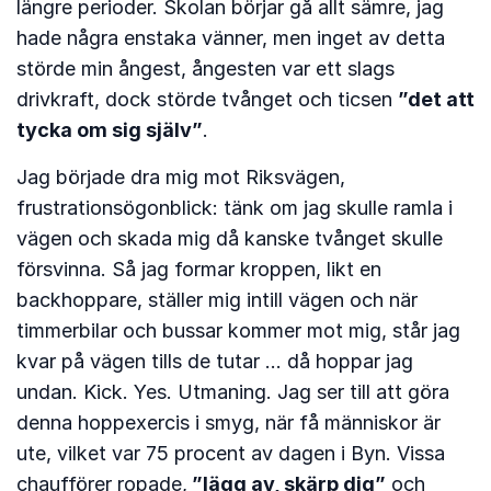
längre perioder. Skolan börjar gå allt sämre, jag
hade några enstaka vänner, men inget av detta
störde min ångest, ångesten var ett slags
drivkraft, dock störde tvånget och ticsen
”det att
tycka om sig själv”
.
Jag började dra mig mot Riksvägen,
frustrationsögonblick: tänk om jag skulle ramla i
vägen och skada mig då kanske tvånget skulle
försvinna. Så jag formar kroppen, likt en
backhoppare, ställer mig intill vägen och när
timmerbilar och bussar kommer mot mig, står jag
kvar på vägen tills de tutar … då hoppar jag
undan. Kick. Yes. Utmaning. Jag ser till att göra
denna hoppexercis i smyg, när få människor är
ute, vilket var 75 procent av dagen i Byn. Vissa
chaufförer ropade,
”lägg av, skärp dig”
och