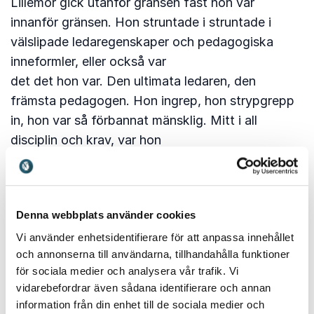
Lillemor gick utanför gränsen fast hon var
innanför gränsen. Hon struntade i struntade i
välslipade ledaregenskaper och pedagogiska
inneformler, eller också var
det det hon var. Den ultimata ledaren, den
främsta pedagogen. Hon ingrep, hon strypgrepp
in, hon var så förbannat mänsklig. Mitt i all
disciplin och krav, var hon
ödmjuk och farlig. Hon vågade tro på sin egen
intuition som bestod av kunskap och onormalt
tänkande. Jag tror stenhårt på att en positiv
Denna webbplats använder cookies
stördhet vinner över alla
trender och slitna seminarklyschor.
Vi använder enhetsidentifierare för att anpassa innehållet
och annonserna till användarna, tillhandahålla funktioner
”Jag vill ge insidertips från en outsider.”
för sociala medier och analysera vår trafik. Vi
vidarebefordrar även sådana identifierare och annan
IStörd.
information från din enhet till de sociala medier och