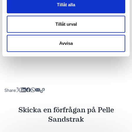
Tillåt alla
scenkanten. Tack för att ni tog tid, flick-och
pojkjävlar.
Tillåt urval
Athenas kan knäcka Istörd-koden, hör av dig till
dem.
Avvisa
/Pelle Sandstrak
Share:
Skicka en förfrågan på Pelle
Sandstrak