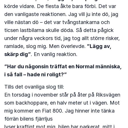
körde vidare. De flesta åkte bara förbi. Det var
den vanligaste reaktionen. Jag vill ju inte dö, jag
ville nästan dö – det var tvångstankarna och
ticsen lastbilarna skulle döda. Så detta pågick
under några veckors tid, jag tog allt större risker,
ramlade, slog mig. Men överlevde.
”Lägg av,
skärp dig”
. En vanlig reaktion.
”Har du någonsin träffat en Normal människa,
i så fall – hade ni roligt?”
Tills det ovanliga slog till:
En torsdag i november står på åter på Riksvägen
som backhoppare, en halv meter ut i vägen. Mot
mig kommer en Fiat 800. Jag hinner inte tänka
förrän bilens fjärrljus
lyser kraftigt mot mig, bilen har parkerat, mitt i