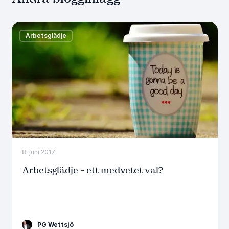
Arbetsglädje
8. juni 2017
Arbetsglädje - ett medvetet val?
PG Wettsjö