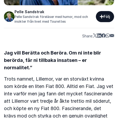
Pelle Sandstrak
Följ
Pelle Sandstrak föreläser med humor, mod och
insikter från livet med Tourettes
Share:
Jag vill Berätta och Beröra. Om ni inte blir
berörda, får ni tillbaka insatsen – er
normalitet.”
Trots namnet, Lillemor, var en storväxt kvinna
som körde en liten Fiat 800. Alltid en Fiat. Jag vet
inte varför men jag fann det mycket fascinerande
att Lillemor vart tredje år åkte trettio mil söderut,
och köpte en ny Fiat 800. Fascinerande, det
krävs mod och styrka och en genuin ovanlighet