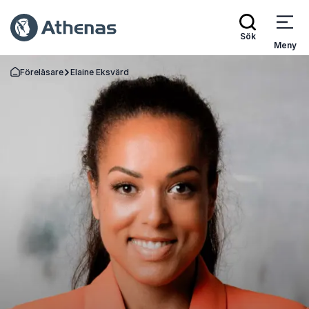
Sök
Meny
Föreläsare
Elaine Eksvärd
Gå tillbaka till startsidan