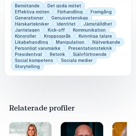
Bemötande
Det goda mötet
Effektiva möten
Förhandling
Framgång
Generationer
Genusvetenskap
Härskartekniker
Identitet
Jämställdhet
Jantelagen
Kick-off
Kommunikation
Könsroller
Kroppsspråk
Kvinnliga talare
Likabehandling
Manipulation
Nätverkande
Personligt varumärke
Presentationsteknik
Presidentval
Retorik
Självförtroende
Social kompetens
Sociala medier
Storytelling
Relaterade profiler