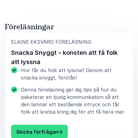
5
av
Jag kan nog prata för många som deltog - vi är
5
jättenöjda - många har hört av sig efteråt och sagt
att det var bra och trevligt, kul, inspirerande m.m!
Föreläsningar
Ulricha Boman, Kvalitetssamordnare
Strängnäs kommun
:
ELAINE EKSVÄRD FÖRELÄSNING
Snacka Snyggt – konsten att få folk
att lyssna
4
av
5
Superbra och inspirerande.
Hur får du folk att lyssna? Genom att
snacka snyggt, förstås!
Dilem Guler, Affärsutvecklingschef
Bonnier News
Denna föreläsning ger dig tips på hur du
paketerar en tjusig kommunikation så att
den lämnar ett bestående intryck och får
folk att kretsa kring dig för att få höra mer.
: Elaine Eksvärd Snacka Snyggt – 
Skicka förfrågan