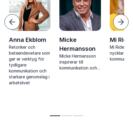
ående
Näst
Anna Ekblom
Micke
Mi Ridel
Retoriker och
Mi Ridell ge
Hermansson
beteendevetare som
nycklar till 
Micke Hermansson
ger er verktyg för
kommunikat
inspirerar till
tydligare
genom krop
kommunikation och
kommunikation och
scenvaro o
lärande som skapar
starkare genomslag i
presentatio
engagemang, väcker
arbetslivet
som verklig
nyfikenhet och gör
fram.
skillnad.