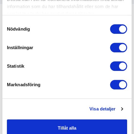
information som du har tillhandahållit eller som de har
samlat in när du har använt deras tjänster.
Samtyckesval
Nödvändig
Kundrecensioner
Inställningar
Statistik
5
av
5
Helt fantastiskt!
Agostina Maloberti, Administrativ Chef
Marknadsföring
Lillholmsskolan
Visa detaljer
5
av
5
Mycket bra, har gått ett flertal
Ledarskapsprogram/utbildningar och föreläsningar
Tillåt alla
under mina drygt 20 år som ledare/chef och denna