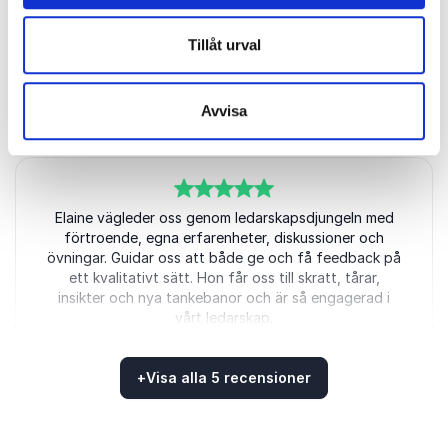
har varit överlägset bäst! Enkel att ta till sig,
verklighetstrogna exempel och en massa verktyg att
Tillåt urval
använda i vardagen! Dessutom var det mycket skratt
och väldigt avslappnat.
Avvisa
Ricardo Heras Paleo
5
Elaine vägleder oss genom ledarskapsdjungeln med
av
5
förtroende, egna erfarenheter, diskussioner och
övningar. Guidar oss att både ge och få feedback på
ett kvalitativt sätt. Hon får oss till skratt, tårar,
insikter och nya tankebanor och är så engagerad i
vårt ledarskap.
Karin Hector
+
Visa alla 5 recensioner
Betygsatt
4.80
/5 baserat på
5
Kundrecensioner