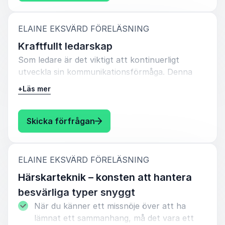
:
ELAINE EKSVÄRD FÖRELÄSNING
Kraftfullt ledarskap
Som ledare är det viktigt att kontinuerligt
utveckla sin kommunikationsförmåga. Denna
inspirerande föreläsning ger dig kraftfulla
+
Läs mer
verktyg som kan förändra hur du interagerar
med ditt team, kunder och partners. Upptäck
kraften i dina ord och lär dig använda retorik för
: Elaine Eksvärd Kraftfullt ledar
Skicka förfrågan
att resonera, inspirera och verkligen göra
skillnad.
:
ELAINE EKSVÄRD FÖRELÄSNING
Starka ledare och effektiv kommunikation
är avgörande för framgång. Genom att
Härskarteknik – konsten att hantera
identifiera och undvika fallgropar kan
besvärliga typer snyggt
produktiviteten öka, arbetskulturen
När du känner ett missnöje över att ha
förbättras och relationer inom
lämnat ett sammanhang, må det vara ett
organisationen stärkas, vilket kan ge en