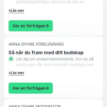
generationsfrågor och hur du blir en
attraktiv arbetsgivare som ligger i framkant!
+
Läs mer
: Anna Dyhre Så blir du en attra
Gör en förfrågan
:
ANNA DYHRE FÖRELÄSNING
Så når du fram med ditt budskap
Lär dig om presentationsteknik, hur du på
bästa sätt når fram med ditt budskap och
hur du blir en bättre talare.
+
Läs mer
Ta del av inspirerande föreläsningar som får
dig att våga tro på dig själv och där
: Anna Dyhre Så når du fram med
Gör en förfrågan
konkreta tips blandas med humor.
Anna föreläser med stort engagemang och
anpassar budskap och förmedlande till
:
ANNA DYHRE MODERATOR