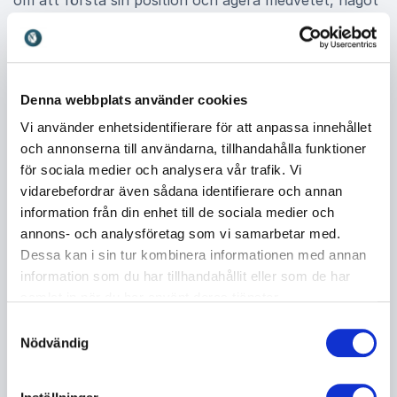
om att förstå sin position och agera medvetet, något
Anna ger verktyg för.
Författare och prisbelönt expert
Denna webbplats använder cookies
Anna Dyhre är även författare till en bok om
Vi använder enhetsidentifierare för att anpassa innehållet
Employer Branding som belönats med årets
och annonserna till användarna, tillhandahålla funktioner
marknadsföringspris. I boken delar hon insikter om
för sociala medier och analysera vår trafik. Vi
hur organisationer steg för steg kan bygga ett
vidarebefordrar även sådana identifierare och annan
arbetsgivarvarumärke som människor vill leva och
information från din enhet till de sociala medier och
utveckla. Hon besvarar de centrala frågorna kring
annons- och analysföretag som vi samarbetar med.
hur man blir en attraktiv arbetsgivare och hur
Dessa kan i sin tur kombinera informationen med annan
varumärket kan genomsyra hela verksamheten.
information som du har tillhandahållit eller som de har
Kombinationen av akademisk tyngd, internationell
samlat in när du har använt deras tjänster.
erfarenhet, affärsförståelse och praktisk tillämpning
Samtyckesval
gör henne till en uppskattad föreläsare för
Nödvändig
organisationer som vill ta sitt Employer Branding
arbete till nästa nivå.