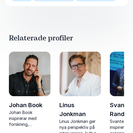
Relaterade profiler
Johan Book
Linus
Svante
Johan Book
Jonkman
Randler
inspirerar med
Linus Jonkman ger
Svante Ran
forskning,
nya perspektiv på
inspirerar
erfarenhet och