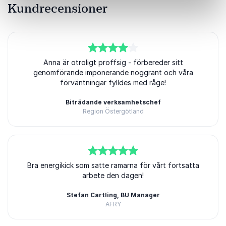
Kundrecensioner
4
av
5
Anna är otroligt proffsig - förbereder sitt
genomförande imponerande noggrant och våra
förväntningar fylldes med råge!
Biträdande verksamhetschef
Region Östergötland
5
Bra energikick som satte ramarna för vårt fortsatta
av
5
arbete den dagen!
Stefan Cartling, BU Manager
AFRY