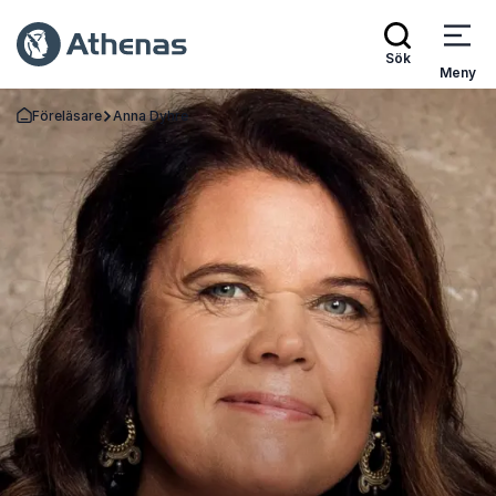
Sök
Meny
Föreläsare
Anna Dyhre
Gå tillbaka till startsidan