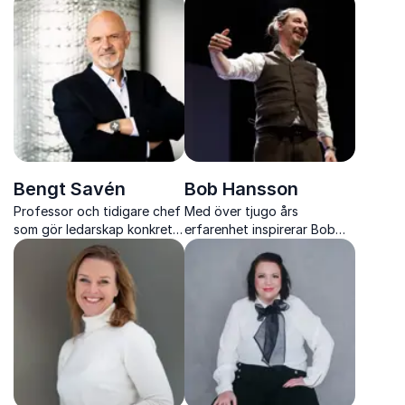
direkt användbart
Bengt Savén
Bob Hansson
Professor och tidigare chef
Med över tjugo års
som gör ledarskap konkret,
erfarenhet inspirerar Bob
hållbart och
Hansson till ett mer
handlingskraftigt
mänskligt arbetsliv med
varm humor, snällhet och
tydliga verktyg.