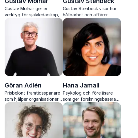
Gustav Molnar
Gustav Stenbeck
Gustav Molnar ger er
Gustav Stenbeck visar hur
verktyg för självledarskap,
hållbarhet och affärer
innovation och hållbar
tillsammans skapar
effektivitet i en föränderlig
långsiktig framgång och
värld
relevans i en snabbt
föränderlig värld
Göran Adlén
Hana Jamali
Prisbelönt framtidsspanare
Psykolog och föreläsare
som hjälper organisationer
som ger forskningsbaserade
att förstå förändring och
verktyg för krisledning,
agera med större trygghet
tillitsbaserat ledarskap och
hållbara organisationer.