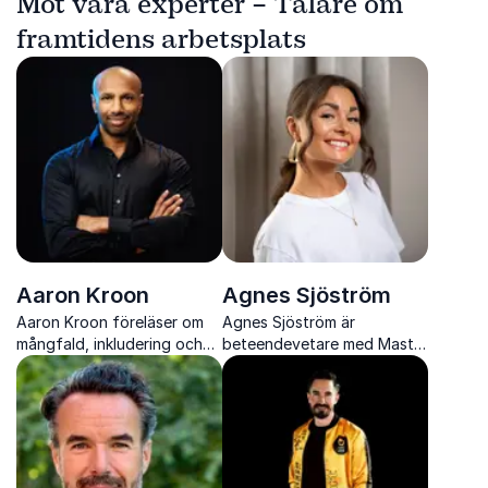
Möt våra experter – Talare om
framtidens arbetsplats
Aaron Kroon
Agnes Sjöström
Aaron Kroon föreläser om
Agnes Sjöström är
mångfald, inkludering och
beteendevetare med Master
förändringsarbete med
i ledarskaps- och
skärpa, mod och personliga
organisationspsykologi. I tre
insikter.
år har hon drivit Sveriges
största psykologipodd:
Lyckopodden.