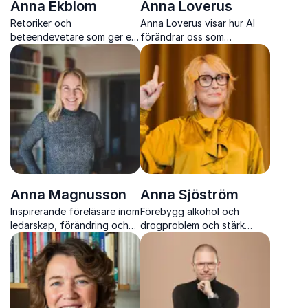
Anna Ekblom
Anna Loverus
Retoriker och
Anna Loverus visar hur AI
beteendevetare som ger er
förändrar oss som
verktyg för tydligare
människor och ger verktyg
kommunikation och starkare
för att leda i en tid av
genomslag i arbetslivet
snabb teknisk förändring
Anna Magnusson
Anna Sjöström
Inspirerande föreläsare inom
Förebygg alkohol och
ledarskap, förändring och
drogproblem och stärk
strategisk utveckling
lönsamheten med konkreta,
forskningsbaserade verktyg
för hela organisationen