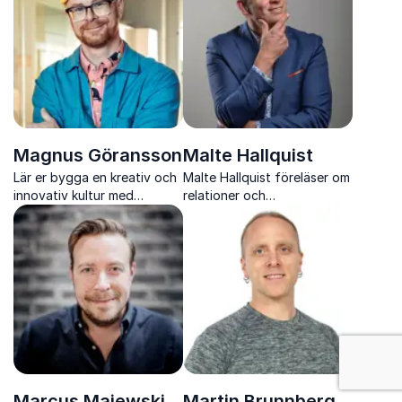
dynamiska samtal som
produktiv arbetsplats.
engagerar, utmanar och
inspirerar varje publik.
Magnus Göransson
Malte Hallquist
Lär er bygga en kreativ och
Malte Hallquist föreläser om
innovativ kultur med
relationer och
Magnus Göransson genom
kommunikation med humor,
lekfulla och effektiva
värme och konkreta verktyg
metoder.
för företag, kommuner och
organisationer.
: Framtidens arb
Marcus Majewski
Martin Brunnberg