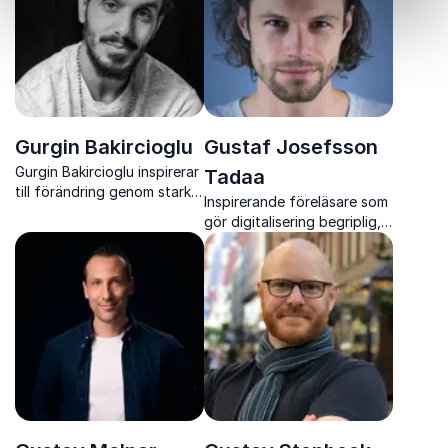
vardag
Gurgin Bakircioglu
Gustaf Josefsson
Gurgin Bakircioglu inspirerar
Tadaa
till förändring genom starka
Inspirerande föreläsare som
berättelser om
gör digitalisering begriplig,
klimaträttvisa, minimalism
mänsklig och direkt
och inkludering
användbar i både vardag
och verksamhet