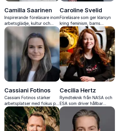
Camilla Saarinen
Caroline Svelid
Inspirerande föreläsare inom
Föreläsare som ger klarsyn
arbetsglädje, kultur och
kring feminism, barns
förändring
rättigheter och jämställdhet
Cassiani Fotinos
Cecilia Hertz
Cassiani Fotinos stärker
Rymdteknik från NASA och
arbetsplatser med fokus på
ESA som driver hållbar
work life wellbeing och
innovation på jorden
hållbar balans