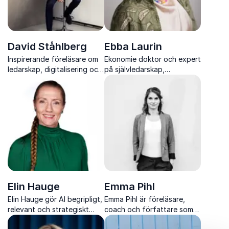
David Ståhlberg
Ebba Laurin
Inspirerande föreläsare om
Ekonomie doktor och expert
ledarskap, digitalisering och
på självledarskap,
konkurrenskraft i snabb
förändring och
förändring
teknikomställning i komplexa
tider
Elin Hauge
Emma Pihl
Elin Hauge gör AI begripligt,
Emma Pihl är föreläsare,
relevant och strategiskt
coach och författare som
användbart
inspirerar organisationer att