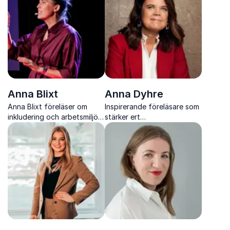
och handlingskraft
Anna Blixt
Anna Dyhre
Anna Blixt föreläser om
Inspirerande föreläsare som
inkludering och arbetsmiljö
stärker ert
med humor, skärpa och
arbetsgivarvarumärke
verktyg som skapar verklig
förändring i vardagen.