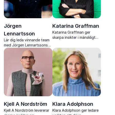
Jörgen
Katarina Graffman
Katarina Graffman ger
Lennartsson
skarpa insikter i mänskligt
Lär dig leda vinnande team
beteende, konsumtion och
med Jörgen Lennartssons
trender som formar
erfarenheter från
framtidens organisationer.
elitfotbollen och
näringslivet.
Kjell A Nordström
Klara Adolphson
Kjell A Nordström levererar
Klara Adolphson ger ledare