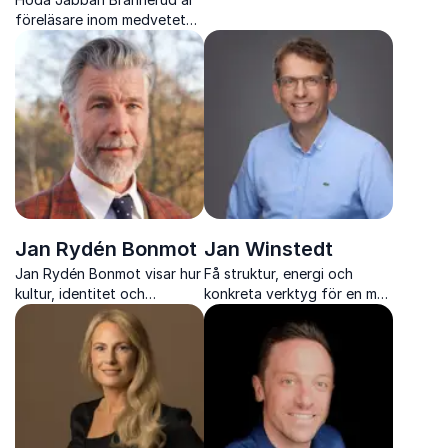
effektivitet och tydlig
föreläsare inom medvetet
kommunikation som direkt
och medkännande ledarskap
minskar stress och skapar
med fokus på hållbar
resultat i arbetsvardagen
prestation, psykologi och
mindfulness.
Jan Rydén Bonmot
Jan Winstedt
Jan Rydén Bonmot visar hur
Få struktur, energi och
kultur, identitet och
konkreta verktyg för en mer
spekulativ design kan bli
effektiv arbetsdag med Jan
nycklar till verklig
Winstedt
systemförändring i den
hållbara omställningen.