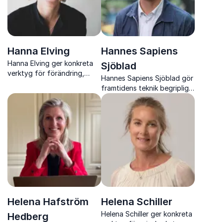
Hanna Elving
Hannes Sapiens
Hanna Elving ger konkreta
Sjöblad
verktyg för förändring,
Hannes Sapiens Sjöblad gör
innovation och strategiska
framtidens teknik begriplig
partnerskap som tar
och visar hur den påverkar
organisationer vidare
människor, organisationer
och samhälle
Helena Hafström
Helena Schiller
Helena Schiller ger konkreta
Hedberg