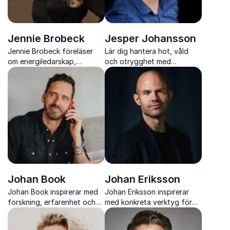
Jennie Brobeck
Jesper Johansson
Jennie Brobeck föreläser
Lär dig hantera hot, våld
om energiledarskap,
och otrygghet med
självledarskap och hur du
konkreta metoder och
skapar arbetsplatser där
mental träning från en
människor trivs, presterar
erfaren polis
och utvecklas.
Johan Book
Johan Eriksson
Johan Book inspirerar med
Johan Eriksson inspirerar
forskning, erfarenhet och
med konkreta verktyg för
konkreta verktyg för
ledarskap, digitalisering och
starkare ledarskap och
framtidens kompetens