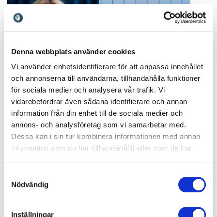
förstå beteenden, stärka
samarbeten och möta
framtidens arbetsliv
Denna webbplats använder cookies
Vi använder enhetsidentifierare för att anpassa innehållet
och annonserna till användarna, tillhandahålla funktioner
för sociala medier och analysera vår trafik. Vi
Emma Stenmark
Erland Colliander
vidarebefordrar även sådana identifierare och annan
Emma Stenmark föreläser
Erland Colliander föreläser
information från din enhet till de sociala medier och
om psykologisk trygghet,
om hur fysisk aktivitet
ledarskap och
påverkar välmående och
annons- och analysföretag som vi samarbetar med.
teamutveckling med
minskar ohälsa med fokus
Dessa kan i sin tur kombinera informationen med annan
erfarenhet från Sverige och
på arbetsplatsens faktiska
information som du har tillhandahållit eller som de har
internationella uppdrag.
utmaningar.
samlat in när du har använt deras tjänster.
Samtyckesval
Nödvändig
Inställningar