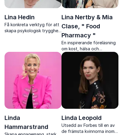
Lina Hedin
Lina Nertby & Mia
Få konkreta verktyg för att
Clase, " Food
skapa psykologisk trygghet
Pharmacy "
och öppna dialoger som
driver utveckling och
En inspirerande föreläsning
innovation.
om kost, hälsa och
forskning med Food
Pharmacy-duon Lina Nertby
och Mia Clase.
Linda
Linda Leopold
Utsedd av Forbes till en av
Hammarstrand
de främsta kvinnorna inom
Skapa engagemang, stark