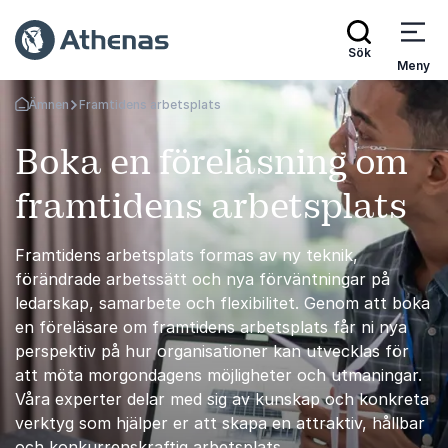
Sök
Meny
Ämnen
Framtidens arbetsplats
Gå tillbaka till startsidan
Boka en föreläsning om
framtidens arbetsplats
Framtidens arbetsplats formas av ny teknik,
förändrade arbetssätt och nya förväntningar på
ledarskap, samarbete och flexibilitet. Genom att boka
en föreläsare om framtidens arbetsplats får ni nya
perspektiv på hur organisationer kan utvecklas för
att möta morgondagens möjligheter och utmaningar.
Våra experter delar med sig av kunskap och konkreta
verktyg som hjälper er att skapa en attraktiv, hållbar
och konkurrenskraftig arbetsplats.