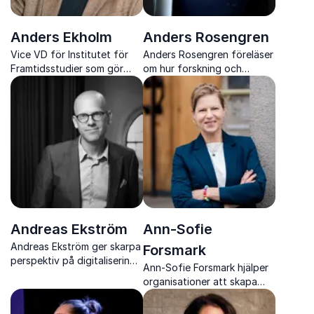
Anders Ekholm
Anders Rosengren
Vice VD för Institutet för
Anders Rosengren föreläser
Framtidsstudier som gör
om hur forskning och
framtidsanalys, teknik och
existens samverkar i
demografi begripligt,
vardagens val. Inspirerande,
relevant och direkt
konkret och hållbart på
användbart.
djupet.
Andreas Ekström
Ann-Sofie
Andreas Ekström ger skarpa
Forsmark
perspektiv på digitalisering,
Ann-Sofie Forsmark hjälper
AI och människans roll i
organisationer att skapa
teknologiska skiften
hållbart arbetsliv med fokus
på KASAM, självledarskap