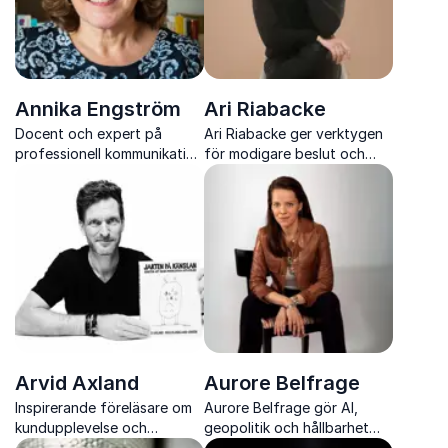
Annika Engström
Ari Riabacke
Docent och expert på
Ari Riabacke ger verktygen
professionell kommunikation
för modigare beslut och
och möteseffektivitet
framtidssäkrat ledarskap
Arvid Axland
Aurore Belfrage
Inspirerande föreläsare om
Aurore Belfrage gör AI,
kundupplevelse och
geopolitik och hållbarhet
meningsfulla upplevelser
begripligt, relevant och