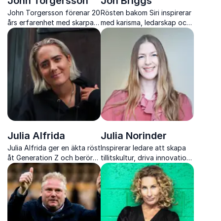
John Torgersson
Jon Briggs
John Torgersson förenar 20
Rösten bakom Siri inspirerar
års erfarenhet med skarpa
med karisma, ledarskap och
insikter om AI, digitalisering
hur du använder din röst för
och ledarskap i en snabbt
att göra starka intryck
föränderlig värld
Julia Alfrida
Julia Norinder
Julia Alfrida ger en äkta röst
Inspirerar ledare att skapa
åt Generation Z och berör
tillitskultur, driva innovation
med sina insikter om
och möta förändring med
identitet, psykisk hälsa och
energi, förankrat i forskning
modet att följa sina
och erfarenhet.
drömmar.