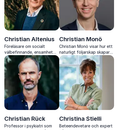
Christian Altenius
Christian Monö
Föreläsare om socialt
Christian Monö visar hur ett
välbefinnande, ensamhet
naturligt följarskap skapar
och starka arbetsplatser
starkare samarbete och
förvandlar vår syn på
ledarskap och ansvar.
Christian Rück
Christina Stielli
Professor i psykiatri som
Beteendevetare och expert