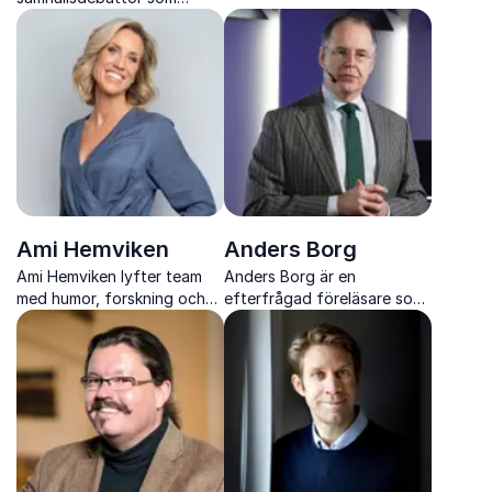
jämställdhet, ledarskap och
skapar klarhet i komplexa
hur inkluderande
värderings och
arbetsplatser skapas i
intressekonflikter.
praktiken.
Ami Hemviken
Anders Borg
Ami Hemviken lyfter team
Anders Borg är en
med humor, forskning och
efterfrågad föreläsare som
tydliga verktyg för bättre
ger skarpa perspektiv på
kommunikation, ledarskap
ekonomi, teknik, geopolitik
och arbetsglädje.
och hur organisationer kan
förbereda sig för framtiden.