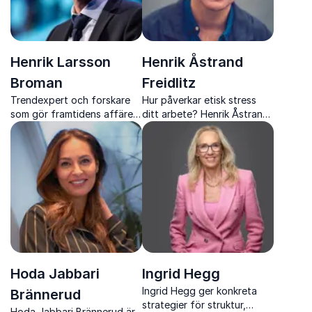
Henrik Larsson
Henrik Åstrand
Broman
Freidlitz
Trendexpert och forskare
Hur påverkar etisk stress
som gör framtidens affärer
ditt arbete? Henrik Åstrand
konkreta och lönsamma
Freidlitz ger insikter och
genom insikter, strategi och
verktyg som stärker både
inspiration
människor och
organisationer
Hoda Jabbari
Ingrid Hegg
Ingrid Hegg ger konkreta
Brännerud
strategier för struktur,
Hoda Jabbari Brännerud är