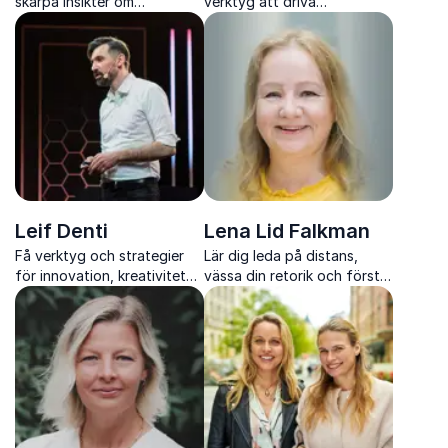
skarpa insikter om
verktyg att driva
globalisering, strategi och
förändring, stärka
ledarskap i en snabbt
innovationskraft och
föränderlig värld.
utveckla organisationer i en
föränderlig värld.
Leif Denti
Lena Lid Falkman
Få verktyg och strategier
Lär dig leda på distans,
för innovation, kreativitet
vässa din retorik och förstå
och ledarskap med
framtidens digitala
forskaren Leif Denti.
arbetsplats med Lena Lid
Falkman.