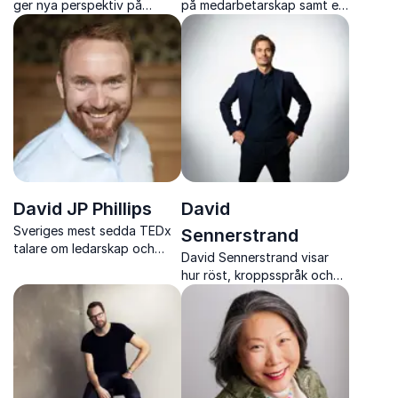
ger nya perspektiv på
på medarbetarskap samt en
mening, arbete och psykisk
av Sveriges mest
hälsa
uppskattade föreläsare.
David JP Phillips
David
Sveriges mest sedda TEDx
Sennerstrand
talare om ledarskap och
David Sennerstrand visar
kommunikation
hur röst, kroppsspråk och
teknik används strategiskt
för att skapa tydlig
kommunikation, stärkt
trovärdighet och hållbar
närvaro.