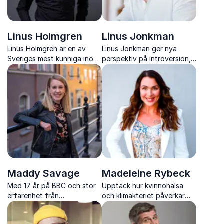
Linus Holmgren
Linus Jonkman
Linus Holmgren är en av
Linus Jonkman ger nya
Sveriges mest kunniga inom
perspektiv på introversion,
employer branding och
kultur och ledarskap som
inspirerar organisationer att
stärker arbetsmiljö,
attrahera och engagera rätt
samarbete och resultat.
talanger.
Maddy Savage
Madeleine Rybeck
Med 17 år på BBC och stor
Upptäck hur kvinnohälsa
erfarenhet från
och klimakteriet påverkar
internationella scener
prestation och få konkreta
skapar Maddy Savage
strategier för en hållbar,