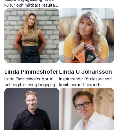
AI, hjälper Linda Leopold
kultur och mätbara resultat
ledare att göra ansvarsfull
med Linda Hammarstrands
AI till en konkurrensfördel.
inspirerande och
energifyllda föreläsningar.
Linda Pimmeshofer
Linda U Johansson
Linda Pimmeshofer gör AI
Inspirerande föreläsare som
och digitalisering begripligt
kombinerar IT-expertis,
och affärsnära med energi,
humor och framtidsspaning
tydlighet och fokus på
om AI, Metaverse och
kundupplevelse.
digitala trender.