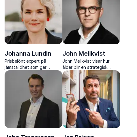
engagerade organisationer
Johanna Lundin
John Mellkvist
Prisbelönt expert på
John Mellkvist visar hur
jämställdhet som ger
ålder blir en strategisk
konkreta verktyg för
styrka och hur framtidens
inkluderande ledarskap och
arbetsliv formas av nya
hållbart förändringsarbete
perspektiv