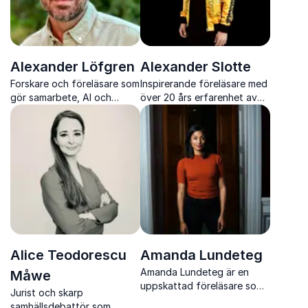
Alexander Löfgren
Alexander Slotte
Forskare och föreläsare som
Inspirerande föreläsare med
gör samarbete, AI och
över 20 års erfarenhet av
kollektiv intelligens konkret,
försäljning, service och
användbart och relevant i
referensbaserade affärer
vardagens arbete.
som skapar resultat genom
relationer
Alice Teodorescu
Amanda Lundeteg
Amanda Lundeteg är en
Måwe
uppskattad föreläsare som
Jurist och skarp
ger skarpa perspektiv på
samhällsdebattör som