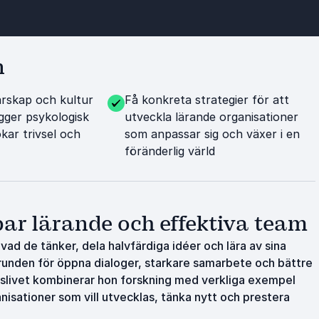
n
arskap och kultur
Få konkreta strategier för att
gger psykologisk
utveckla lärande organisationer
kar trivsel och
som anpassar sig och växer i en
föränderlig värld
ar lärande och effektiva team
d de tänker, dela halvfärdiga idéer och lära av sina
grunden för öppna dialoger, starkare samarbete och bättre
gslivet kombinerar hon forskning med verkliga exempel
isationer som vill utvecklas, tänka nytt och prestera