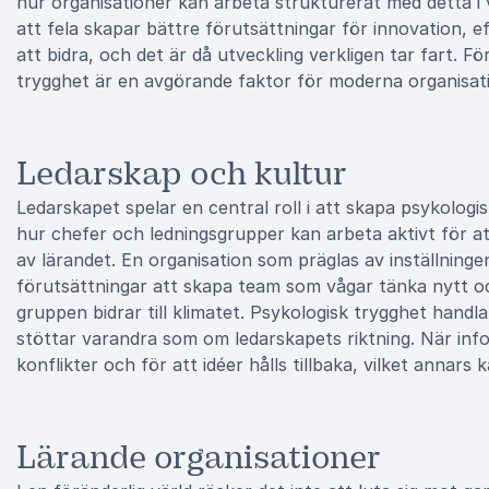
hur organisationer kan arbeta strukturerat med detta i 
att fela skapar bättre förutsättningar för innovation, e
att bidra, och det är då utveckling verkligen tar fart. F
trygghet är en avgörande faktor för moderna organisati
Ledarskap och kultur
Ledarskapet spelar en central roll i att skapa psykologis
hur chefer och ledningsgrupper kan arbeta aktivt för at
av lärandet. En organisation som präglas av inställningen
förutsättningar att skapa team som vågar tänka nytt och
gruppen bidrar till klimatet. Psykologisk trygghet hand
stöttar varandra som om ledarskapets riktning. När inf
konflikter och för att idéer hålls tillbaka, vilket annar
Lärande organisationer