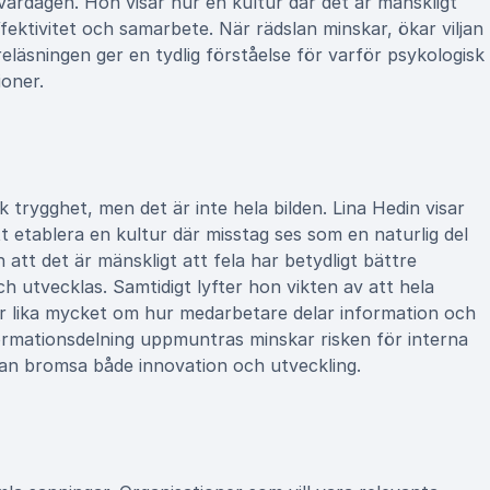
vardagen. Hon visar hur en kultur där det är mänskligt
ffektivitet och samarbete. När rädslan minskar, ökar viljan
öreläsningen ger en tydlig förståelse för varför psykologisk
oner.
k trygghet, men det är inte hela bilden. Lina Hedin visar
t etablera en kultur där misstag ses som en naturlig del
 att det är mänskligt att fela har betydligt bättre
 utvecklas. Samtidigt lyfter hon vikten av att hela
lar lika mycket om hur medarbetare delar information och
ormationsdelning uppmuntras minskar risken för interna
s kan bromsa både innovation och utveckling.