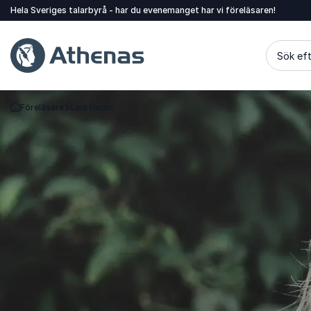
Hela Sveriges talarbyrå - har du evenemanget har vi föreläsaren!
Sök eft
Föreläsare
Lina Hedin
Gå tillbaka till startsidan