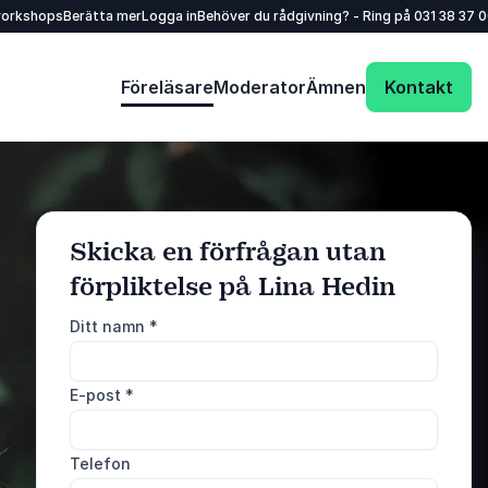
workshops
Berätta mer
Logga in
Behöver du rådgivning? - Ring på
031 38 37 
Föreläsare
Moderator
Ämnen
Kontakt
Skicka en förfrågan utan
förpliktelse på Lina Hedin
: @Model.ProfileFu
Skicka förfrågan
Ditt namn
*
Ring oss
E-post
*
031 38 37 000
Telefon