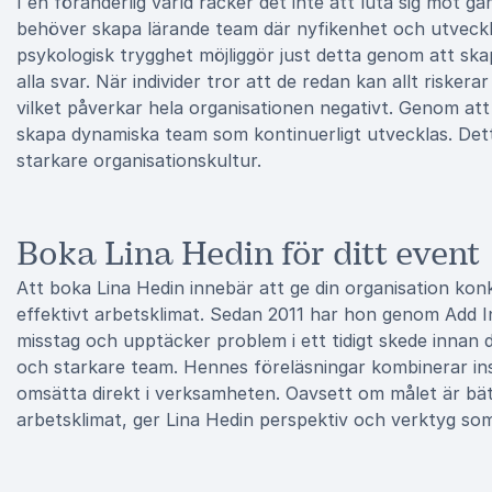
I en föränderlig värld räcker det inte att luta sig mot g
behöver skapa lärande team där nyfikenhet och utvecklin
psykologisk trygghet möjliggör just detta genom att ska
alla svar. När individer tror att de redan kan allt riske
vilket påverkar hela organisationen negativt. Genom at
skapa dynamiska team som kontinuerligt utvecklas. Detta
starkare organisationskultur.
Boka Lina Hedin för ditt event
Att boka Lina Hedin innebär att ge din organisation ko
effektivt arbetsklimat. Sedan 2011 har hon genom Add In
misstag och upptäcker problem i ett tidigt skede innan de 
och starkare team. Hennes föreläsningar kombinerar insi
omsätta direkt i verksamheten. Oavsett om målet är bät
arbetsklimat, ger Lina Hedin perspektiv och verktyg som 