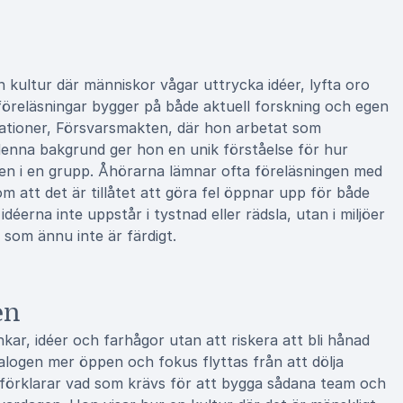
 kultur där människor vågar uttrycka idéer, lyfta oro
föreläsningar bygger på både aktuell forskning och egen
sationer, Försvarsmakten, där hon arbetat som
denna bakgrund ger hon en unik förståelse för hur
en i en grupp. Åhörarna lämnar ofta föreläsningen med
m att det är tillåtet att göra fel öppnar upp för både
 idéerna inte uppstår i tystnad eller rädsla, utan i miljöer
som ännu inte är färdigt.
en
ar, idéer och farhågor utan att riskera att bli hånad
dialogen mer öppen och fokus flyttas från att dölja
n förklarar vad som krävs för att bygga sådana team och