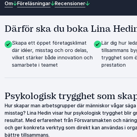
Om
Föreläsningar
Recensioner
Därför ska du boka Lina Hedi
Skapa ett öppet företagsklimat
Lär dig hur led
där idéer, misstag och oro delas,
tillsammans by
vilket stärker både innovation och
trygghet som ö
samarbete i teamet
prestation
Psykologisk trygghet som skap
Hur skapar man arbetsgrupper där människor vågar säga va
misstag? Lina Hedin visar hur psykologisk trygghet blir 
resultat. Med erfarenhet från Försvarsmakten och närin
och ger konkreta verktyg som direkt kan användas i organ
bättre tillsammans.