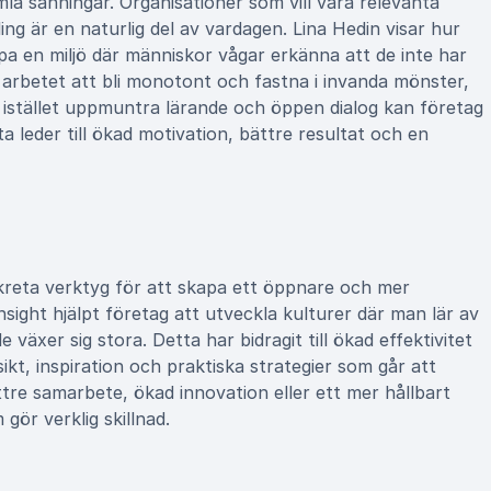
amla sanningar. Organisationer som vill vara relevanta
g är en naturlig del av vardagen. Lina Hedin visar hur
pa en miljö där människor vågar erkänna att de inte har
rar arbetet att bli monotont och fastna i invanda mönster,
t istället uppmuntra lärande och öppen dialog kan företag
 leder till ökad motivation, bättre resultat och en
nkreta verktyg för att skapa ett öppnare och mer
sight hjälpt företag att utveckla kulturer där man lär av
växer sig stora. Detta har bidragit till ökad effektivitet
kt, inspiration och praktiska strategier som går att
tre samarbete, ökad innovation eller ett mer hållbart
gör verklig skillnad.