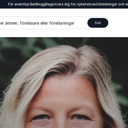
För eventbyråer
Blogg
Registrera dig för nyhetsbrev
Utbildningar och 
er ämnen, föreläsare eller föreläsningar
Sök