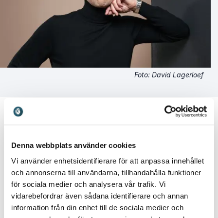
Foto: David Lagerloef
Denna webbplats använder cookies
Kundrecensioner
Vi använder enhetsidentifierare för att anpassa innehållet
och annonserna till användarna, tillhandahålla funktioner
för sociala medier och analysera vår trafik. Vi
vidarebefordrar även sådana identifierare och annan
5
av
Det blev kanonbra! Precis den inspirerande
5
information från din enhet till de sociala medier och
slutföreläsning som jag efterfrågade.