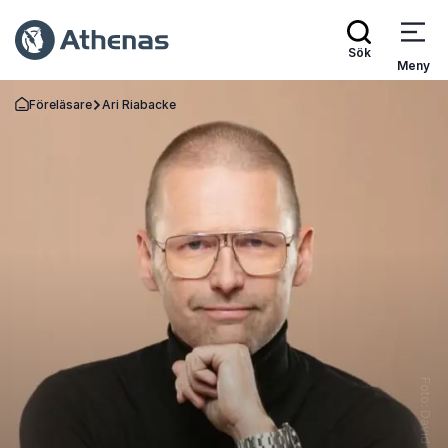
Sök
Meny
Föreläsare
Ari Riabacke
Gå tillbaka till startsidan
Foto: David Lagerloef