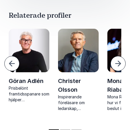
Relaterade profiler
ående
Näst
Göran Adlén
Christer
Mona
Prisbelönt
Olsson
Riaback
framtidsspanare som
Inspirerande
Mona Riaba
hjälper
föreläsare om
hur vi fatta
organisationer att
ledarskap,
beslut i osä
förstå förändring
förändring och
och hur
och agera med
framgångsrika team
organisatio
större trygghet
omvandla r