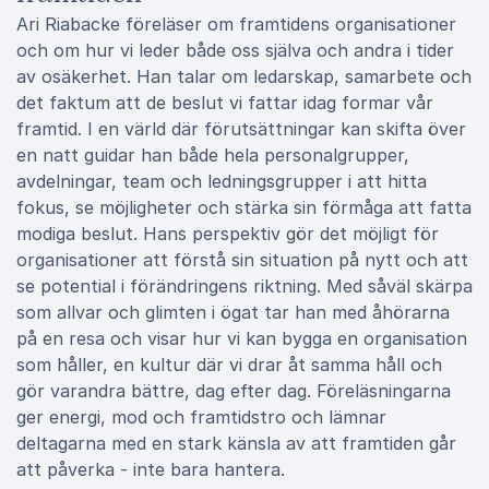
Ari Riabacke föreläser om framtidens organisationer
och om hur vi leder både oss själva och andra i tider
av osäkerhet. Han talar om ledarskap, samarbete och
det faktum att de beslut vi fattar idag formar vår
framtid. I en värld där förutsättningar kan skifta över
en natt guidar han både hela personalgrupper,
avdelningar, team och ledningsgrupper i att hitta
fokus, se möjligheter och stärka sin förmåga att fatta
modiga beslut. Hans perspektiv gör det möjligt för
organisationer att förstå sin situation på nytt och att
se potential i förändringens riktning. Med såväl skärpa
som allvar och glimten i ögat tar han med åhörarna
på en resa och visar hur vi kan bygga en organisation
som håller, en kultur där vi drar åt samma håll och
gör varandra bättre, dag efter dag. Föreläsningarna
ger energi, mod och framtidstro och lämnar
deltagarna med en stark känsla av att framtiden går
att påverka - inte bara hantera.