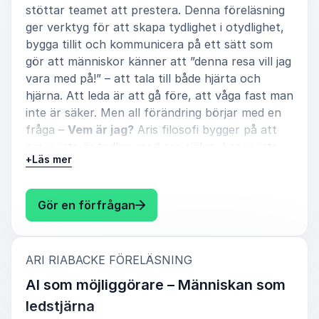
stöttar teamet att prestera. Denna föreläsning
5
av
Otroligt proffsig, fick med sig alla i gruppen och
5
lämna avtryck i organisationen om att förändring
ger verktyg för att skapa tydlighet i otydlighet,
behövs!
bygga tillit och kommunicera på ett sätt som
gör att människor känner att ”denna resa vill jag
Matilda Lundström,
vara med på!” – att tala till både hjärta och
Edeforsbygden ek förening (Bodens kommun)
Ari Riabacke
hjärna. Att leda är att gå före, att våga fast man
inte är säker. Men all förändring börjar med en
fråga –
Vem är jag?
Aris filosofi bygger på att
om vi inte är tydliga med oss själva, kan vi inte
5
av
5
Mycket väl, suverän!
+
Läs mer
vara tydliga med andra.
Linda Bårring, Rektor
För att kunna leda andra i förändring behöver vi
Ari Riabacke
: Ari Riabacke Att leda oss själv
Gör en förfrågan
först förstå våra egna värderingar, styrkor och
begränsningar. Genom att kombinera
evidensbaserad kunskap och praktiska övningar
:
får ni verktyg för att leda er själva och andra i
ARI RIABACKE FÖRELÄSNING
5
Ari och Mona är två riktiga superproffs. Lugn, säker
av
5
och trygg på scen. Fantastisk att samarbeta med.
en värld där allt snurrar allt snabbare, ni får
AI som möjliggörare – Människan som
Dagen motsvarade verkligen våra förväntningar och
nycklarna till framtidens ledarskap!
vi är supernöjda med föreläsningen och
ledstjärna
Beslutspodden live.