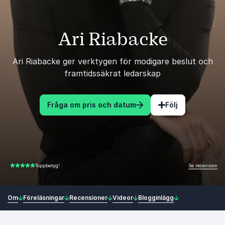
Ari Riabacke
Ari Riabacke ger verktygen för modigare beslut och
framtidssäkrat ledarskap
Fråga om pris och datum
Följ
Se recension
Toppbetyg!
4.94 av 5
Om
Föreläsningar
Recensioner
Videor
Blogginlägg