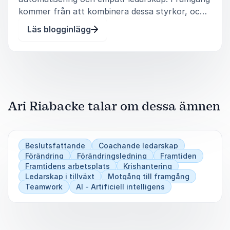
Caroline Bankler, arrangör
kommer från att kombinera dessa styrkor, och
Motivationsdagen
de som lyckas med det kommer att vara
Ari Riabacke
Läs blogginlägg
morgondagens vinnare. Många hörde av sig
efteråt, och någon efterfrågade en djupare refl
5
Det var en skälvande föreläsning som innehöll precis
av
5
allt, den bästa jag någonsin hört! Tack Ari!
Ari Riabacke talar om dessa ämnen
Johan Book
Motivationsbyrån
Ari Riabacke
Beslutsfattande
Coachande ledarskap
Förändring
Förändringsledning
Framtiden
Framtidens arbetsplats
Krishantering
Ledarskap i tillväxt
Motgång till framgång
Teamwork
AI - Artificiell intelligens