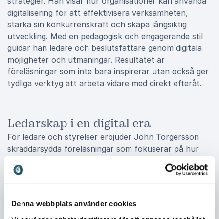
strategier. Han visar hur organisationer kan använda
digitalisering för att effektivisera verksamheten,
stärka sin konkurrenskraft och skapa långsiktig
utveckling. Med en pedagogisk och engagerande stil
guidar han ledare och beslutsfattare genom digitala
möjligheter och utmaningar. Resultatet är
föreläsningar som inte bara inspirerar utan också ger
tydliga verktyg att arbeta vidare med direkt efteråt.
Ledarskap i en digital era
För ledare och styrelser erbjuder John Torgersson
skräddarsydda föreläsningar som fokuserar på hur
man bygger och driver en framgångsrik digital
strategi. Han visar hur hela organisationen kan
engageras i förändringsarbetet och hur teknik kan
integreras på ett sätt som skapar verkligt värde. Med
Denna webbplats använder cookies
sin erfarenhet hjälper han företag att navigera i en