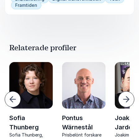
Framtiden
Relaterade profiler
ående
Näst
Sofia
Pontus
Joakim
Thunberg
Wärnestål
Jarden
Sofia Thunberg,
Prisbelönt forskare
Joakim Jar