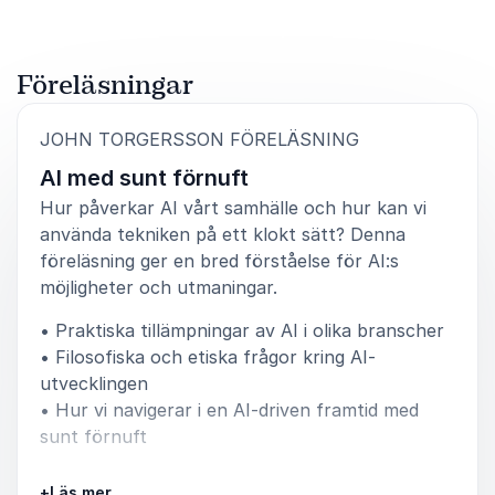
Föreläsningar
:
JOHN TORGERSSON FÖRELÄSNING
AI med sunt förnuft
Hur påverkar AI vårt samhälle och hur kan vi
använda tekniken på ett klokt sätt? Denna
föreläsning ger en bred förståelse för AI:s
möjligheter och utmaningar.
• Praktiska tillämpningar av AI i olika branscher
• Filosofiska och etiska frågor kring AI-
utvecklingen
• Hur vi navigerar i en AI-driven framtid med
sunt förnuft
AI förändrar världen i snabb takt. Genom en
+
Läs mer