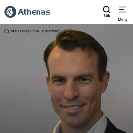
Sök
Meny
Föreläsare
John Torgersson
Gå tillbaka till startsidan