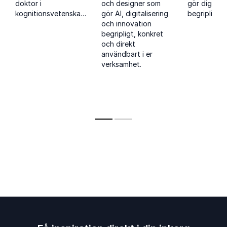
doktor i
och designer som
gör digitali
kognitionsvetenskap
gör AI, digitalisering
begriplig oc
och postdoktor vid
och innovation
hur ni omsä
Uppsala universitet,
begripligt, konkret
teknik till k
visar hur AI skapar
och direkt
affärsnytta
konkret nytta i
användbart i er
organisationer.
verksamhet.