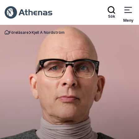
Sök
Meny
Föreläsare
Kjell A Nordström
Gå tillbaka till startsidan