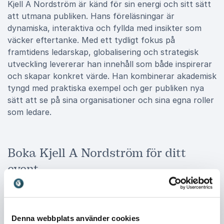
Kjell A Nordström är känd för sin energi och sitt sätt
att utmana publiken. Hans föreläsningar är
dynamiska, interaktiva och fyllda med insikter som
väcker eftertanke. Med ett tydligt fokus på
framtidens ledarskap, globalisering och strategisk
utveckling levererar han innehåll som både inspirerar
och skapar konkret värde. Han kombinerar akademisk
tyngd med praktiska exempel och ger publiken nya
sätt att se på sina organisationer och sina egna roller
som ledare.
Boka Kjell A Nordström för ditt
event
Att boka Kjell A Nordström innebär att du får en
talare som inte bara informerar utan också utmanar
och engagerar. Hans erfarenhet från arbete med
Denna webbplats använder cookies
multinationella företag, hans forskning och hans