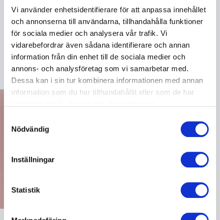
internationellt erkända författarskap gör honom till
Vi använder enhetsidentifierare för att anpassa innehållet
ett starkt val för organisationer som vill utvecklas.
och annonserna till användarna, tillhandahålla funktioner
Med en föreläsning som är både underhållande och
för sociala medier och analysera vår trafik. Vi
insiktsfull får din publik nya perspektiv på hur man
vidarebefordrar även sådana identifierare och annan
navigerar i en global och snabbt föränderlig värld.
information från din enhet till de sociala medier och
annons- och analysföretag som vi samarbetar med.
Dessa kan i sin tur kombinera informationen med annan
information som du har tillhandahållit eller som de har
samlat in när du har använt deras tjänster.
Samtyckesval
Nödvändig
Inställningar
Statistik