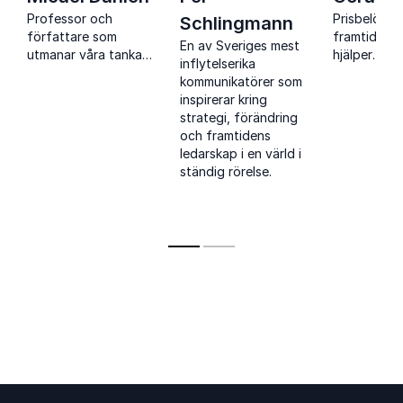
Professor och
Prisbelönt
Schlingmann
författare som
framtidssp
En av Sveriges mest
utmanar våra tankar
hjälper
inflytelserika
om framtiden, lycka
organisatio
kommunikatörer som
och konsumtion med
förstå förä
inspirerar kring
idéer som väcker
och agera 
strategi, förändring
både hjärta och
större tryg
och framtidens
hjärna.
ledarskap i en värld i
ständig rörelse.