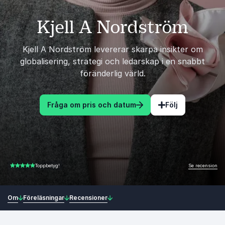
Kjell A Nordström
Kjell A Nordström levererar skarpa insikter om
globalisering, strategi och ledarskap i en snabbt
föränderlig värld.
Fråga om pris och datum
Följ
Se recension
Toppbetyg!
5.00 av 5
Om
Föreläsningar
Recensioner