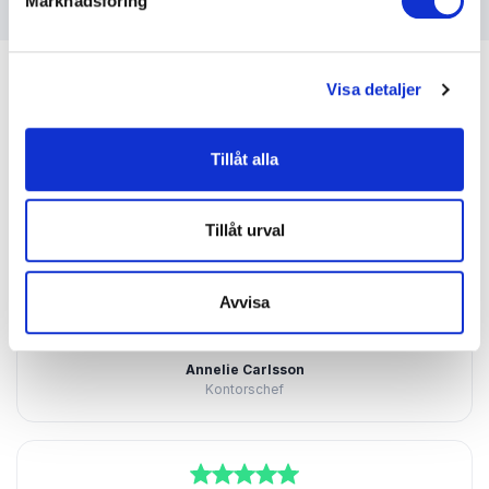
Marknadsföring
Visa detaljer
Tillåt alla
Kundrecensioner
Tillåt urval
5
av
Vi fick en väldigt stark positiv återkoppling från
5
Avvisa
deltagarna i konferensen, Kjell levererade högt över
ställd förväntan både före och under konferensen.
Annelie Carlsson
Kontorschef