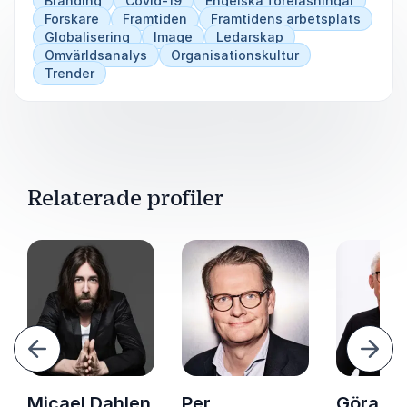
Branding
Covid-19
Engelska föreläsningar
boka eller veta mer om Kjell A Nordström.
Forskare
Framtiden
Framtidens arbetsplats
Globalisering
Image
Ledarskap
Omvärldsanalys
Organisationskultur
Trender
Relaterade profiler
ående
Näst
Micael Dahlen
Per
Göran A