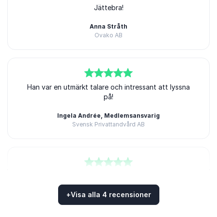
5
av
5
Jättebra!
Anna Stråth
Ovako AB
5
av
Han var en utmärkt talare och intressant att lyssna
5
på!
Ingela Andrée, Medlemsansvarig
Svensk Privattandvård AB
5
Kjell var mycket enkel att arbeta med både inför och
av
5
under produktionen, gav en mersmak.
+
Visa alla 4 recensioner
Mats Widelund, Head of Dealer Development
Betygsatt
5.00
/5 baserat på
4
Kundrecensioner
Volkswagen Finans AB