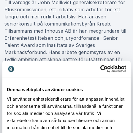
Till vardags är John Mellkvist generalsekreterare för
Pluskommissionen, ett initiativ som arbetar för ett
längre och mer rörligt arbetsliv. Han är även
seniorkonsult på kommunikationsbyrån Kreab.
Tillsammans med Inhouse AB är han medgrundare till
Erfarenhetsstiftelsen och juryordförande i Senior
Talent Award som instiftats av Sveriges
Marknadsförbund. Hans arbete genomsyras av en
tydlig ambition att skapa bättre förutsättningar för
att fler ska kunna bidra under längre och friskare liv,
vilket i sin tur leder till både samhällsvinster och
positiva hälsoeffekter.
Denna webbplats använder cookies
Vi använder enhetsidentifierare för att anpassa innehållet
Föreläsningen Den nya åldern
och annonserna till användarna, tillhandahålla funktioner
John Mellkvists mest uppmärksammade föreläsning
för sociala medier och analysera vår trafik. Vi
Den nya åldern ger ett brett och insiktsfullt
vidarebefordrar även sådana identifierare och annan
perspektiv på hur vi ser på ålder idag. Här kombineras
information från din enhet till de sociala medier och