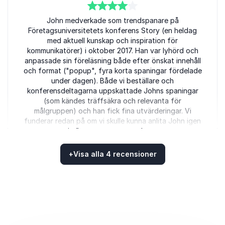
4
av
5
John medverkade som trendspanare på
Företagsuniversitetets konferens Story (en heldag
med aktuell kunskap och inspiration för
kommunikatörer) i oktober 2017. Han var lyhörd och
anpassade sin föreläsning både efter önskat innehåll
och format ("popup", fyra korta spaningar fördelade
under dagen). Både vi beställare och
konferensdeltagarna uppskattade Johns spaningar
(som kändes träffsäkra och relevanta för
målgruppen) och han fick fina utvärderingar. Vi
funderar redan på om vi skulle kunna anlita John igen
i något annat sammanhang
Marlene Berglund, utvecklingschef
+
Visa alla 4 recensioner
Företagsuniversitetet
Betygsatt
4.50
/5 baserat på
4
Kundrecensioner
4
John is the type of person you want to talk to when
av
5
times are hard: he always has a suggestion for