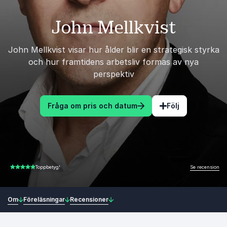
John Mellkvist
John Mellkvist visar hur ålder blir en strategisk styrka
och hur framtidens arbetsliv formas av nya
perspektiv
Fråga om pris och datum
Följ
Se recension
Toppbetyg!
4.50 av 5
Om
Föreläsningar
Recensioner