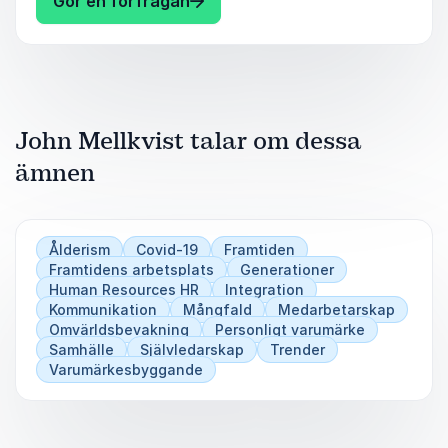
Gör en förfrågan
John Mellkvist håller skräddarsydda föredrag
efter kundens behov och önskemål. Han håller
föredrag på både svenska och engelska.
Kontakta oss för att veta mer om John eller
boka en föreläsning.
John Mellkvist talar om dessa
ämnen
Ålderism
Covid-19
Framtiden
Framtidens arbetsplats
Generationer
Human Resources HR
Integration
Kommunikation
Mångfald
Medarbetarskap
Omvärldsbevakning
Personligt varumärke
Samhälle
Självledarskap
Trender
Varumärkesbyggande