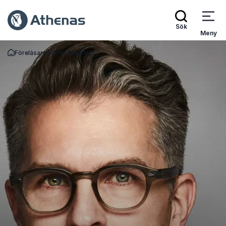
Sök
Meny
Föreläsare
John Mellkvist
Gå tillbaka till startsidan