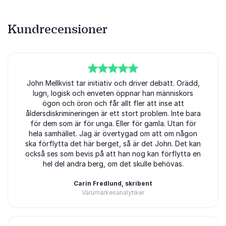
Kundrecensioner
5
John Mellkvist tar initiativ och driver debatt. Orädd,
av
5
lugn, logisk och enveten öppnar han människors
ögon och öron och får allt fler att inse att
åldersdiskrimineringen är ett stort problem. Inte bara
för dem som är för unga. Eller för gamla. Utan för
hela samhället. Jag är övertygad om att om någon
ska förflytta det här berget, så är det John. Det kan
också ses som bevis på att han nog kan förflytta en
hel del andra berg, om det skulle behövas.
Carin Fredlund, skribent
Varumärkesanalytiker