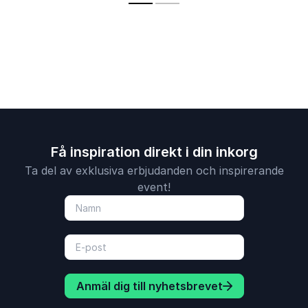
energifyllda
värderingss
föreläsningar.
ledarskap.
Få inspiration direkt i din inkorg
Ta del av exklusiva erbjudanden och inspirerande
event!
Anmäl dig till nyhetsbrevet