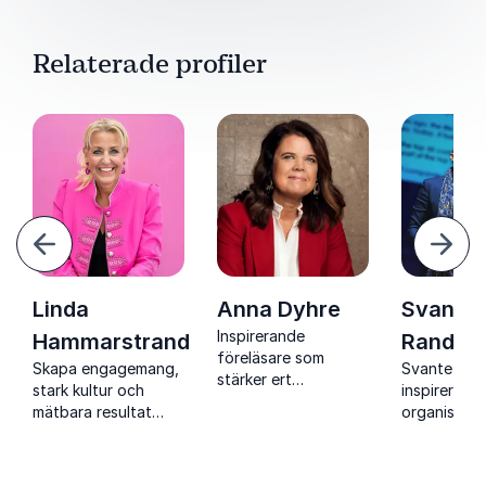
Relaterade profiler
ående
Näst
Linda
Anna Dyhre
Svante
Inspirerande
Hammarstrand
Randler
föreläsare som
Skapa engagemang,
Svante Ran
stärker ert
stark kultur och
inspirerar
arbetsgivarvarumärke
mätbara resultat
organisatio
med Linda
attrahera, 
Hammarstrands
och behålla
inspirerande och
medarbeta