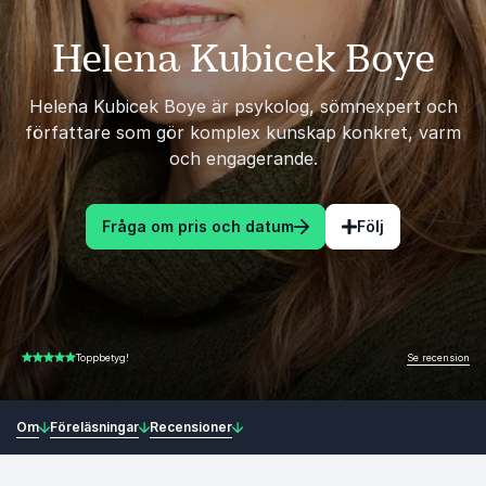
Helena Kubicek Boye
Helena Kubicek Boye är psykolog, sömnexpert och
författare som gör komplex kunskap konkret, varm
och engagerande.
Fråga om pris och datum
Följ
Se recension
Toppbetyg!
5.00 av 5
Om
Föreläsningar
Recensioner