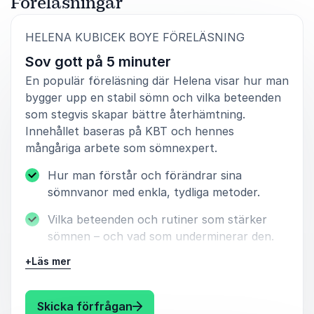
Föreläsningar
:
HELENA KUBICEK BOYE FÖRELÄSNING
Sov gott på 5 minuter
En populär föreläsning där Helena visar hur man
bygger upp en stabil sömn och vilka beteenden
som stegvis skapar bättre återhämtning.
Innehållet baseras på KBT och hennes
mångåriga arbete som sömnexpert.
Hur man förstår och förändrar sina
sömnvanor med enkla, tydliga metoder.
Vilka beteenden och rutiner som stärker
sömnen – och vad som underminerar den.
+
Läs mer
Erfarenheter från 20 år som sömnexpert
och insikter från boken
Konsten att sova
samt arbetet med SOMNA.
: Helena Kubicek Boye Sov gott 
Skicka förfrågan