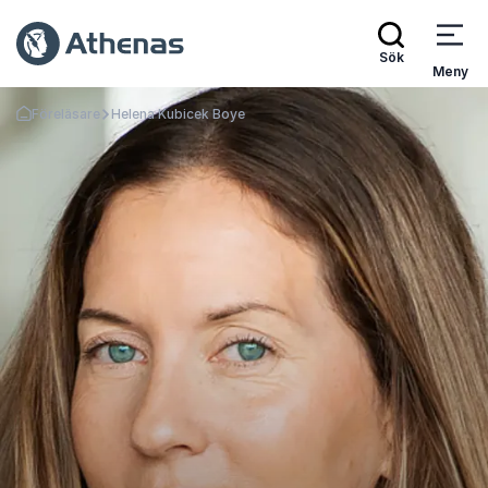
Sök
Meny
Föreläsare
Helena Kubicek Boye
Gå tillbaka till startsidan