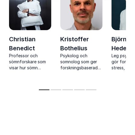
Christian
Kristoffer
Björn
Benedict
Bothelius
Hedens
Professor och
Psykolog och
Leg psykol
sömnforskare som
somnolog som ger
gör forskn
visar hur sömn
forskningsbaserade
stress, söm
påverkar prestation,
verktyg för bättre
relationer k
hälsa,
sömn, hälsa och
och engage
beslutsfattande och
prestation.
kreativitet i vardag
och arbetsliv.