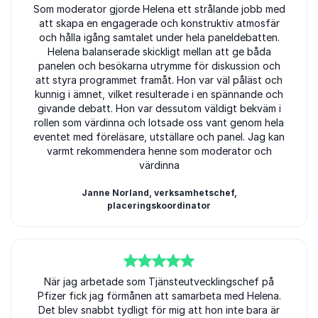
5
Som moderator gjorde Helena ett strålande jobb med
av
5
att skapa en engagerade och konstruktiv atmosfär
och hålla igång samtalet under hela paneldebatten.
Helena balanserade skickligt mellan att ge båda
panelen och besökarna utrymme för diskussion och
att styra programmet framåt. Hon var väl påläst och
kunnig i ämnet, vilket resulterade i en spännande och
givande debatt. Hon var dessutom väldigt bekväm i
rollen som värdinna och lotsade oss vant genom hela
eventet med föreläsare, utställare och panel. Jag kan
varmt rekommendera henne som moderator och
värdinna
Janne Norland, verksamhetschef,
placeringskoordinator
5
av
När jag arbetade som Tjänsteutvecklingschef på
5
Pfizer fick jag förmånen att samarbeta med Helena.
Det blev snabbt tydligt för mig att hon inte bara är