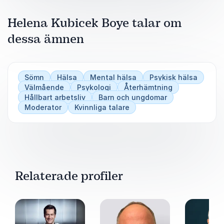
komplexa eller känsliga.
Helena Kubicek Boye talar om
En trygg värd för program, paneler och samtal
dessa ämnen
där tydlighet, värme och professionalism
behövs.
Sömn
Hälsa
Mental hälsa
Psykisk hälsa
Välmående
Psykologi
Återhämtning
Hållbart arbetsliv
Barn och ungdomar
Moderator
Kvinnliga talare
Relaterade profiler