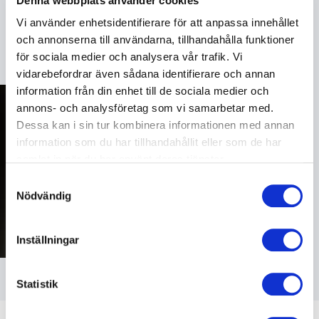
Denna webbplats använder cookies
Vi använder enhetsidentifierare för att anpassa innehållet
+
Läs mer
En röst som gör skillnad
och annonserna till användarna, tillhandahålla funktioner
för sociala medier och analysera vår trafik. Vi
Helena fortsätter att vara en eftertraktad föreläsare
vidarebefordrar även sådana identifierare och annan
för organisationer som vill stärka sina medarbetares
information från din enhet till de sociala medier och
välmående, fördjupa kunskapen om sömn och
annons- och analysföretag som vi samarbetar med.
psykologi eller bättre förstå mänskliga beteenden.
Dessa kan i sin tur kombinera informationen med annan
Hennes mix av vetenskap, värme och konkreta råd
information som du har tillhandahållit eller som de har
gör att hennes föreläsningar lämnar ett varaktigt
samlat in när du har använt deras tjänster.
avtryck – oavsett sammanhang.
Samtyckesval
Nödvändig
Inställningar
Statistik