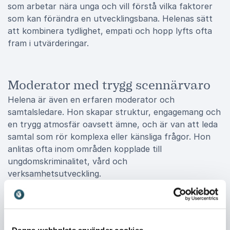
som arbetar nära unga och vill förstå vilka faktorer
som kan förändra en utvecklingsbana. Helenas sätt
att kombinera tydlighet, empati och hopp lyfts ofta
fram i utvärderingar.
Moderator med trygg scennärvaro
Helena är även en erfaren moderator och
samtalsledare. Hon skapar struktur, engagemang och
en trygg atmosfär oavsett ämne, och är van att leda
samtal som rör komplexa eller känsliga frågor. Hon
anlitas ofta inom områden kopplade till
ungdomskriminalitet, vård och
verksamhetsutveckling.
Arrangörer beskriver henne som påläst, lyhörd och
skicklig på att ge utrymme åt olika perspektiv
samtidigt som hon driver programmet framåt.