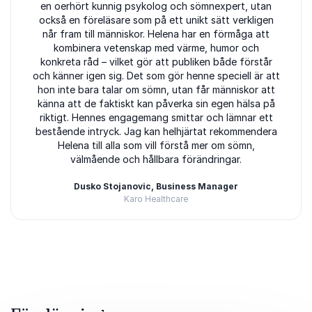
en oerhört kunnig psykolog och sömnexpert, utan
också en föreläsare som på ett unikt sätt verkligen
når fram till människor. Helena har en förmåga att
kombinera vetenskap med värme, humor och
konkreta råd – vilket gör att publiken både förstår
och känner igen sig. Det som gör henne speciell är att
hon inte bara talar om sömn, utan får människor att
känna att de faktiskt kan påverka sin egen hälsa på
riktigt. Hennes engagemang smittar och lämnar ett
bestående intryck. Jag kan helhjärtat rekommendera
Helena till alla som vill förstå mer om sömn,
välmående och hållbara förändringar.
Dusko Stojanovic, Business Manager
Karo Healthcare
Betygsatt
5.00
/5 baserat på
3
Kundrecensioner