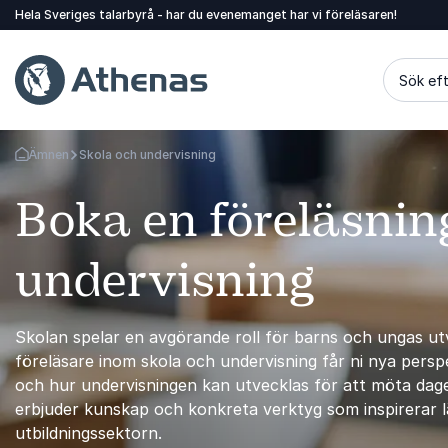
Hela Sveriges talarbyrå - har du evenemanget har vi föreläsaren!
Sök eft
Ämnen
Skola och undervisning
Gå tillbaka till startsidan
Boka en föreläsnin
undervisning
Skolan spelar en avgörande roll för barns och ungas ut
föreläsare inom skola och undervisning får ni nya perspe
och hur undervisningen kan utvecklas för att möta da
erbjuder kunskap och konkreta verktyg som inspirerar l
utbildningssektorn.