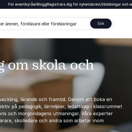
För eventbyråer
Blogg
Registrera dig för nyhetsbrev
Utbildningar och 
er ämnen, föreläsare eller föreläsningar
Sök
g om skola och
veckling, lärande och framtid. Genom att boka en
ktiv på pedagogik, lärmiljöer, ledarskap i klassrummet
gens och morgondagens utmaningar. Våra experter
ärare, skolledare och andra som arbetar inom