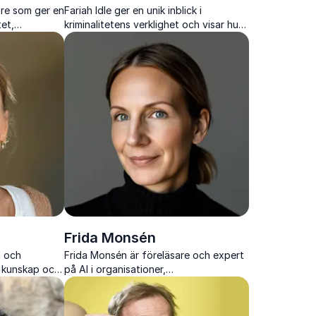
are som ger en
Fariah Idle ger en unik inblick i
tet,
kriminalitetens verklighet och visar hur
 hur
tillit, förståelse och rätt verktyg kan
rebyggande
förändra liv.
Frida Monsén
a och
Frida Monsén är föreläsare och expert
 kunskap och
på AI i organisationer,
ngdomar och
förändringsarbete och
 och mående
kompetensförsörjning i ett arbetsliv
som förändras snabbt.