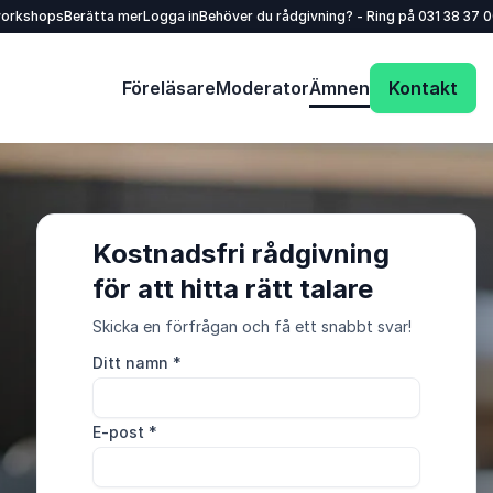
workshops
Berätta mer
Logga in
Behöver du rådgivning? - Ring på
031 38 37 
Föreläsare
Moderator
Ämnen
Kontakt
Kostnadsfri rådgivning
för att hitta rätt talare
Skicka en förfrågan och få ett snabbt svar!
Ditt namn
*
E-post
*