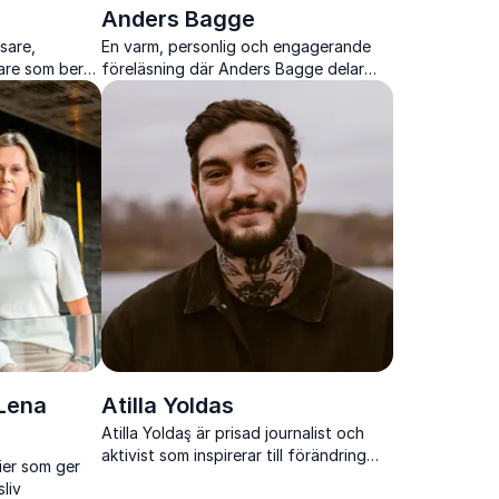
Anders Bagge
sare,
En varm, personlig och engagerande
are som berör
föreläsning där Anders Bagge delar
v på
livsresan bakom musiken, motgångarna
 inkludering
och drivkraften framåt.
 Lena
Atilla Yoldas
Atilla Yoldaş är prisad journalist och
aktivist som inspirerar till förändring
ier som ger
inom jämställdhet, antirasism och
liv