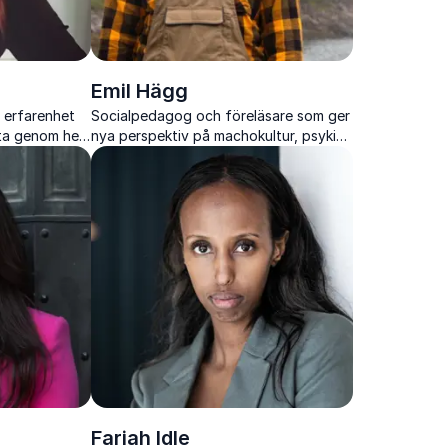
Emil Hägg
 erfarenhet
Socialpedagog och föreläsare som ger
tta genom hela
nya perspektiv på machokultur, psykisk
ohälsa och hur organisationer kan
skapa en sundare kultur
Fariah Idle