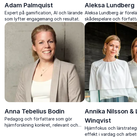
Adam Palmquist
Aleksa Lundberg
Expert på gamification, AI och lärande
Aleksa Lundberg är förelä
som lyfter engagemang och resultat.
skådespelare och författ
med personliga perspekti
könsnormer, identitet och
Anna Tebelius Bodin
Annika Nilsson &
Pedagog och författare som gör
Winqvist
hjärnforskning konkret, relevant och
Hjärnfokus och lärstrateg
direkt användbar
effekt i vardag och arbets