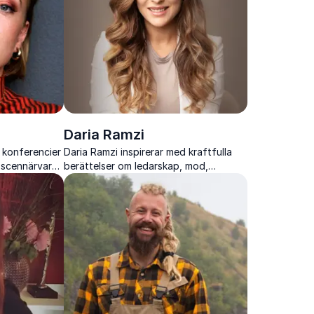
Daria Ramzi
, konferencier
Daria Ramzi inspirerar med kraftfulla
 scennärvaro
berättelser om ledarskap, mod,
engagera
identitet och vägen från utanförskap
ning.
till inflytande.