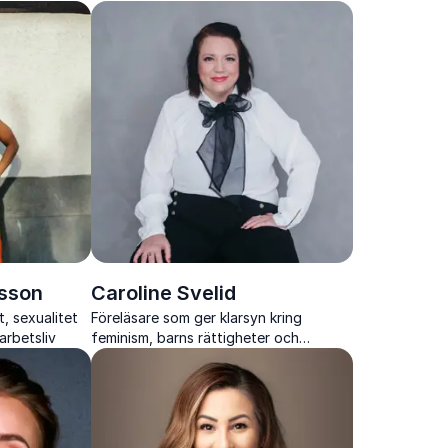
psykisk hälsa.
lsson
Caroline Svelid
, sexualitet
Föreläsare som ger klarsyn kring
arbetsliv
feminism, barns rättigheter och
jämställdhet