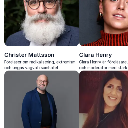
Christer Mattsson
Clara Henry
Föreläser om radikalisering, extremism
Clara Henry är föreläsare
och ungas vägval i samhället
och moderator med stark
och en unik förmåga att 
genom humor och igenkän