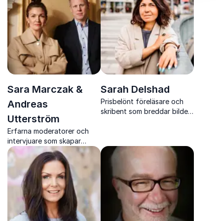
tänkande i en digital tid.
mod att bryta tystnaden
och stärka självkänslan.
Sara Marczak &
Sarah Delshad
Prisbelönt föreläsare och
Andreas
skribent som breddar bilden
Utterström
av muslimska kvinnor i
Erfarna moderatorer och
Sverige.
intervjuare som skapar
engagerande samtal,
trygghet och energi på
scenen