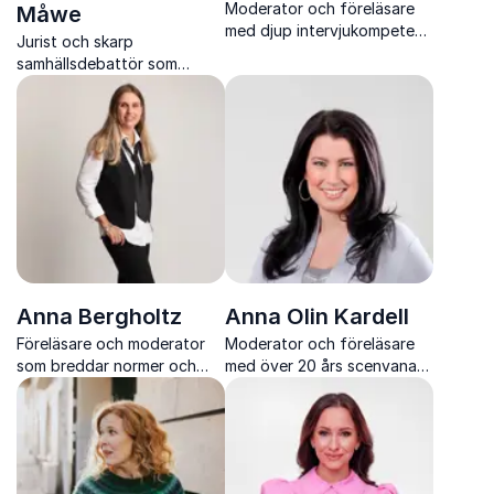
Moderator och föreläsare
Måwe
med djup intervjukompetens
Jurist och skarp
och lång erfarenhet från tv,
samhällsdebattör som
radio och stora liveevent.
skapar klarhet i komplexa
värderings och
intressekonflikter.
Anna Bergholtz
Anna Olin Kardell
Föreläsare och moderator
Moderator och föreläsare
som breddar normer och
med över 20 års scenvana
skapar verklig inkludering
och stark närvaro