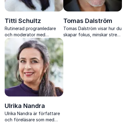
Titti Schultz
Tomas Dalström
Rutinerad programledare
Tomas Dalström visar hur du
och moderator med
skapar fokus, minskar stress
journalistisk skärpa, varm
och använder hjärnans
humor och lång erfarenhet
kapacitet fullt ut med hjälp
av radio, tv och scen.
av kognitiv ergonomi.
Ulrika Nandra
Ulrika Nandra är författare
och föreläsare som med
värme och skärpa belyser
anhörigskap, makt, rasism
och inkludering.