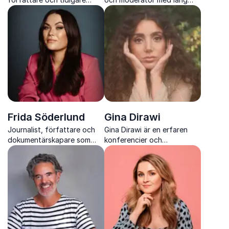
global klimatkorrespondent
erfarenhet av att leda
på SVT som föreläser om
samtal som känns på riktigt.
klimatkrisen, geopolitik och
demokratins framtid
Frida Söderlund
Gina Dirawi
Journalist, författare och
Gina Dirawi är en erfaren
dokumentärskapare som
konferencier och
föreläser om unga kvinnors
programledare som
villkor, sociala medier och
kombinerar skarp humor
hur organisationer kan
med trygg professionalitet
skapa en mer inkluderande
på scen
kultur