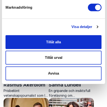
Marknadsföring
Parisa Amiri
Per Brinkemo
Parisa Amiri ger skarpa,
En aktuell och
Visa detaljer
underhållande och
tankeväckande föreläsning
insiktsfulla perspektiv på
om klansamhällen,
samtid, genus, populärkultur
integration och mötet
Tillåt alla
och digitalisering.
mellan klan och stat.
Tillåt urval
Avvisa
Rasmus Åkerblom
Sanna Lundell
Prisbelönt
En gripande och insiktsfull
vetenskapsjournalist som lär
föreläsning om
dig bli svårare att lura och
medberoende, relationer
stärker ditt kritiska
och psykisk ohälsa som ger