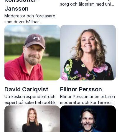
sorg och ålderism med unik
Jansson
erfarenhet från SVT
Moderator och föreläsare
som driver hållbar
omställning framåt
David Carlqvist
Ellinor Persson
Utrikeskorrespondent och
Ellinor Persson är en erfaren
expert på säkerhetspolitik
moderator och konferencier
som ger er nya perspektiv
som med trygghet,
på världens maktspel
nyfikenhet och
professionalism leder event,
debatter och samtal