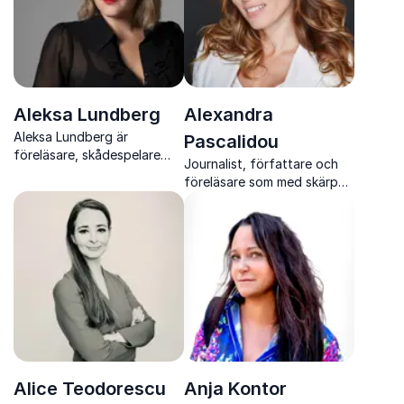
Aleksa Lundberg
Alexandra
Aleksa Lundberg är
Pascalidou
föreläsare, skådespelare
Journalist, författare och
och författare som berör
föreläsare som med skärpa,
med personliga perspektiv
värme och erfarenhet
på könsnormer, identitet
engagerar publiken i
och inkludering
samhällsfrågor som berör.
Alice Teodorescu
Anja Kontor