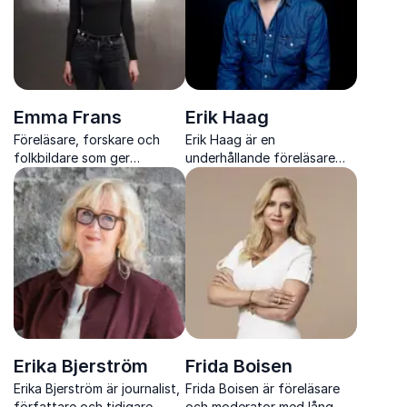
Emma Frans
Erik Haag
Föreläsare, forskare och
Erik Haag är en
folkbildare som ger
underhållande föreläsare
konkreta verktyg för kritiskt
och rutinerad moderator
tänkande i en AI driven
som kombinerar humor,
vardag.
journalistisk nyfikenhet och
bred allmänbildning på scen
Erika Bjerström
Frida Boisen
Erika Bjerström är journalist,
Frida Boisen är föreläsare
författare och tidigare
och moderator med lång