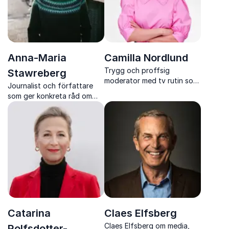
Anna-Maria
Camilla Nordlund
Trygg och proffsig
Stawreberg
moderator med tv rutin som
Journalist och författare
leder samtal framåt och får
som ger konkreta råd om
varje event att flyta
prepping och krisberedskap
Catarina
Claes Elfsberg
Claes Elfsberg om media,
Rolfsdotter-