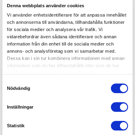
Lottie Knutson ger konkreta
Med 17 år på BBC och stor
Denna webbplats använder cookies
verktyg för att leda och
erfarenhet från
kommunicera i kris, baserat
internationella scener
Vi använder enhetsidentifierare för att anpassa innehållet
på egna erfarenheter från
skapar Maddy Savage
och annonserna till användarna, tillhandahålla funktioner
några av vår tids största
dynamiska samtal som
för sociala medier och analysera vår trafik. Vi
händelser.
engagerar, utmanar och
vidarebefordrar även sådana identifierare och annan
inspirerar varje publik.
information från din enhet till de sociala medier och
annons- och analysföretag som vi samarbetar med.
Dessa kan i sin tur kombinera informationen med annan
information som du har tillhandahållit eller som de har
samlat in när du har använt deras tjänster.
Mats Lewan
Niklas Kämpargård
Samtyckesval
Mats Lewan gör framtiden
Niklas Kämpargård ger
Nödvändig
begriplig. En inspirerande
konkreta verktyg för att
föreläsare om teknik,
stärka krisberedskap i
innovation och människans
organisationer, företag och
Inställningar
roll i en snabbt föränderlig
samhälle genom praktiska
värld.
exempel och tydliga
strategier.
Statistik