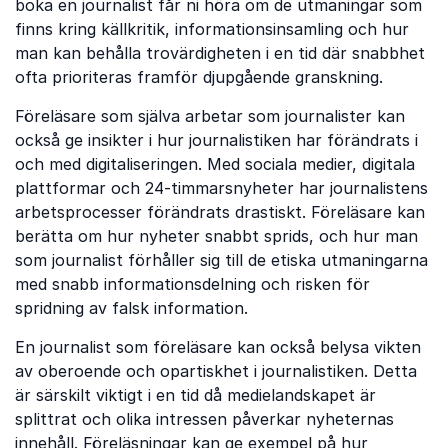
boka en journalist får ni höra om de utmaningar som
finns kring källkritik, informationsinsamling och hur
man kan behålla trovärdigheten i en tid där snabbhet
ofta prioriteras framför djupgående granskning.
Föreläsare som själva arbetar som journalister kan
också ge insikter i hur journalistiken har förändrats i
och med digitaliseringen. Med sociala medier, digitala
plattformar och 24-timmarsnyheter har journalistens
arbetsprocesser förändrats drastiskt. Föreläsare kan
berätta om hur nyheter snabbt sprids, och hur man
som journalist förhåller sig till de etiska utmaningarna
med snabb informationsdelning och risken för
spridning av falsk information.
En journalist som föreläsare kan också belysa vikten
av oberoende och opartiskhet i journalistiken. Detta
är särskilt viktigt i en tid då medielandskapet är
splittrat och olika intressen påverkar nyheternas
innehåll. Föreläsningar kan ge exempel på hur