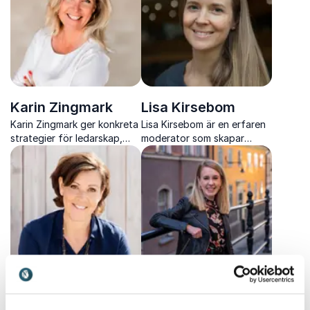
Karin Zingmark
Lisa Kirsebom
Karin Zingmark ger konkreta
Lisa Kirsebom är en erfaren
strategier för ledarskap,
moderator som skapar
kommunikation och starka
struktur, engagemang och
team i en digital och hybrid
levande samtal genom
arbetsvardag.
skarpa frågor och trygg
närvaro.
Lottie Knutson
Maddy Savage