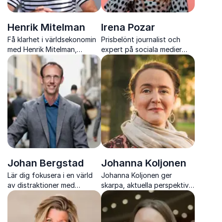
Henrik Mitelman
Irena Pozar
Få klarhet i världsekonomin
Prisbelönt journalist och
med Henrik Mitelman,
expert på sociala medier
prisbelönt analytiker och
som ger skarpa insikter om
efterfrågad föreläsare med
unga målgrupper och det
skarp omvärldsinsikt
digitala landskapet
Johan Bergstad
Johanna Koljonen
Lär dig fokusera i en värld
Johanna Koljonen ger
av distraktioner med
skarpa, aktuella perspektiv
psykologen och författaren
på kultur, jämställdhet och
Johan Bergstad
samhälle som engagerar och
berör