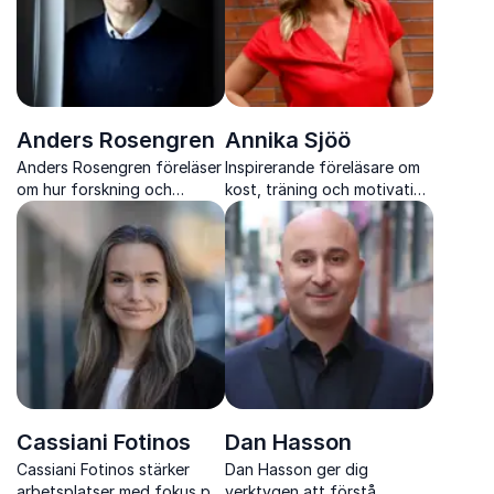
Anders Rosengren
Annika Sjöö
Anders Rosengren föreläser
Inspirerande föreläsare om
om hur forskning och
kost, träning och motivation
existens samverkar i
från Let’s dance
vardagens val. Inspirerande,
konkret och hållbart på
djupet.
Cassiani Fotinos
Dan Hasson
Cassiani Fotinos stärker
Dan Hasson ger dig
arbetsplatser med fokus på
verktygen att förstå,