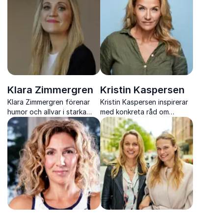
effektivitet och starkare
och arbetsglädje.
arbetsglädje
Klara Zimmergren
Kristin Kaspersen
Klara Zimmergren förenar
Kristin Kaspersen inspirerar
humor och allvar i starka
med konkreta råd om
berättelser om livet,
stresshantering, hälsa och
relationer och längtan.
balans för en mer hållbar
och välmående vardag.