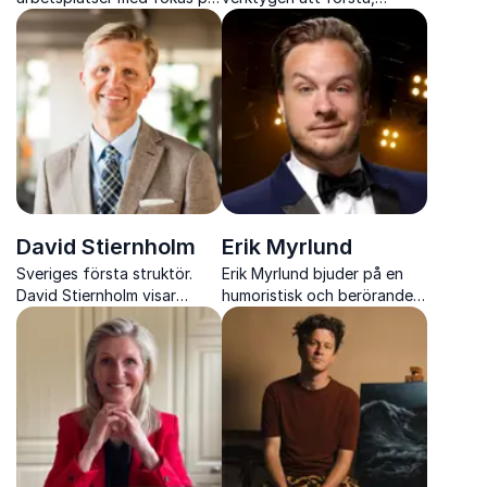
work life wellbeing och
hantera och använda stress
hållbar balans
på rätt sätt
David Stiernholm
Erik Myrlund
Sveriges första struktör.
Erik Myrlund bjuder på en
David Stiernholm visar
humoristisk och berörande
sambandet mellan struktur
föreställning om livskriser,
och en lyckad arbetsplats.
psykisk ohälsa och att hitta
sig själv mitt i kaoset.