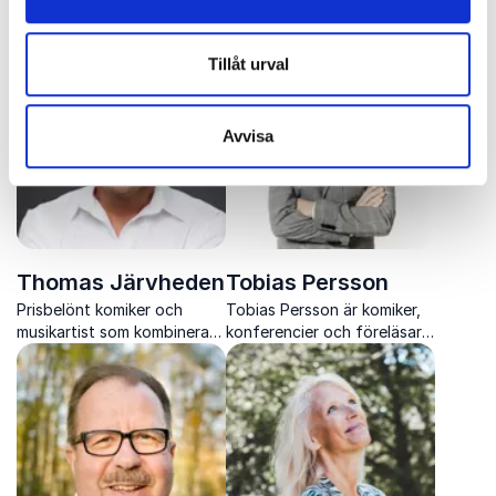
Sofia Taylor Ståhl & Tareq
kombinerar forskning
Taylor föreläser om balans,
personliga insikter och
välmående och livsval med
konkreta strategier för
Tillåt urval
värme, igenkänning och
hållbar prestation.
konkreta verktyg för
vardagen.
Avvisa
Thomas Järvheden
Tobias Persson
Prisbelönt komiker och
Tobias Persson är komiker,
musikartist som kombinerar
konferencier och föreläsare
skarp standup med
som kombinerar humor,
träffsäkra låtar och
skärpa och närvaro för att
levererar underhållning som
skapa skratt, insikt och
engagerar hela publiken.
energi.