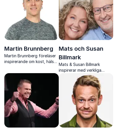
potential.
Martin Brunnberg
Mats och Susan
Martin Brunnberg föreläser
Billmark
inspirerande om kost, hälsa
Mats & Susan Billmark
och prestation och ger
inspirerar med verkliga
konkreta insikter som hjälper
berättelser och konkreta
människor att må bättre.
verktyg för att hantera
stress, oro och skapa ett
lugnare och mer harmoniskt
liv.