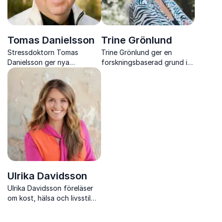
Tomas Danielsson
Trine Grönlund
Stressdoktorn Tomas
Trine Grönlund ger en
Danielsson ger nya
forskningsbaserad grund i
perspektiv på stress, fokus
mental hållbarhet som
och balans i en uppkopplad
stärker fokus, återhämtning
vardag.
och prestation i
arbetsvardagen.
Ulrika Davidsson
Ulrika Davidsson föreläser
om kost, hälsa och livsstil
med fokus på matglädje,
hållbara vanor och praktiska