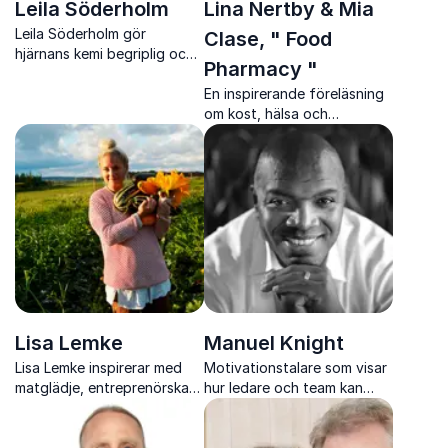
Leila Söderholm
Lina Nertby & Mia
Leila Söderholm gör
Clase, " Food
hjärnans kemi begriplig och
Pharmacy "
stärker hälsa, arbetsglädje
och hållbar prestation.
En inspirerande föreläsning
om kost, hälsa och
forskning med Food
Pharmacy-duon Lina Nertby
och Mia Clase.
Lisa Lemke
Manuel Knight
Lisa Lemke inspirerar med
Motivationstalare som visar
matglädje, entreprenörskap
hur ledare och team kan
och modet att skapa ett liv i
prestera under press och
balans, från prästgård till
skapa en kultur där
tv-ruta.
människor når sin fulla