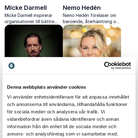
Micke Darmell
Nemo Hedén
Micke Darmell inspirerar
Nemo Hedén föreläser om
organisationer till bättre
beroende, återhämtning och
möten, starkare team och
mental hälsa med både
högre närvaro genom
personlig erfarenhet och
konkreta verktyg inom
vetenskaplig kunskap.
möteskultur och
kommunikation.
Denna webbplats använder cookies
Nisse Hallberg
Pernilla Sjöholm
Vi använder enhetsidentifierare för att anpassa innehållet
Nisse Hallberg bjuder på
Pernilla Sjöholm inspirerar
och annonserna till användarna, tillhandahålla funktioner
personlig standup, skarp
med sin gripande berättelse
för sociala medier och analysera vår trafik. Vi
humor och berättelser som
om bedrägeri, skam, mod
får publiken att både
och styrkan i att resa sig
vidarebefordrar även sådana identifierare och annan
skratta och känna igen sig
och ta tillbaka makten över
information från din enhet till de sociala medier och
sitt liv.
annons- och analysföretag som vi samarbetar med.