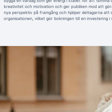
bygga en vardag som ger energi i stället för att tömma
kreativitet och motivation och ger publiken mod att gör
nya perspektiv på framgång och hjälper deltagarna att 
organisationen, vilket gör bokningen till en investering 