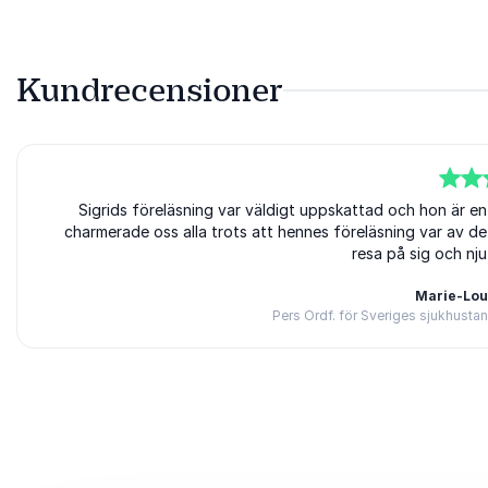
Kundrecensioner
5
av
Sigrids föreläsning var väldigt uppskattad och hon är en 
5
charmerade oss alla trots att hennes föreläsning var av de
resa på sig och nju
Marie-Lou
Pers Ordf. för Sveriges sjukhusta
Betygsatt
5.00
/5 baserat på
1
Kundrecensioner