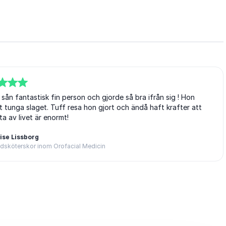
sån fantastisk fin person och gjorde så bra ifrån sig ! Hon
t tunga slaget. Tuff resa hon gjort och ändå haft krafter att
ta av livet är enormt!
ise Lissborg
ndsköterskor inom Orofacial Medicin