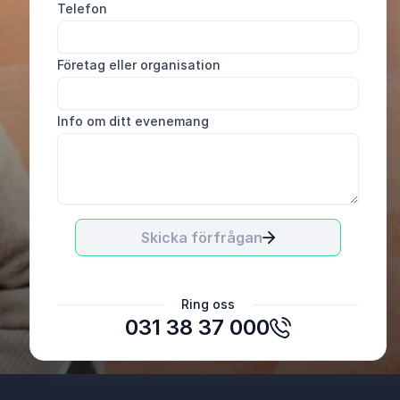
Telefon
Företag eller organisation
Info om ditt evenemang
Skicka förfrågan
Marie-Louise Lissborg
Ring oss
Pers Ordf. för Sveriges sjukhustandsköterskor
031 38 37 000
inom Orofacial Medicin