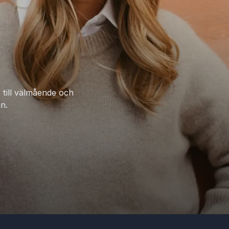
 till välmående och
n.