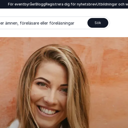
För eventbyråer
Blogg
Registrera dig för nyhetsbrev
Utbildningar och 
er ämnen, föreläsare eller föreläsningar
Sök