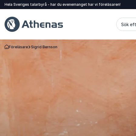
Hela Sveriges talarbyrå - har du evenemanget har vi föreläsaren!
Sök eft
Föreläsare
Sigrid Bernson
Gå tillbaka till startsidan