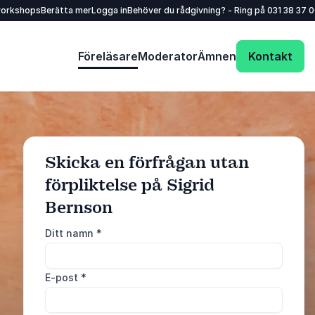
workshops
Berätta mer
Logga in
Behöver du rådgivning? - Ring på
031 38 37 
Föreläsare
Moderator
Ämnen
Kontakt
Skicka en förfrågan utan
förpliktelse på Sigrid
: @Model.ProfileFu
Skicka förfrågan
Bernson
Ditt namn
*
Ring oss
031 38 37 000
E-post
*