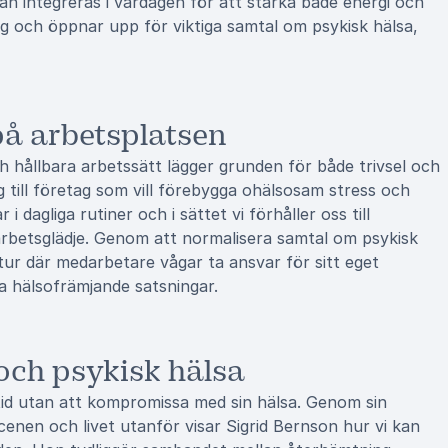
kan integreras i vardagen för att stärka både energi och
g och öppnar upp för viktiga samtal om psykisk hälsa,
å arbetsplatsen
 hållbara arbetssätt lägger grunden för både trivsel och
ig till företag som vill förebygga ohälsosam stress och
 dagliga rutiner och i sättet vi förhåller oss till
 arbetsglädje. Genom att normalisera samtal om psykisk
tur där medarbetare vågar ta ansvar för sitt eget
la hälsofrämjande satsningar.
 och psykisk hälsa
tid utan att kompromissa med sin hälsa. Genom sin
cenen och livet utanför visar Sigrid Bernson hur vi kan