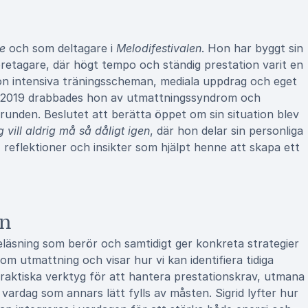
e
och som deltagare i
Melodifestivalen
. Hon har byggt sin
öretagare, där högt tempo och ständig prestation varit en
hon intensiva träningsscheman, mediala uppdrag och eget
r 2019 drabbades hon av utmattningssyndrom och
runden. Beslutet att berätta öppet om sin situation blev
 vill aldrig må så dåligt igen
, där hon delar sin personliga
, reflektioner och insikter som hjälpt henne att skapa ett
on
reläsning som berör och samtidigt ger konkreta strategier
om utmattning och visar hur vi kan identifiera tidiga
 praktiska verktyg för att hantera prestationskrav, utmana
vardag som annars lätt fylls av måsten. Sigrid lyfter hur