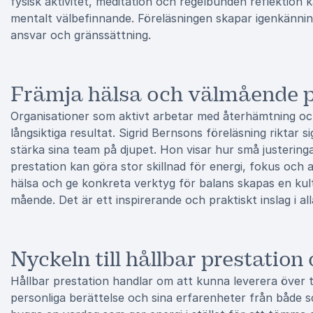
fysisk aktivitet, meditation och regelbunden reflektion 
mentalt välbefinnande. Föreläsningen skapar igenkännin
ansvar och gränssättning.
Främja hälsa och välmående p
Organisationer som aktivt arbetar med återhämtning och
långsiktiga resultat. Sigrid Bernsons föreläsning riktar s
stärka sina team på djupet. Hon visar hur små justeringar i
prestation kan göra stor skillnad för energi, fokus och
hälsa och ge konkreta verktyg för balans skapas en kul
mående. Det är ett inspirerande och praktiskt inslag i al
Nyckeln till hållbar prestation
Hållbar prestation handlar om att kunna leverera över 
personliga berättelse och sina erfarenheter från både s