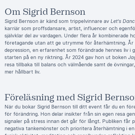
Om Sigrid Bernson
Sigrid Bernson är känd som trippelvinnare av
Let’s Danc
karriär som proffsdansare, artist, influencer och egenf
självklar del av vardagen. Under flera år kombinerade 
företagande utan att ge utrymme för återhämtning. Å
depression, en erfarenhet som förändrade hennes liv i g
starten på en ny riktning. År 2024 gav hon ut boken
Jag
resa tillbaka till balans och välmående samt de övningar
mer hållbart liv.
Föreläsning med Sigrid Berns
När du bokar Sigrid Bernson till ditt event får du en fö
för förändring. Hon delar insikter från sin egen resa gen
signaler på stress innan det går för långt. Publiken får
negativa tankemönster och prioritera återhämtning i en 