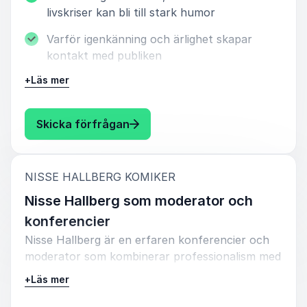
livskriser kan bli till stark humor
Varför igenkänning och ärlighet skapar
kontakt med publiken
+
Läs mer
Hur Nisse använder storytelling för att göra
standup levande och personlig
: Nisse Hallberg En av Sveriges
Skicka förfrågan
Med Nisse på scen får publiken en komiker som
vågar vara öppen, snabb och direkt. Det blir
underhållning med energi, värme och skratt som
sitter kvar.
:
NISSE HALLBERG KOMIKER
Nisse Hallberg som moderator och
konferencier
Nisse Hallberg är en erfaren konferencier och
moderator som kombinerar professionalism med
humor och närvaro. Med sin naturliga
+
Läs mer
scennärvaro och förmåga att skapa kontakt
med människor håller han energin uppe, skapar