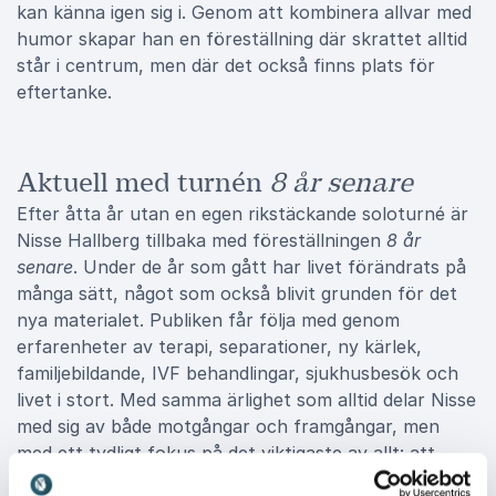
kan känna igen sig i. Genom att kombinera allvar med
humor skapar han en föreställning där skrattet alltid
står i centrum, men där det också finns plats för
eftertanke.
Aktuell med turnén
8 år senare
Efter åtta år utan en egen rikstäckande soloturné är
Nisse Hallberg tillbaka med föreställningen
8 år
senare
. Under de år som gått har livet förändrats på
många sätt, något som också blivit grunden för det
nya materialet. Publiken får följa med genom
erfarenheter av terapi, separationer, ny kärlek,
familjebildande, IVF behandlingar, sjukhusbesök och
livet i stort. Med samma ärlighet som alltid delar Nisse
med sig av både motgångar och framgångar, men
med ett tydligt fokus på det viktigaste av allt: att
publiken ska få skratta. Föreställningen visar varför