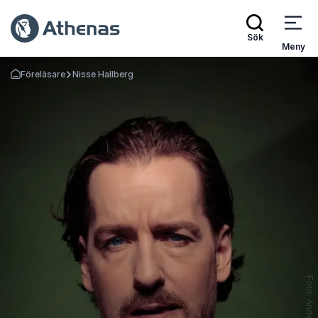
Sök
Meny
Föreläsare
Nisse Hallberg
Gå tillbaka till startsidan
Foto: Anders Berg