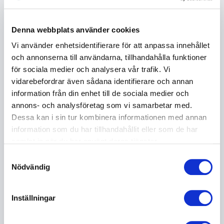
han betraktas som en av Sveriges skickligaste
storytellers. De personliga berättelserna vävs
samman med snabba skämt, vardagsobservationer
Denna webbplats använder cookies
och oväntade perspektiv som gör varje framträdande
Vi använder enhetsidentifierare för att anpassa innehållet
levande och minnesvärt.
och annonserna till användarna, tillhandahålla funktioner
för sociala medier och analysera vår trafik. Vi
vidarebefordrar även sådana identifierare och annan
Podcast, tv och författarskap
information från din enhet till de sociala medier och
annons- och analysföretag som vi samarbetar med.
Utöver standupscenen är Nisse Hallberg en välkänd
Dessa kan i sin tur kombinera informationen med annan
röst för många svenskar genom podcasten
information som du har tillhandahållit eller som de har
Kafferepet
, som han driver tillsammans med två andra
samlat in när du har använt deras tjänster.
komiker. Podcasten har blivit mycket uppskattad av
lyssnare och fått positiv uppmärksamhet för sin
Samtyckesval
Nödvändig
underhållande och lättsamma form. Nisse har även
medverkat i flera tv produktioner. Bland annat har
han synts som skådespelare i SVT
Brevfilmen
och
Inställningar
medverkat i Kanal 5 realityserie
Färjan
. Dessa
erfarenheter har bidragit till att göra honom till en