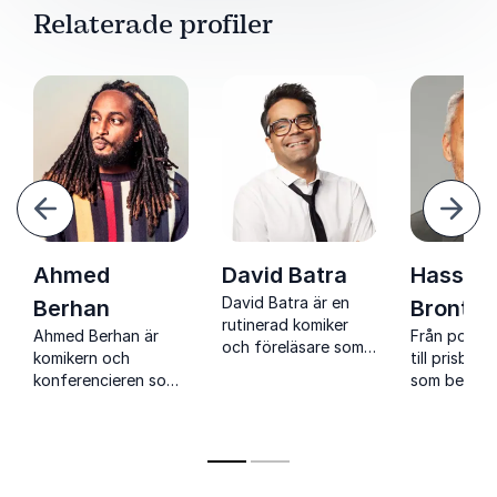
Relaterade profiler
och personlig.
ående
Näst
Ahmed
David Batra
Hasse
David Batra är en
Berhan
Brontén
rutinerad komiker
Ahmed Berhan är
Från polis 
och föreläsare som
komikern och
till prisbel
med humor och
konferencieren som
som berör 
skärpa skapar
förenar skarp humor
humor, vär
igenkänning, skratt
med närvaro och
starka berä
och nya perspektiv.
publikkontakt
om livet