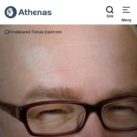
Sök
Meny
Föreläsare
Tomas Dalström
Gå tillbaka till startsidan