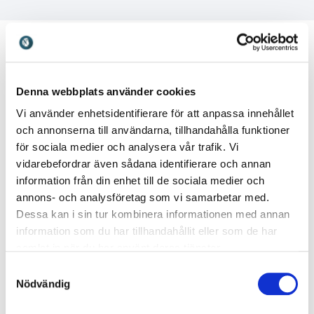
Denna webbplats använder cookies
Kundrecensioner
Vi använder enhetsidentifierare för att anpassa innehållet
och annonserna till användarna, tillhandahålla funktioner
för sociala medier och analysera vår trafik. Vi
vidarebefordrar även sådana identifierare och annan
5
av
Tomas är en föreläsare som man direkt känner att
5
information från din enhet till de sociala medier och
man får förtroende för. Han besitter starkt ethos,
annons- och analysföretag som vi samarbetar med.
logos och pathos. Jag litar på vad Tomas säger då
Dessa kan i sin tur kombinera informationen med annan
han hela tiden kan ge konkreta och relevanta
information som du har tillhandahållit eller som de har
exempel från sina studier som styrker hans argument.
Han är mycket kunnig inom sitt fält och genom
samlat in när du har använt deras tjänster.
föreläsningen ställer han många frågor som också får
Samtyckesval
mig som åhörare att ifrågasätta beteenden som jag
Nödvändig
själv håller på med.