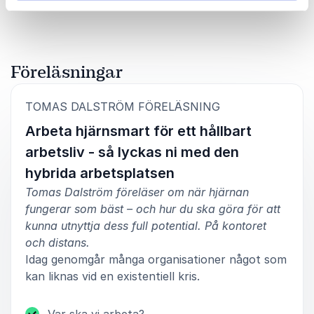
vilket också gjort att vi med trygghet har kunnat be
honom att återkomma. Inom de områden som är
Tomas huvudinriktning, kan jag därför varmt
rekommendera honom som föreläsare.
Föreläsningar
Nils Paulson, Ordförande
Marknadsföreningen Umeå
Tomas Dalström
:
TOMAS DALSTRÖM FÖRELÄSNING
Arbeta hjärnsmart för ett hållbart
arbetsliv - så lyckas ni med den
5
av
5
Tomas Dalström reste runt med mig på en
hybrida arbetsplatsen
uppskattad föreläsningsturné med PostNords DM-
akademi till Stockholm, Göteborg och Malmö.
Tomas Dalström föreläser om när hjärnan
Åhörarna var i huvudsak marknadsförare från
fungerar som bäst – och hur du ska göra för att
företag och byråer och det var en sammanlagd
kunna utnyttja dess full potential. På kontoret
publik på cirka 700 personer. Han var en av tre
och distans.
föreläsare och evenemanget var mycket uppskattat
och fick goda betyg. Tomas fick åhörarna att tänka
Idag genomgår många organisationer något som
till på riktigt om hur vår hjärna fungerar och vad man
kan liknas vid en existentiell kris.
som kommunikatör bör ta i beaktande.
Carin Ivrell, Ansvarig DM-akademin
Var ska vi arbeta?