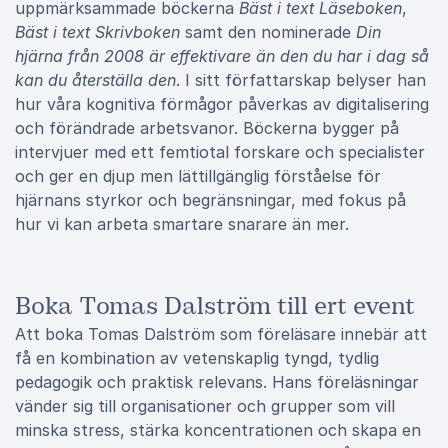
uppmärksammade böckerna
Bäst i text Läseboken
,
Bäst i text Skrivboken
samt den nominerade
Din
hjärna från 2008 är effektivare än den du har i dag så
kan du återställa den
. I sitt författarskap belyser han
hur våra kognitiva förmågor påverkas av digitalisering
och förändrade arbetsvanor. Böckerna bygger på
intervjuer med ett femtiotal forskare och specialister
och ger en djup men lättillgänglig förståelse för
hjärnans styrkor och begränsningar, med fokus på
hur vi kan arbeta smartare snarare än mer.
Boka Tomas Dalström till ert event
Att boka Tomas Dalström som föreläsare innebär att
få en kombination av vetenskaplig tyngd, tydlig
pedagogik och praktisk relevans. Hans föreläsningar
vänder sig till organisationer och grupper som vill
minska stress, stärka koncentrationen och skapa en