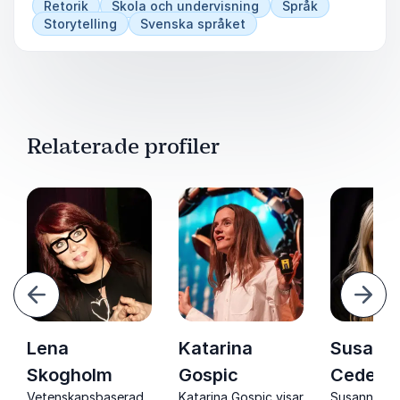
Retorik
Skola och undervisning
Språk
Storytelling
Svenska språket
Relaterade profiler
ående
Näst
Lena
Katarina
Susann
Skogholm
Gospic
Cederqu
Vetenskapsbaserad
Katarina Gospic visar
Susanna Ce