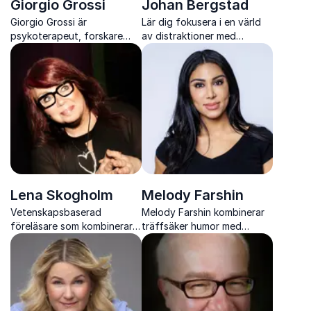
Giorgio Grossi
Johan Bergstad
Giorgio Grossi är
Lär dig fokusera i en värld
psykoterapeut, forskare
av distraktioner med
och stresspecialist som ger
psykologen och författaren
konkreta verktyg för att
Johan Bergstad
förstå, förebygga och
hantera stress i arbete och
vardag
Lena Skogholm
Melody Farshin
Vetenskapsbaserad
Melody Farshin kombinerar
föreläsare som kombinerar
träffsäker humor med
hjärnforskning med konkreta
viktiga samhällsfrågor och
verktyg för bättre
visar hur skratt kan öppna
bemötande, ledarskap och
dörren till verklig förståelse.
hållbart arbetsliv.