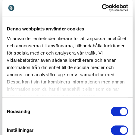
efterfrågad föreläsare om
stärker fokus, återhämtning
hjärnan, lärande och barns
och prestation i
utveckling.
arbetsvardagen.
Denna webbplats använder cookies
Vi använder enhetsidentifierare för att anpassa innehållet
och annonserna till användarna, tillhandahålla funktioner
Kostnadsfri rådgivning för att hitta
för sociala medier och analysera vår trafik. Vi
rätt talare
vidarebefordrar även sådana identifierare och annan
information från din enhet till de sociala medier och
Skicka en förfrågan och få ett snabbt svar!
annons- och analysföretag som vi samarbetar med.
Dessa kan i sin tur kombinera informationen med annan
information som du har tillhandahållit eller som de har
samlat in när du har använt deras tjänster.
Ditt namn
*
Samtyckesval
Nödvändig
E-post
*
Inställningar