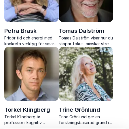
Petra Brask
Tomas Dalström
Frigör tid och energi med
Tomas Dalström visar hur du
konkreta verktyg för smart
skapar fokus, minskar stress
planering, tydliga
och använder hjärnans
prioriteringar och hållbar
kapacitet fullt ut med hjälp
effektivitet i vardagen.
av kognitiv ergonomi.
Torkel Klingberg
Trine Grönlund
Torkel Klingberg är
Trine Grönlund ger en
professor i kognitiv
forskningsbaserad grund i
neurovetenskap och en
mental hållbarhet som