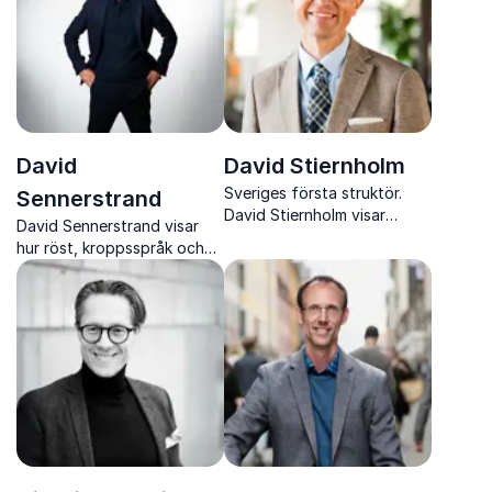
David
David Stiernholm
Sveriges första struktör.
Sennerstrand
David Stiernholm visar
David Sennerstrand visar
sambandet mellan struktur
hur röst, kroppsspråk och
och en lyckad arbetsplats.
teknik används strategiskt
för att skapa tydlig
kommunikation, stärkt
trovärdighet och hållbar
närvaro.