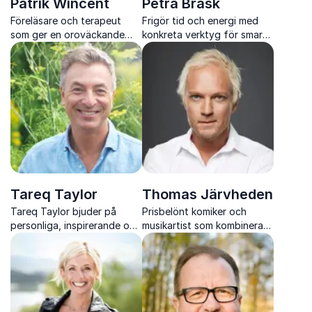
Patrik Wincent
Petra Brask
Föreläsare och terapeut
Frigör tid och energi med
som ger en oroväckande
konkreta verktyg för smart
men hoppfull bild av vårt
planering, tydliga
teknik och databeroende.
prioriteringar och hållbar
effektivitet i vardagen.
Tareq Taylor
Thomas Järvheden
Tareq Taylor bjuder på
Prisbelönt komiker och
personliga, inspirerande och
musikartist som kombinerar
lärorika föreläsningar där
skarp standup med
matlagning, odling och
träffsäkra låtar och
livsglädje står i centrum.
levererar underhållning som
engagerar hela publiken.