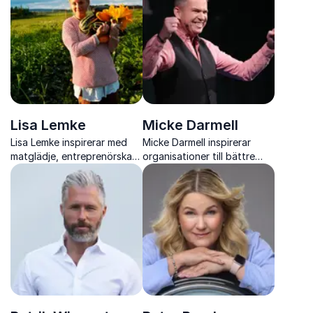
effektivitet och starkare
och välmående vardag.
arbetsglädje
Lisa Lemke
Micke Darmell
Lisa Lemke inspirerar med
Micke Darmell inspirerar
matglädje, entreprenörskap
organisationer till bättre
och modet att skapa ett liv i
möten, starkare team och
balans, från prästgård till
högre närvaro genom
tv-ruta.
konkreta verktyg inom
möteskultur och
kommunikation.