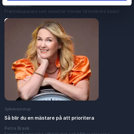
Göran Adlén
Framtidsspanare som omsätter trender till konkreta beslut
: När femtio timmar plötsligt blev två
Läs blogginlägg
Självledarskap
Så blir du en mästare på att prioritera
Petra Brask