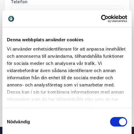
Telefon
Företag eller organisation
Info om ditt evenemang
Denna webbplats använder cookies
Vi använder enhetsidentifierare för att anpassa innehållet
och annonserna till användarna, tillhandahålla funktioner
för sociala medier och analysera vår trafik. Vi
vidarebefordrar även sådana identifierare och annan
information från din enhet till de sociala medier och
Skicka förfrågan
annons- och analysföretag som vi samarbetar med.
Dessa kan i sin tur kombinera informationen med annan
information som du har tillhandahållit eller som de har
samlat in när du har använt deras tjänster.
Samtyckesval
Nödvändig