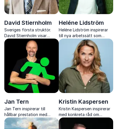
David Stiernholm
Heléne Lidström
Sveriges första struktör.
Heléne Lidström inspirerar
David Stiernholm visar
till nya arbetssätt som
sambandet mellan struktur
frigör kreativitet och skapar
och en lyckad arbetsplats.
resultat i den digitala
arbetsmiljön
Jan Tern
Kristin Kaspersen
Jan Tern inspirerar till
Kristin Kaspersen inspirerar
hållbar prestation med
med konkreta råd om
konkreta verktyg för
stresshantering, hälsa och
minskad stress, ökad
balans för en mer hållbar