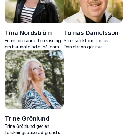
Tina Nordström
Tomas Danielsson
En inspirerande föreläsning
Stressdoktorn Tomas
om hur matglädje, hållbarhet
Danielsson ger nya
och mod hör ihop med Tina
perspektiv på stress, fokus
Nordström, en av Sveriges
och balans i en uppkopplad
mest välkända TV-kockar.
vardag.
Trine Grönlund
Trine Grönlund ger en
forskningsbaserad grund i
mental hållbarhet som