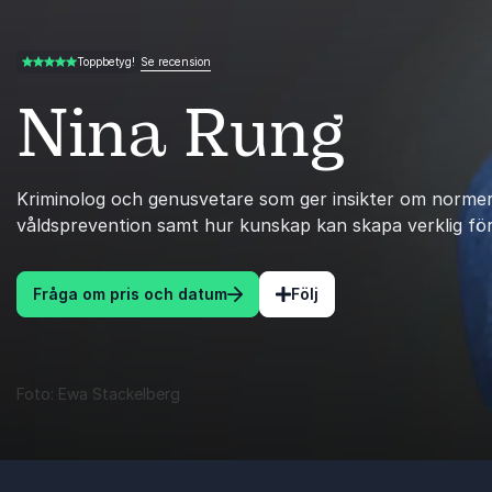
Se recension
Toppbetyg!
4.75 av 5
Nina Rung
Kriminolog och genusvetare som ger insikter om normer
våldsprevention samt hur kunskap kan skapa verklig för
Fråga om pris och datum
Följ
Foto: Ewa Stackelberg