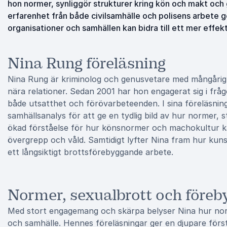
hon normer, synliggör strukturer kring kön och makt och
erfarenhet från både civilsamhälle och polisens arbete g
organisationer och samhällen kan bidra till ett mer effe
Nina Rung föreläsning
Nina Rung är kriminolog och genusvetare med mångårig e
nära relationer. Sedan 2001 har hon engagerat sig i frå
både utsatthet och förövarbeteenden. I sina föreläsnin
samhällsanalys för att ge en tydlig bild av hur normer, 
ökad förståelse för hur könsnormer och machokultur kan
övergrepp och våld. Samtidigt lyfter Nina fram hur ku
ett långsiktigt brottsförebyggande arbete.
Normer, sexualbrott och föreb
Med stort engagemang och skärpa belyser Nina hur norm
och samhälle. Hennes föreläsningar ger en djupare förstå