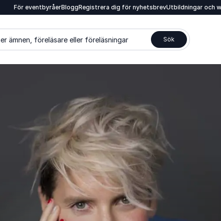
För eventbyråer
Blogg
Registrera dig för nyhetsbrev
Utbildningar och 
er ämnen, föreläsare eller föreläsningar
Sök