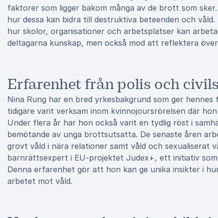
faktorer som ligger bakom många av de brott som sker.
hur dessa kan bidra till destruktiva beteenden och våld
hur skolor, organisationer och arbetsplatser kan arbet
deltagarna kunskap, men också mod att reflektera över s
Erfarenhet från polis och civi
Nina Rung har en bred yrkesbakgrund som ger hennes f
tidigare varit verksam inom kvinnojoursrörelsen där ho
Under flera år har hon också varit en tydlig röst i samh
bemötande av unga brottsutsatta. De senaste åren arb
grovt våld i nära relationer samt våld och sexualiserat 
barnrättsexpert i EU-projektet Judex+, ett initiativ so
Denna erfarenhet gör att hon kan ge unika insikter i hu
arbetet mot våld.