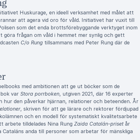
ng
tiativet Huskurage, en ideell verksamhet med målet att
nar att agera vid oro för våld. Initiativet har vuxit till
Polisen som det enda brottsförebyggande verktyget inom
tt göra frågan om våld i hemmet mer synlig och gett
podcasten
C/o Rung
tillsammans med Peter Rung där de
er
elbooks med ambitionen att ge ut böcker som de
a bok var
Stora porrboken
, utgiven 2021, där 16 experter
h hur den påverkar hjärnan, relationer och beteenden. År
elationer
, skriven för att ge lärare och rektorer fördjupad
kolämnen och en modell för systematiskt kvalitetsarbete
itt arbete tilldelades Nina Rung
Zaida Catalán-priset
år
 Cataláns anda till personer som arbetar för mänskliga