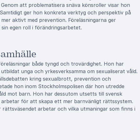
 Genom att problematisera snäva könsroller visar hon
. Samtidigt ger hon konkreta verktyg och perspektiv på
a mer aktivt med prevention. Föreläsningarna ger
in egen roll i förändringsarbetet.
lsamhälle
öreläsningar både tyngd och trovärdighet. Hon har
n utbildat unga och yrkesverksamma om sexualiserat våld.
ällsdebatten kring sexualbrott, prevention och
etade hon inom Stockholmspolisen där hon utredde
våld mot barn. Hon har dessutom utsetts till svensk
m arbetar för att skapa ett mer barnvänligt rättssystem.
r rättsväsendet arbetar och vilka utmaningar som finns i