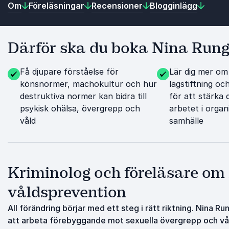
Om
Föreläsningar
Recensioner
Blogginlägg
Därför ska du boka Nina Run
Få djupare förståelse för
Lär dig mer om
könsnormer, machokultur och hur
lagstiftning o
destruktiva normer kan bidra till
för att stärka
psykisk ohälsa, övergrepp och
arbetet i organ
våld
samhälle
Kriminolog och föreläsare om 
våldsprevention
All förändring börjar med ett steg i rätt riktning. Nina 
att arbeta förebyggande mot sexuella övergrepp och våld 