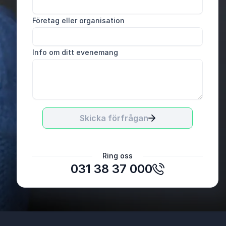
Företag eller organisation
Info om ditt evenemang
Skicka förfrågan
Jennie Ronefors, Folkhälsosamordnare
Ring oss
Ljungby Kommun
031 38 37 000