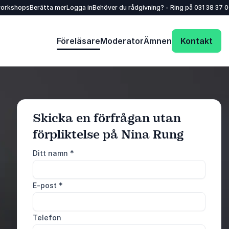
workshops
Berätta mer
Logga in
Behöver du rådgivning? - Ring på
031 38 37 
Föreläsare
Moderator
Ämnen
Kontakt
Skicka en förfrågan utan
förpliktelse på Nina Rung
: @Model.ProfileFu
Skicka förfrågan
Ditt namn
*
Ring oss
E-post
*
031 38 37 000
Telefon