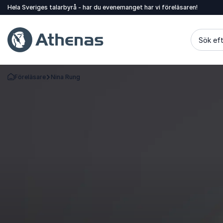
Hela Sveriges talarbyrå - har du evenemanget har vi föreläsaren!
Sök eft
Föreläsare
Nina Rung
Gå tillbaka till startsidan