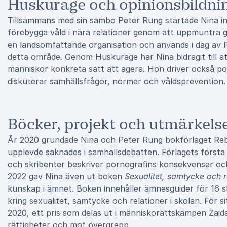
Huskurage och opinionsbildni
Tillsammans med sin sambo Peter Rung startade Nina ini
förebygga våld i nära relationer genom att uppmuntra gran
en landsomfattande organisation och används i dag av 
detta område. Genom Huskurage har Nina bidragit till a
människor konkreta sätt att agera. Hon driver också 
diskuterar samhällsfrågor, normer och våldsprevention.
Böcker, projekt och utmärkels
År 2020 grundade Nina och Peter Rung bokförlaget Reb
upplevde saknades i samhällsdebatten. Förlagets först
och skribenter beskriver pornografins konsekvenser oc
2022 gav Nina även ut boken
Sexualitet, samtycke och r
kunskap i ämnet. Boken innehåller ämnesguider för 16 s
kring sexualitet, samtycke och relationer i skolan. För s
2020, ett pris som delas ut i människorättskämpen Zaida
rättigheter och mot övergrepp.