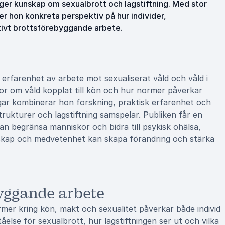
 ger kunskap om sexualbrott och lagstiftning. Med stor
er hon konkreta perspektiv på hur individer,
ktivt brottsförebyggande arbete.
rfarenhet av arbete mot sexualiserat våld och våld i
gor om våld kopplat till kön och hur normer påverkar
gar kombinerar hon forskning, praktisk erfarenhet och
strukturer och lagstiftning samspelar. Publiken får en
 begränsa människor och bidra till psykisk ohälsa,
nskap och medvetenhet kan skapa förändring och stärka
yggande arbete
er kring kön, makt och sexualitet påverkar både individ
else för sexualbrott, hur lagstiftningen ser ut och vilka