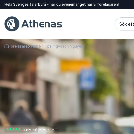
Hela Sveriges talarbyrå - har du evenemanget har vi föreläsaren!
Sök eft
Föreläsare
Vinh Phillips Ingvason Nguyen
Gå tillbaka till startsidan
Se recension
Toppbetyg!
5.00 av 5