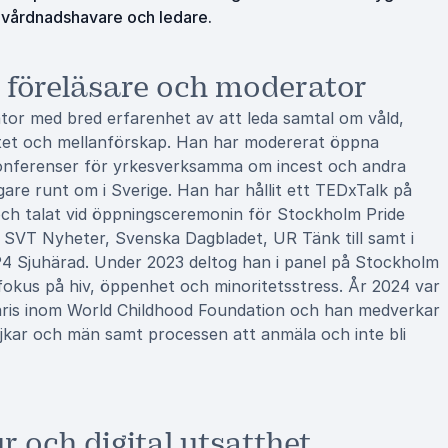
 vårdnadshavare och ledare.
 föreläsare och moderator
tor med bred erfarenhet av att leda samtal om våld,
daritet och mellanförskap. Han har modererat öppna
konferenser för yrkesverksamma om incest och andra
gare runt om i Sverige. Han har hållit ett TEDxTalk på
och talat vid öppningsceremonin för Stockholm Pride
 SVT Nyheter, Svenska Dagbladet, UR Tänk till samt i
 P4 Sjuhärad. Under 2023 deltog han i panel på Stockholm
okus på hiv, öppenhet och minoritetsstress. År 2024 var
laris inom World Childhood Foundation och han medverkar
jkar och män samt processen att anmäla och inte bli
 och digital utsatthet