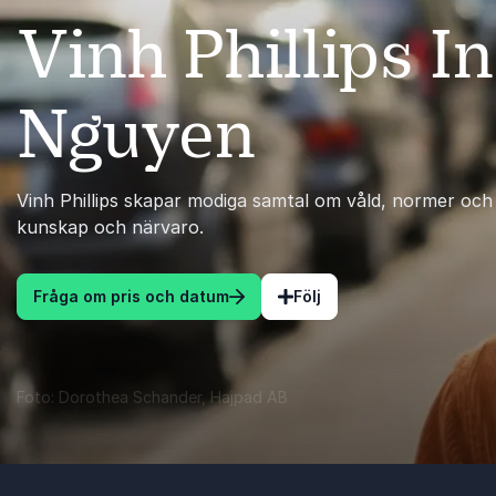
Vinh Phillips 
Nguyen
Vinh Phillips skapar modiga samtal om våld, normer och
kunskap och närvaro.
Fråga om pris och datum
Följ
Foto: Dorothea Schander, Hajpad AB