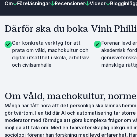
Om
Föreläsningar
Recensioner
Videor
Blogginläg
Därför ska du boka Vinh Phil
Ger konkreta verktyg för att
Förenar levd e
prata om våld, machokultur och
akademisk förd
digital utsatthet i skola, arbetsliv
genusvetenska
och civilsamhälle
mänskliga rätt
Om våld, machokultur, normer
Många har fått höra att det personliga ska lämnas hemma 
gör tvärtom. I en tid där AI och automatisering tar större
moderator med förmåga att göra komplexa frågor om vål
möjliga att tala om. Med en tvärvetenskaplig bakgrund 
sociologi förenar han forskning med levd erfarenhet. H