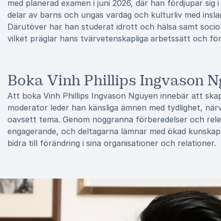
med planerad examen i juni 2026, där han fördjupar sig 
delar av barns och ungas vardag och kulturliv med insl
Därutöver har han studerat idrott och hälsa samt sociol
vilket präglar hans tvärvetenskapliga arbetssätt och för
Boka Vinh Phillips Ingvason Ng
Att boka Vinh Phillips Ingvason Nguyen innebär att sk
moderator leder han känsliga ämnen med tydlighet, när
oavsett tema. Genom noggranna förberedelser och rele
engagerande, och deltagarna lämnar med ökad kunskap, 
bidra till förändring i sina organisationer och relationer.