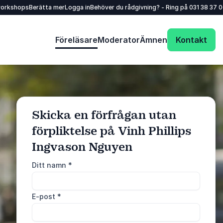
workshops
Berätta mer
Logga in
Behöver du rådgivning? - Ring på
031 38 37 
Föreläsare
Moderator
Ämnen
Kontakt
Skicka en förfrågan utan
förpliktelse på Vinh Phillips
Ingvason Nguyen
: @Model.ProfileFu
Skicka förfrågan
Ditt namn
*
Ring oss
E-post
*
031 38 37 000