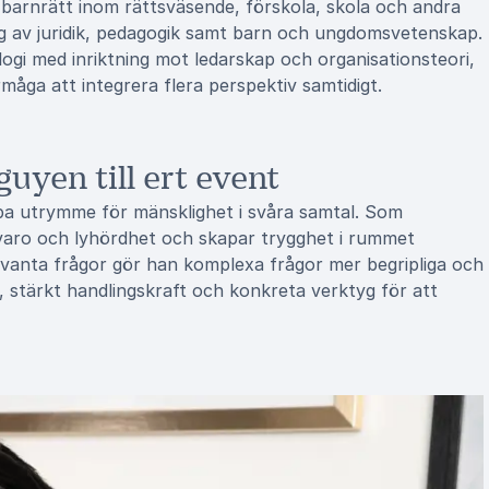
i barnrätt inom rättsväsende, förskola, skola och andra
ag av juridik, pedagogik samt barn och ungdomsvetenskap.
ogi med inriktning mot ledarskap och organisationsteori,
måga att integrera flera perspektiv samtidigt.
uyen till ert event
apa utrymme för mänsklighet i svåra samtal. Som
varo och lyhördhet och skapar trygghet i rummet
vanta frågor gör han komplexa frågor mer begripliga och
stärkt handlingskraft och konkreta verktyg för att