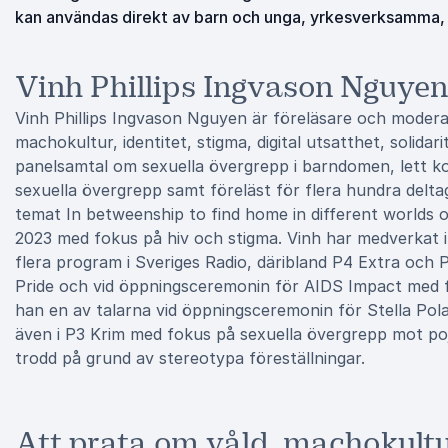
kan användas direkt av barn och unga, yrkesverksamma,
Vinh Phillips Ingvason Nguyen
Vinh Phillips Ingvason Nguyen är föreläsare och modera
machokultur, identitet, stigma, digital utsatthet, soli
panelsamtal om sexuella övergrepp i barndomen, lett 
sexuella övergrepp samt föreläst för flera hundra delta
temat In betweenship to find home in different worlds 
2023 med fokus på hiv och stigma. Vinh har medverkat i
flera program i Sveriges Radio, däribland P4 Extra och
Pride och vid öppningsceremonin för AIDS Impact med f
han en av talarna vid öppningsceremonin för Stella Po
även i P3 Krim med fokus på sexuella övergrepp mot po
trodd på grund av stereotypa föreställningar.
Att prata om våld, machokultur