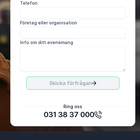
Telefon
Företag eller organisation
Info om ditt evenemang
Skicka förfrågan
Trine Munkvold, trauma och livscoach
Ring oss
Pauserooms
031 38 37 000