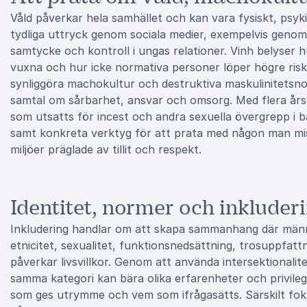
Våld påverkar hela samhället och kan vara fysiskt, psykisk
tydliga uttryck genom sociala medier, exempelvis genom 
samtycke och kontroll i ungas relationer. Vinh belyser hur
vuxna och hur icke normativa personer löper högre risk a
synliggöra machokultur och destruktiva maskulinitets
samtal om sårbarhet, ansvar och omsorg. Med flera års
som utsatts för incest och andra sexuella övergrepp i
samt konkreta verktyg för att prata med någon man miss
miljöer präglade av tillit och respekt.
Identitet, normer och inkluderi
Inkludering handlar om att skapa sammanhang där människ
etnicitet, sexualitet, funktionsnedsättning, trosuppfa
påverkar livsvillkor. Genom att använda intersektionali
samma kategori kan bära olika erfarenheter och privile
som ges utrymme och vem som ifrågasätts. Särskilt fok