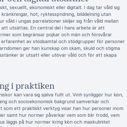
t, sexuellt, ekonomiskt eller digitalt. I dag tar våld sig
kränkningar, hot, ryktesspridning, bilddelning utan
 våld i ungas parrelationer skiljer sig från våld mellan
tt utsättas. En central del i hans arbete är att
normer som begränsar pojkar och män och försvårar
 erfarenhet av stödsamtal och stödgrupper för personer
 barndomen ger han kunskap om skam, skuld och stigma
tänker är utsatt eller utövar våld och för att skapa
ng i praktiken
or kan vara sig själva fullt ut. Vinh synliggör hur kön,
ttning och socioekonomisk bakgrund samverkar och
tet som ett praktiskt verktyg visar han hur personer inom
gier samt hur normer påverkar vem som blir trodd, vem
us läggs på hur normer kring kön och maskulinitet