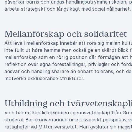
påverkar barns och ungas handlingsutrymme i skolan, på f
arbeta strategiskt och långsiktigt med social hållbarhet.
Mellanförskap och solidaritet
Att leva i mellanförskap innebär att röra sig mellan ku
inte fullt ut höra hemma men också ge en skärpt blick f
mellanförskap som en rörlig position där förmågan att hå
reflektion över egna föreställningar, privilegier och för
ansvar och handling snarare än enbart tolerans, och de
motverka exkluderande strukturer.
Utbildning och tvärvetenskapl
Vinh har en kandidatexamen i genusvetenskap från Göte
studerat Barnkonventionen ur ett svenskt perspektiv vid
rättigheter vid Mittuniversitetet. Han avslutar sin magi