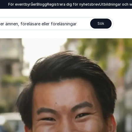
För eventbyråer
Blogg
Registrera dig för nyhetsbrev
Utbildningar och 
er ämnen, föreläsare eller föreläsningar
Sök