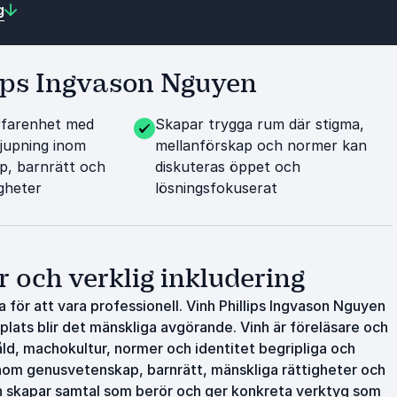
g
lips Ingvason Nguyen
rfarenhet med
Skapar trygga rum där stigma,
jupning inom
mellanförskap och normer kan
p, barnrätt och
diskuteras öppet och
igheter
lösningsfokuserat
 och verklig inkludering
för att vara professionell. Vinh Phillips Ingvason Nguyen
 plats blir det mänskliga avgörande. Vinh är föreläsare och
d, machokultur, normer och identitet begripliga och
inom genusvetenskap, barnrätt, mänskliga rättigheter och
an skapar samtal som berör och ger konkreta verktyg som