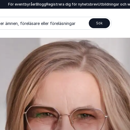
För eventbyråer
Blogg
Registrera dig för nyhetsbrev
Utbildningar och 
er ämnen, föreläsare eller föreläsningar
Sök