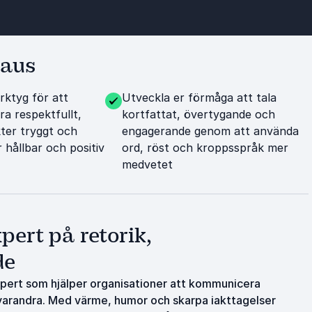
haus
rktyg för att
Utveckla er förmåga att tala
a respektfullt,
kortfattat, övertygande och
kter tryggt och
engagerande genom att använda
r hållbar och positiv
ord, röst och kroppsspråk mer
medvetet
pert på retorik,
de
xpert som hjälper organisationer att kommunicera
varandra. Med värme, humor och skarpa iakttagelser