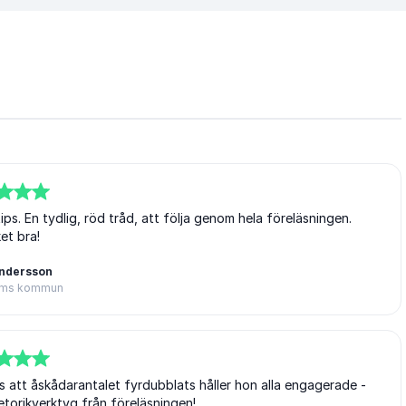
ps. En tydlig, röd tråd, att följa genom hela föreläsningen.
et bra!
ndersson
lms kommun
 att åskådarantalet fyrdubblats håller hon alla engagerade -
etorikverktyg från föreläsningen!