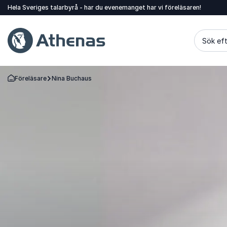
Hela Sveriges talarbyrå - har du evenemanget har vi föreläsaren!
Sök eft
Föreläsare
Nina Buchaus
Gå tillbaka till startsidan