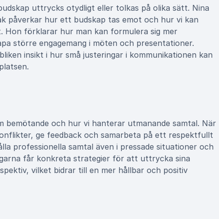
dskap uttrycks otydligt eller tolkas på olika sätt. Nina
åk påverkar hur ett budskap tas emot och hur vi kan
et. Hon förklarar hur man kan formulera sig mer
apa större engagemang i möten och presentationer.
iken insikt i hur små justeringar i kommunikationen kan
platsen.
 om bemötande och hur vi hanterar utmanande samtal. När
konflikter, ge feedback och samarbeta på ett respektfullt
lla professionella samtal även i pressade situationer och
garna får konkreta strategier för att uttrycka sina
ektiv, vilket bidrar till en mer hållbar och positiv