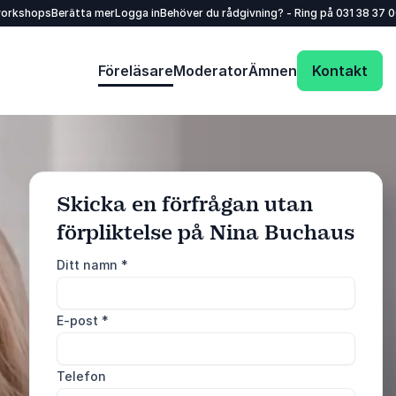
workshops
Berätta mer
Logga in
Behöver du rådgivning? - Ring på
031 38 37 
Föreläsare
Moderator
Ämnen
Kontakt
Skicka en förfrågan utan
förpliktelse på Nina Buchaus
: @Model.ProfileFu
Skicka förfrågan
Ditt namn
*
Ring oss
E-post
*
031 38 37 000
Telefon