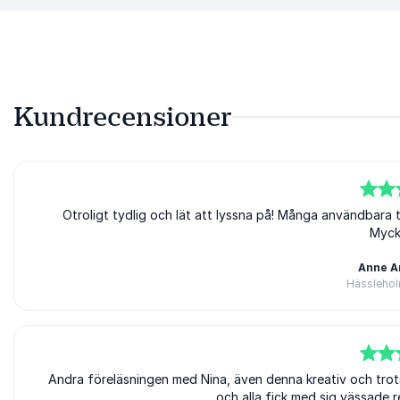
Kundrecensioner
5
av
Otroligt tydlig och lät att lyssna på! Många användbara ti
5
Myck
Anne A
Hässleho
5
Andra föreläsningen med Nina, även denna kreativ och trots
av
5
och alla fick med sig vässade r