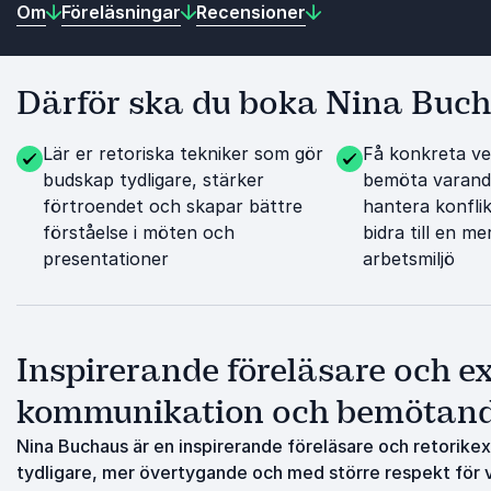
Om
Föreläsningar
Recensioner
Därför ska du boka Nina Buc
Lär er retoriska tekniker som gör
Få konkreta ve
budskap tydligare, stärker
bemöta varandr
förtroendet och skapar bättre
hantera konfli
förståelse i möten och
bidra till en me
presentationer
arbetsmiljö
Inspirerande föreläsare och ex
kommunikation och bemötan
Nina Buchaus är en inspirerande föreläsare och retorike
tydligare, mer övertygande och med större respekt för 