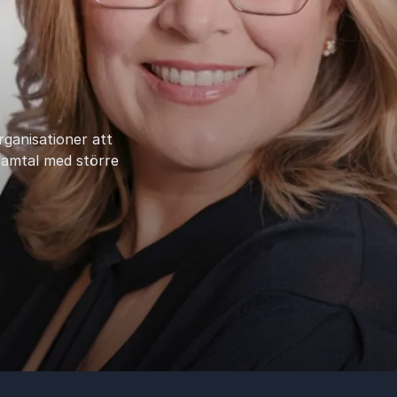
rganisationer att
samtal med större