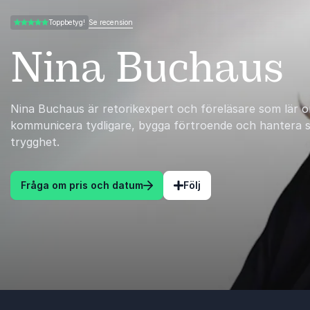
Se recension
Toppbetyg!
5.00 av 5
Nina Buchaus
Nina Buchaus är retorikexpert och föreläsare som lär o
kommunicera tydligare, bygga förtroende och hantera 
trygghet.
Fråga om pris och datum
Följ