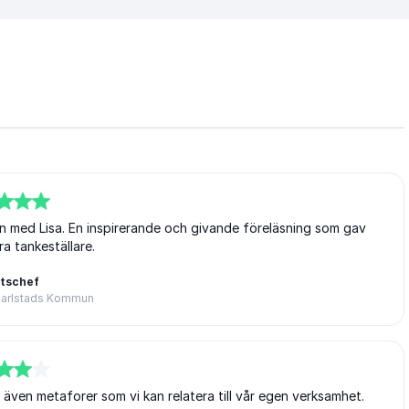
an med Lisa. En inspirerande och givande föreläsning som gav
ra tankeställare.
tschef
 Karlstads Kommun
h även metaforer som vi kan relatera till vår egen verksamhet.