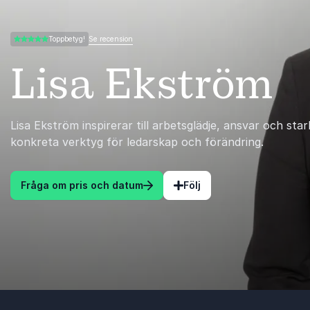
Se recension
Toppbetyg!
4.50 av 5
Lisa Ekström
Lisa Ekström inspirerar till arbetsglädje, ansvar och s
konkreta verktyg för ledarskap och förändring.
Fråga om pris och datum
Följ