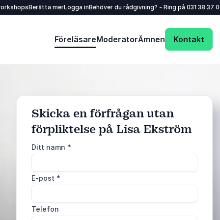
workshops
Berätta mer
Logga in
Behöver du rådgivning? - Ring på
031 38 37 
Föreläsare
Moderator
Ämnen
Kontakt
Skicka en förfrågan utan
förpliktelse på Lisa Ekström
: @Model.ProfileFu
Skicka förfrågan
Ditt namn
*
Ring oss
E-post
*
031 38 37 000
Telefon