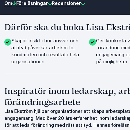
Om
Föreläsningar
Recensioner
Därför ska du boka Lisa Ekst
Skapar insikt i hur ansvar och
Ger konkreta v
attityd påverkar arbetsmiljö,
förändring med
kundmöten och resultat i hela
engagemang och
organisationen
på möjligheter
Inspiratör inom ledarskap, ar
förändringsarbete
Lisa Ekström hjälper organisationer att skapa arbetsplat
engagemang. Med över 20 års erfarenhet inom ledarskap,
för att leda förändring med rätt attityd. Hennes föreläsn