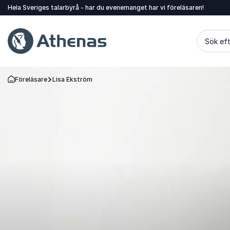
Hela Sveriges talarbyrå - har du evenemanget har vi föreläsaren!
Sök eft
Föreläsare
Lisa Ekström
Gå tillbaka till startsidan