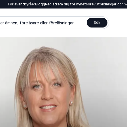
För eventbyråer
Blogg
Registrera dig för nyhetsbrev
Utbildningar och 
er ämnen, föreläsare eller föreläsningar
Sök