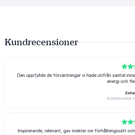
Kundrecensioner
5
av
Den uppfyllde de förväntningar vi hade utifrån samtal inn
5
energi och fle
Enhe
Kontaktcenter,
4
av
Inspirerande, relevant, gav insikter om förhållningssätt oc
5