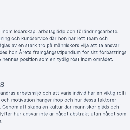
 inom ledarskap, arbetsglädje och förändringsarbete.
jning och kundservice där hon har lett team och
glas av en stark tro på människors vilja att ta ansvar
lades hon Årets framgångsstipendium för sitt förbättrings
e hennes position som en tydlig röst inom området.
us
dras arbetsmiljö och att varje individ har en viktig roll i
l och motivation hänger ihop och hur dessa faktorer
. Genom att skapa en kultur där människor gläds och
a lyfter hur ansvar inte är något abstrakt utan något som
g.