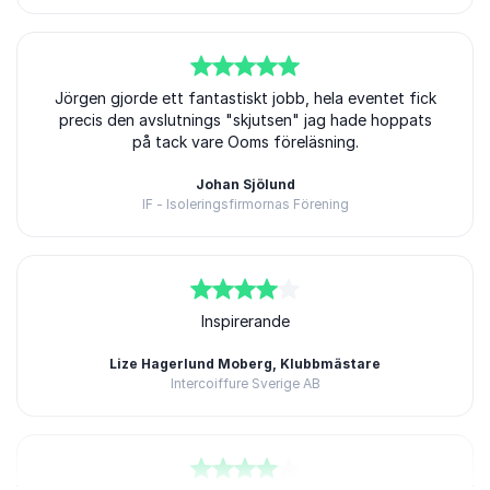
5
Jörgen gjorde ett fantastiskt jobb, hela eventet fick
av
5
precis den avslutnings "skjutsen" jag hade hoppats
på tack vare Ooms föreläsning.
Johan Sjölund
IF - Isoleringsfirmornas Förening
4
av
5
Inspirerande
Lize Hagerlund Moberg, Klubbmästare
Intercoiffure Sverige AB