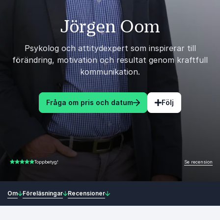
Jörgen Oom
Psykolog och attitydexpert som inspirerar till
förändring, motivation och resultat genom kraftfull
kommunikation.
Fråga om pris och datum
Följ
Se recension
Toppbetyg!
4.67 av 5
Om
Föreläsningar
Recensioner