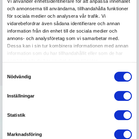
Boka Jörgen Oom för ditt event
Vi använder enhetsidentifierare för att anpassa innehållet
och annonserna till användarna, tillhandahålla funktioner
Med en psykologs förståelse för människan, en
för sociala medier och analysera vår trafik. Vi
företagares perspektiv på marknaden och en
vidarebefordrar även sådana identifierare och annan
engagerande retorik är Jörgen Oom ett starkt val för
information från din enhet till de sociala medier och
organisationer som vill nå nästa nivå. Hans
annons- och analysföretag som vi samarbetar med.
föreläsningar skapar energi, eftertanke och verklig
Dessa kan i sin tur kombinera informationen med annan
förändring. Boka Jörgen Oom för en inspirerande
information som du har tillhandahållit eller som de har
upplevelse som ger både insikter och resultat i din
samlat in när du har använt deras tjänster.
verksamhet.
Samtyckesval
Nödvändig
Inställningar
Statistik
Marknadsföring