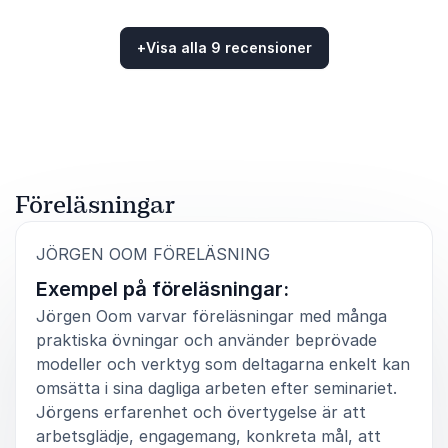
4
Jörgen lyckades fånga vårt behov på ett mycket bra
av
5
sätt.
+
Visa alla 9 recensioner
Helen Grimberg, Bitr. CFO
Betygsatt
4.67
/5 baserat på
9
Kundrecensioner
MKB Fastigheter AB
5
av
Mycket kompetent och bra föreläsare. Med stor
5
Föreläsningar
humor och skicklig talarteknik lyckades Jörgen, i två
timmar, förmedla tänkvärda fakta och egna
:
JÖRGEN OOM FÖRELÄSNING
iakttagelser kring temat "Det vinnande laget". Under
mina 30 år som pedagog och ledare i
Exempel på föreläsningar:
Musik/Kulturskolan har jag inte varit med om någon
annan föreläsning som gett så mycket positiva
Jörgen Oom varvar föreläsningar med många
omdömen bland mina kollegor.
praktiska övningar och använder beprövade
modeller och verktyg som deltagarna enkelt kan
Mats Brengesjö, Kultur- och musikskolorna i
omsätta i sina dagliga arbeten efter seminariet.
Jönköpings län
Kultur- och musikskolorna i Jönköpings län
Jörgens erfarenhet och övertygelse är att
arbetsglädje, engagemang, konkreta mål, att