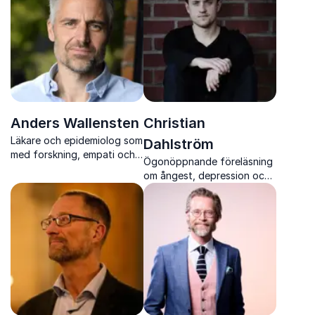
Anders Wallensten
Christian
Läkare och epidemiolog som
Dahlström
med forskning, empati och
Ögonöppnande föreläsning
klarhet visar hur små
om ångest, depression och
förändringar kan ge bättre
psykisk ohälsa
hälsa och livskvalitet.