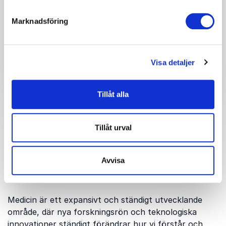
Marknadsföring
Skicka förfrågan
Visa detaljer
Tillåt alla
Tillåt urval
Därför ska du boka en
Avvisa
föreläsning om medicin
Medicin är ett expansivt och ständigt utvecklande
område, där nya forskningsrön och teknologiska
innovationer ständigt förändrar hur vi förstår och