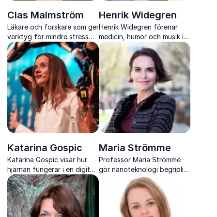
Clas Malmström
Henrik Widegren
Läkare och forskare som ger
Henrik Widegren förenar
verktyg för mindre stress
medicin, humor och musik i
och bättre prestation
föreläsningar som både
engagerar, utbildar och får
publiken att skratta
Katarina Gospic
Maria Strömme
Katarina Gospic visar hur
Professor Maria Strömme
hjärnan fungerar i en digital
gör nanoteknologi begriplig
värld och hur du kan tänka
och visar hur den kan
smartare, minska stress och
förändra sjukvård, industri
öka innovation.
och vårt sätt att leva.