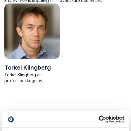
kreativitetens koppling till
överläkare och en av
psykisk ohälsa.
Sveriges mest uppskattade
föreläsare inom etik,
ledarskap och
medmänsklighet.
Torkel Klingberg
Torkel Klingberg är
professor i kognitiv
neurovetenskap och en
efterfrågad föreläsare om
hjärnan, lärande och barns
utveckling.