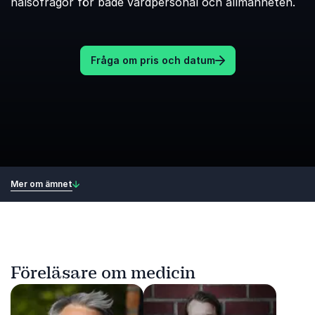
hälsofrågor för både vårdpersonal och allmänheten.
Fråga om pris och datum
Mer om ämnet
Föreläsare om medicin