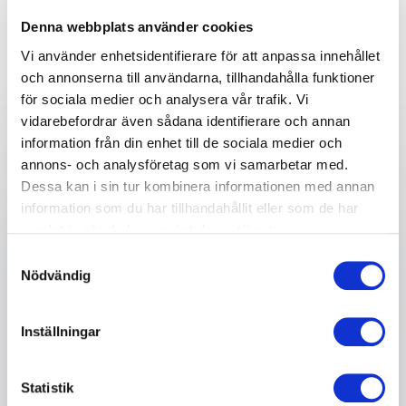
Kostnadsfri rådgivning för att hitta
Denna webbplats använder cookies
rätt talare
Vi använder enhetsidentifierare för att anpassa innehållet
Skicka en förfrågan och få ett snabbt svar!
och annonserna till användarna, tillhandahålla funktioner
för sociala medier och analysera vår trafik. Vi
vidarebefordrar även sådana identifierare och annan
information från din enhet till de sociala medier och
Ditt namn
*
annons- och analysföretag som vi samarbetar med.
Dessa kan i sin tur kombinera informationen med annan
information som du har tillhandahållit eller som de har
E-post
*
samlat in när du har använt deras tjänster.
Samtyckesval
Nödvändig
Telefon
Inställningar
Företag eller organisation
Statistik
Info om ditt evenemang