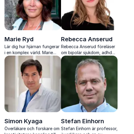
Marie Ryd
Rebecca Anserud
Lär dig hur hjärnan fungerar
Rebecca Anserud föreläser
i en komplex värld. Marie
om bipolär sjukdom, adhd
Ryd ger konkreta verktyg
och att leva med psykisk
för fokus, välmående,
ohälsa.
ledarskap och hållbara
arbetsplatser.
Simon Kyaga
Stefan Einhorn
Överläkare och forskare om
Stefan Einhorn är professor,