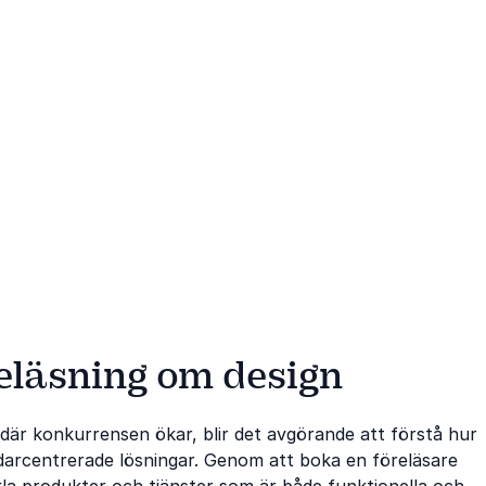
reläsning om design
d där konkurrensen ökar, blir det avgörande att förstå hur
arcentrerade lösningar. Genom att boka en föreläsare
kla produkter och tjänster som är både funktionella och