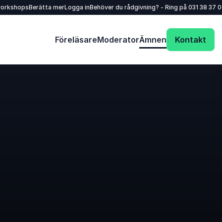
workshops
Berätta mer
Logga in
Behöver du rådgivning? - Ring på
031 38 37 
Föreläsare
Moderator
Ämnen
Kontakt
Skicka en förfrågan och få ett snabbt svar!
Ditt namn
*
E-post
*