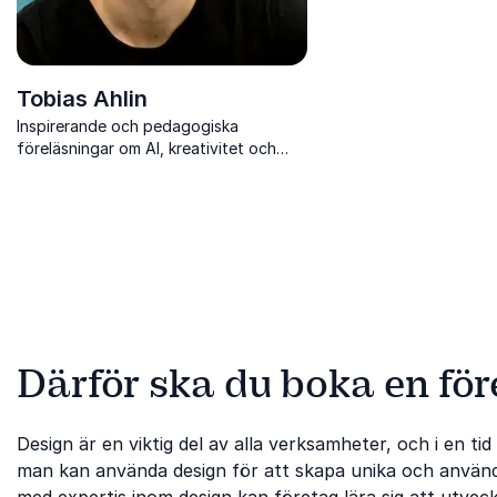
Tobias Ahlin
Inspirerande och pedagogiska
föreläsningar om AI, kreativitet och
innovation med fokus på människa,
ledarskap och framtid.
Därför ska du boka en fö
Design är en viktig del av alla verksamheter, och i en ti
man kan använda design för att skapa unika och använd
med expertis inom design kan företag lära sig att utvec