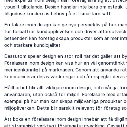
visuellt tilltalande. Design handlar inte bara om estetik
tillgodose kundernas behov på ett smartare sätt.
En talare inom design kan ge nya perspektiv på hur man ka
tur förbättrar kundupplevelsen och driver affärsutvec
beteenden kan företag skapa produkter som är mer intui
och starkare kundlojalitet.
Dessutom spelar design en stor roll när det gäller att
Föreläsare inom design kan visa hur en väl genomtänkt v
mer igenkännligt på marknaden. Genom att använda rätt
kommunicerar deras värderingar och återspeglar deras v
Hållbarhet blir allt viktigare inom design, och många fö
användaren, utan också för miljön. Föreläsare med erfa
exempel på hur man kan skapa miljövänliga produkter o
miljöpåverkan. Detta blir särskilt relevant för företag
Att boka en föreläsare inom design innebär att få tillgå
ett strategiskt verktyg i företagets utveckling. Oavset