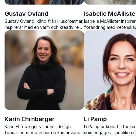
Gustav Ovland
Isabelle McAlliste
Gustav Ovland, känd från Husdrömmar,
Isabelle McAllister inspirera
inspirerar med en varm och kreativ resa
förändring med vetenskap,
där mod, nyfikenhet och skaparlust
och konkreta verktyg
står i centrum.
Karin Ehrnberger
Li Pamp
Karin Ehrnberger visar hur design
Li Pamp är konsthistoriker
formar normer och hur du kan använda
som engagerar publiken i 