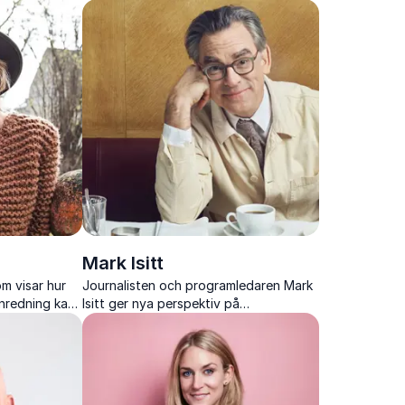
d kunskap och
liv genom mod, kreativitet och närvaro.
Mark Isitt
om visar hur
Journalisten och programledaren Mark
 inredning kan
Isitt ger nya perspektiv på
 och
arkitekturens betydelse för städer,
kultur och människors vardag.