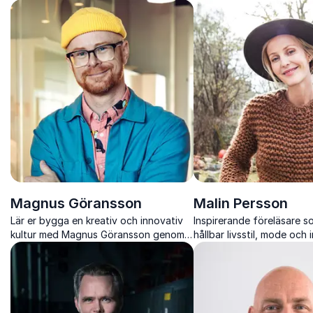
den för att driva innovation,
hållbarhet och kultur me
inkludering och förändring.
närvaro.
Magnus Göransson
Malin Persson
Lär er bygga en kreativ och innovativ
Inspirerande föreläsare s
kultur med Magnus Göransson genom
hållbar livsstil, mode och
lekfulla och effektiva metoder.
förenas med stil, kvalitet
medvetna val i vardagen.