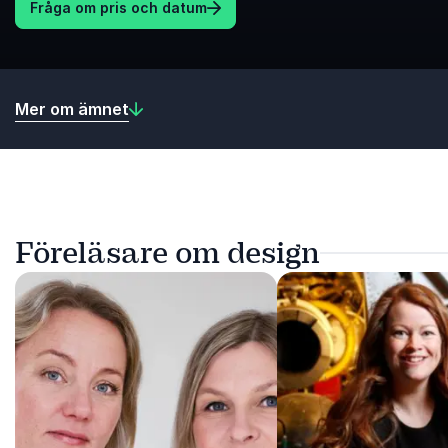
Fråga om pris och datum
Mer om ämnet
Föreläsare om design