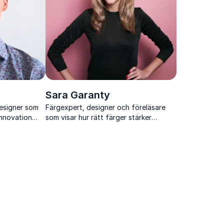
Sara Garanty
designer som
Färgexpert, designer och föreläsare
 innovation
som visar hur rätt färger stärker
rekt
välmående, kommunikation och
t.
lönsamhet i företag och organisationer.