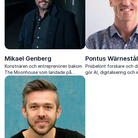
Mikael Genberg
Pontus Wärnestål
Konstnären och entreprenören bakom
Prisbelönt forskare och 
The Moonhouse som landade på
gör AI, digitalisering och
månen 2025 och inspirerar
begripligt, konkret och di
organisationer att tänka större, våga
användbart i er verksamhe
mer och börja göra.