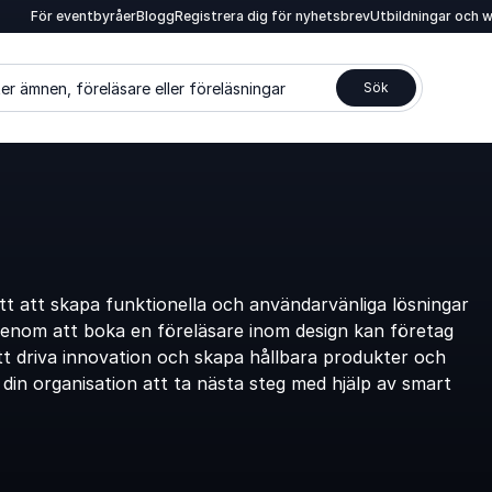
För eventbyråer
Blogg
Registrera dig för nyhetsbrev
Utbildningar och 
er ämnen, föreläsare eller föreläsningar
Sök
tt att skapa funktionella och användarvänliga lösningar
nom att boka en föreläsare inom design kan företag
att driva innovation och skapa hållbara produkter och
 din organisation att ta nästa steg med hjälp av smart