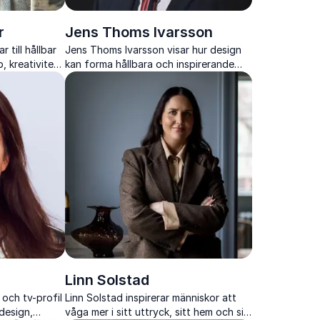
r
Jens Thoms Ivarsson
r till hållbar
Jens Thoms Ivarsson visar hur design
 kreativitet
kan forma hållbara och inspirerande
livsmiljöer genom konkreta verktyg och
stark visuell storytelling
Linn Solstad
 och tv-profil
Linn Solstad inspirerar människor att
design,
våga mer i sitt uttryck, sitt hem och sitt