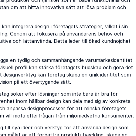
, utan om att hitta innovativa sätt att lösa problem och
n integrera design i företagets strategier, vilket i sin
kling. Genom att fokusera på användarens behov och
tiva och lättanvända. Detta leder till ökad kundnöjdhet
 bygga en tydlig och sammanhängande varumärkesidentitet.
isuell profil kan stärka företagets budskap och göra det
 designverktyg kan företag skapa en unik identitet som
ision på ett övertygande sätt.
retag söker efter lösningar som inte bara är bra för
renhet inom hållbar design kan dela med sig av konkreta
ch anpassa designprocesser för att minska företagets
 som vill möta efterfrågan från miljömedvetna konsumenter.
ng till nya idéer och verktyg för att använda design som
t om målet är att förbättra produktutveckling, skapa en