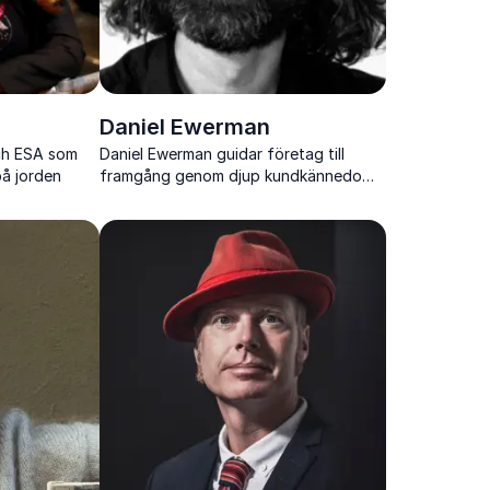
Daniel Ewerman
ch ESA som
Daniel Ewerman guidar företag till
på jorden
framgång genom djup kundkännedom
och smart tjänsteutveckling