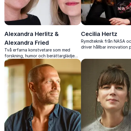
Alexandra Herlitz &
Cecilia Hertz
Rymdteknik från NASA o
Alexandra Fried
driver hållbar innovation 
Två erfarna konstvetare som med
forskning, humor och berättarglädje
gör konsthistoria levande för en bred
publik.