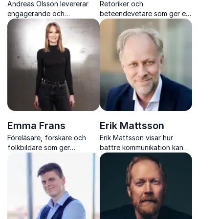
Andreas Olsson levererar
Retoriker och
engagerande och
beteendevetare som ger er
pedagogiska föreläsningar
verktyg för tydligare
om presentationsteknik som
kommunikation och starkare
ger konkreta verktyg och
genomslag i arbetslivet
tydliga resultat
Emma Frans
Erik Mattsson
Föreläsare, forskare och
Erik Mattsson visar hur
folkbildare som ger
bättre kommunikation kan
konkreta verktyg för kritiskt
tränas upp med enkla
tänkande i en AI driven
tekniker, humor och
vardag.
praktiska verktyg som
fungerar direkt i vardagen