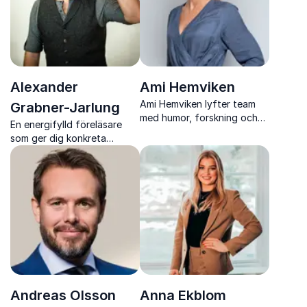
Alexander
Ami Hemviken
Ami Hemviken lyfter team
Grabner-Jarlung
med humor, forskning och
En energifylld föreläsare
tydliga verktyg för bättre
som ger dig konkreta
kommunikation, ledarskap
verktyg för att skapa
och arbetsglädje.
tydliga, engagerande och
minnesvärda presentationer
och tal.
Andreas Olsson
Anna Ekblom