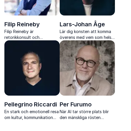
Filip Reineby
Lars-Johan Åge
Filip Reineby är
Lär dig konsten att komma
retorikkonsult och
överens med vem som helst
inspirerande föreläsare som
genom forskning, praktik
visar hur mod, välvilja och
och konkreta verktyg från
rätt verktyg kan få
en av Sveriges mest
människor att våga tala och
efterfrågade föreläsare.
ta plats
Pellegrino Riccardi
Per Furumo
En stark och emotionell resa
När AI tar större plats blir
om kultur, kommunikation
den mänskliga rösten
och modet att förstå
avgörande. Per Furumo visar
varandra på djupet och
hur retorik, röst och närvaro