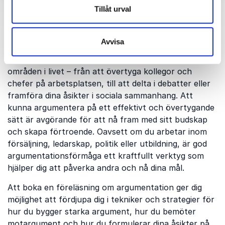
föreläsning om
Tillåt urval
argumentation
Avvisa
Argumentation är en konst som sträcker sig över alla
områden i livet – från att övertyga kollegor och
chefer på arbetsplatsen, till att delta i debatter eller
framföra dina åsikter i sociala sammanhang. Att
kunna argumentera på ett effektivt och övertygande
sätt är avgörande för att nå fram med sitt budskap
och skapa förtroende. Oavsett om du arbetar inom
försäljning, ledarskap, politik eller utbildning, är god
argumentationsförmåga ett kraftfullt verktyg som
hjälper dig att påverka andra och nå dina mål.
Att boka en föreläsning om argumentation ger dig
möjlighet att fördjupa dig i tekniker och strategier för
hur du bygger starka argument, hur du bemöter
motargument och hur du formulerar dina åsikter på