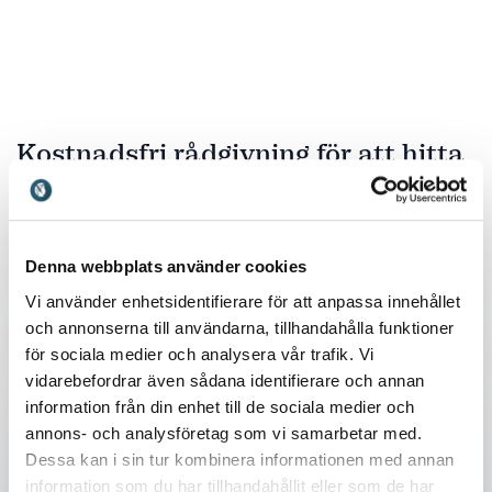
skapa verklig förändring.
skapar verkligt genomslag.
Kostnadsfri rådgivning för att hitta
rätt talare
Skicka en förfrågan och få ett snabbt svar!
Denna webbplats använder cookies
Vi använder enhetsidentifierare för att anpassa innehållet
och annonserna till användarna, tillhandahålla funktioner
Ditt namn
*
för sociala medier och analysera vår trafik. Vi
vidarebefordrar även sådana identifierare och annan
E-post
*
information från din enhet till de sociala medier och
annons- och analysföretag som vi samarbetar med.
Dessa kan i sin tur kombinera informationen med annan
Telefon
information som du har tillhandahållit eller som de har