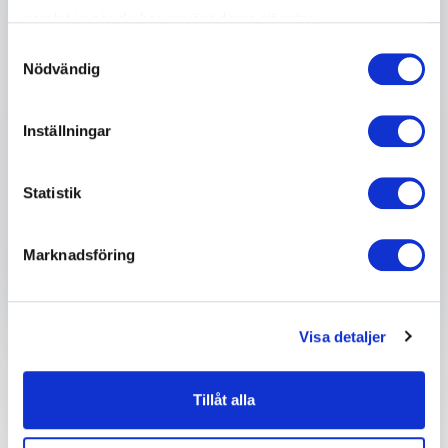
samlat in när du har använt deras tjänster.
Företag eller organisation
Samtyckesval
Nödvändig
Info om ditt evenemang
Inställningar
Statistik
Skicka förfrågan
Marknadsföring
Visa detaljer
Tillåt alla
Därför ska du boka en