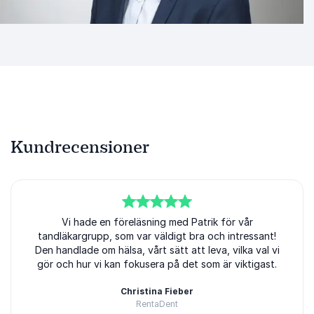
passar verksamheter som vill stärka sitt ledarskap,
utveckla samarbetet och skapa bättre
förutsättningar för lärande, utveckling och
långsiktiga resultat.
Kundrecensioner
5
av
5
Vi hade en föreläsning med Patrik för vår
tandläkargrupp, som var väldigt bra och intressant!
Den handlade om hälsa, vårt sätt att leva, vilka val vi
gör och hur vi kan fokusera på det som är viktigast.
Christina Fieber
RentaDent