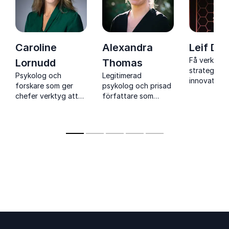
Caroline
Alexandra
Leif Den
Få verktyg
Lornudd
Thomas
strategier f
Psykolog och
Legitimerad
innovation,
forskare som ger
psykolog och prisad
kreativitet 
chefer verktyg att
författare som
ledarskap 
förebygga stress
inspirerar kring
forskaren Le
och psykisk ohälsa
ledarskap, team och
mänskliga
arbetsplatser