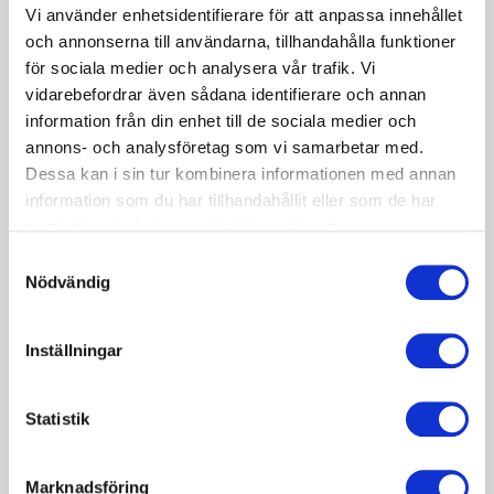
Vi använder enhetsidentifierare för att anpassa innehållet
bakom
Kobraeffekten – beslutsfattandets fallgropar
och annonserna till användarna, tillhandahålla funktioner
och möjligheter
utforskar han hur människor kan
för sociala medier och analysera vår trafik. Vi
utveckla ett mer medvetet och genomtänkt
vidarebefordrar även sådana identifierare och annan
beslutsfattande. Föreläsningarna ger deltagarna
information från din enhet till de sociala medier och
verktyg för att reflektera över sina egna processer
annons- och analysföretag som vi samarbetar med.
och skapa bättre förutsättningar för kloka beslut
Dessa kan i sin tur kombinera informationen med annan
även när situationen präglas av osäkerhet och höga
information som du har tillhandahållit eller som de har
krav.
samlat in när du har använt deras tjänster.
Samtyckesval
Nödvändig
Utveckling och lärande i
organisationer
Inställningar
Organisationer som vill fortsätta vara relevanta
behöver kunna lära, anpassa sig och utvecklas över
tid. Patrik lyfter fram hur förändring kan bli en
Statistik
naturlig del av verksamheten och vad som krävs för
att skapa en kultur där människor vågar tänka nytt,
Marknadsföring
dela erfarenheter och bidra till utveckling. Genom att