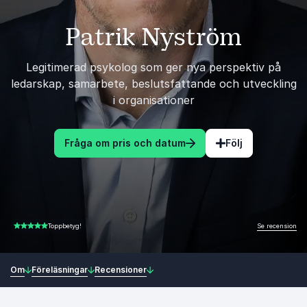
Patrik Nyström
Legitimerad psykolog som ger nya perspektiv på
ledarskap, samarbete, beslutsfattande och utveckling
i organisationer
Fråga om pris och datum
Följ
Se recension
Toppbetyg!
5.00 av 5
Om
Föreläsningar
Recensioner