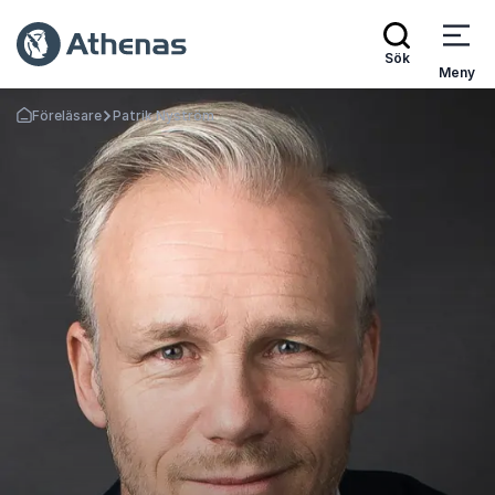
Sök
Meny
Föreläsare
Patrik Nyström
Gå tillbaka till startsidan