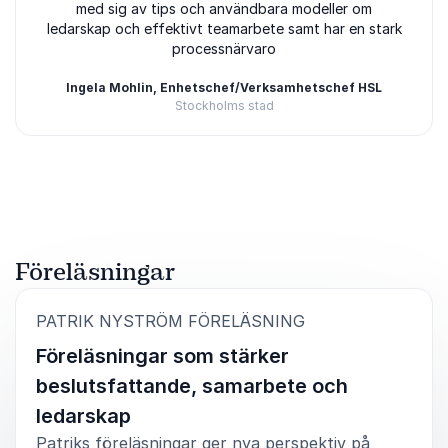
med sig av tips och användbara modeller om
ledarskap och effektivt teamarbete samt har en stark
processnärvaro
Ingela Mohlin, Enhetschef/Verksamhetschef HSL
Stockholms stad
Betygsatt
5.00
/5 baserat på
3
Kundrecensioner
Föreläsningar
:
PATRIK NYSTRÖM FÖRELÄSNING
Föreläsningar som stärker
beslutsfattande, samarbete och
ledarskap
Patriks föreläsningar ger nya perspektiv på