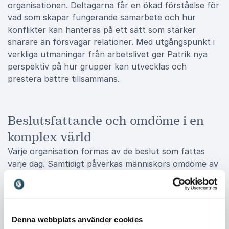
organisationen. Deltagarna får en ökad förståelse för
vad som skapar fungerande samarbete och hur
konflikter kan hanteras på ett sätt som stärker
snarare än försvagar relationer. Med utgångspunkt i
verkliga utmaningar från arbetslivet ger Patrik nya
perspektiv på hur grupper kan utvecklas och
prestera bättre tillsammans.
Beslutsfattande och omdöme i en
komplex värld
Varje organisation formas av de beslut som fattas
varje dag. Samtidigt påverkas människors omdöme av
en rad psykologiska faktorer som ofta verkar i det
dolda. Patrik belyser hur tankefällor, antaganden och
invanda mönster kan påverka kvaliteten i våra beslut
och vilka konsekvenser det kan få för individer, team
Denna webbplats använder cookies
och verksamheter. Med inspiration från arbetet