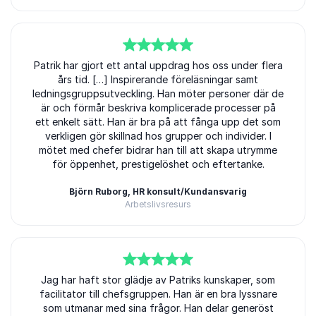
5
Patrik har gjort ett antal uppdrag hos oss under flera
av
5
års tid. […] Inspirerande föreläsningar samt
ledningsgruppsutveckling. Han möter personer där de
är och förmår beskriva komplicerade processer på
ett enkelt sätt. Han är bra på att fånga upp det som
verkligen gör skillnad hos grupper och individer. I
mötet med chefer bidrar han till att skapa utrymme
för öppenhet, prestigelöshet och eftertanke.
Björn Ruborg, HR konsult/Kundansvarig
Arbetslivsresurs
5
av
Jag har haft stor glädje av Patriks kunskaper, som
5
facilitator till chefsgruppen. Han är en bra lyssnare
som utmanar med sina frågor. Han delar generöst