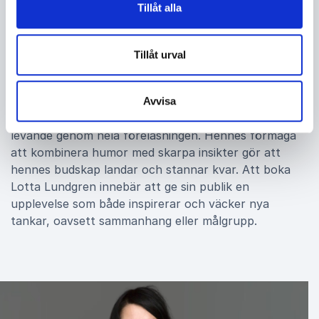
Tillåt alla
underhållande och lärorik och erbjuder en unik
kombination av kunskap, berättarglädje och
igenkänning. Hon rör sig obehindrat mellan ämnen
Tillåt urval
som matkultur, arbetsglädje och livsstil och levererar
innehåll som engagerar på djupet. Med sin erfarenhet
från tv, scen och författarskap har hon en naturlig
Avvisa
närvaro som fångar publiken och håller intresset
levande genom hela föreläsningen. Hennes förmåga
att kombinera humor med skarpa insikter gör att
hennes budskap landar och stannar kvar. Att boka
Lotta Lundgren innebär att ge sin publik en
upplevelse som både inspirerar och väcker nya
tankar, oavsett sammanhang eller målgrupp.