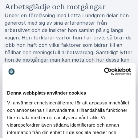
Arbetsglädje och motgångar
Under en föreläsning med Lotta Lundgren delar hon
generöst med sig av sina erfarenheter från
arbetslivet och de insikter hon samlat på sig längs
vägen. Hon förklarar varför hon har trivts så bra i de
jobb hon haft och vilka faktorer som bidrar till en
hållbar och meningsfull arbetsvardag. Samtidigt lyfter
hon de motgångar man kan möta och hur dessa kan
hanteras på ett konstruktivt och utvecklande sätt.
Med en kombination av humor och skärpa ger hon
perspektiv på vad som krävs för att bli en bra
arbetskamrat och hur man skapar en miljö där både
Denna webbplats använder cookies
individer och grupper kan växa. Hennes sätt att väva
Vi använder enhetsidentifierare för att anpassa innehållet
samman personliga erfarenheter med allmängiltiga
och annonserna till användarna, tillhandahålla funktioner
insikter gör att publiken både känner igen sig och
för sociala medier och analysera vår trafik. Vi
inspireras till förändring.
vidarebefordrar även sådana identifierare och annan
information från din enhet till de sociala medier och