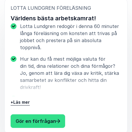
:
LOTTA LUNDGREN FÖRELÄSNING
Världens bästa arbetskamrat!
Lotta Lundgren redogör i denna 60 minuter
långa föreläsning om konsten att trivas på
jobbet och prestera på sin absoluta
toppnivå.
Hur kan du få mest möjliga valuta för
din tid, dina relationer och dina förmågor?
Jo, genom att lära dig växa av kritik, stärka
samarbetet av konflikter och hitta din
drivkraft!
Denna Lotta Lundgren föreläsning lär dig
+
Läs mer
hur du kan utnyttja din fulla potential och
bli mer produktiv.
: Lotta Lundgren Världens bästa
Gör en förfrågan