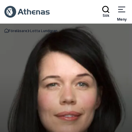
Sök
Meny
Föreläsare
Lotta Lundgren
Gå tillbaka till startsidan