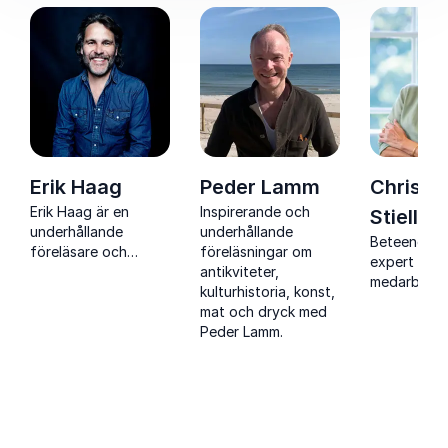
Erik Haag
Peder Lamm
Christi
Erik Haag är en
Inspirerande och
Stielli
underhållande
underhållande
Beteendeve
föreläsare och
föreläsningar om
expert på
rutinerad moderator
antikviteter,
medarbetar
som kombinerar
kulturhistoria, konst,
samt en av 
humor, journalistisk
mat och dryck med
mest uppsk
nyfikenhet och bred
Peder Lamm.
föreläsare.
allmänbildning på
scen