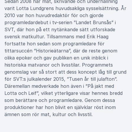
Sedan 2008 har mat, skrivande och underhållning
varit Lotta Lundgrens huvudsakliga sysselsättning. År
2010 var hon huvudredaktör för och gjorde
programledardebut i tv-serien ”Landet Brunsås” i
SVT, där hon på ett nytänkande sätt utforskade
svensk matkultur. Tillsammans med Erik Haag
fortsatte hon sedan som programledare för
tittarsuccén ”Historieätarna”, där de reste genom
olika epoker och gav publiken en unik inblick i
historiska matvanor och livsstilar. Programmets
genomslag var så stort att dess koncept låg till grund
för SVT:s julkalender 2015, ”Tusen år till julafton”.
Däremellan medverkade hon även i ”På jakt med
Lotta och Leif”, vilket ytterligare visar hennes bredd
som berättare och programledare. Genom dessa
produktioner har hon blivit en självklar röst inom
ämnen som rör mat, kultur och livsstil.