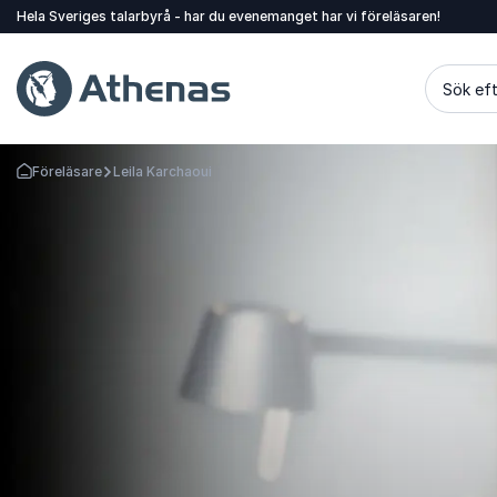
Hela Sveriges talarbyrå - har du evenemanget har vi föreläsaren!
Sök eft
Föreläsare
Leila Karchaoui
Gå tillbaka till startsidan