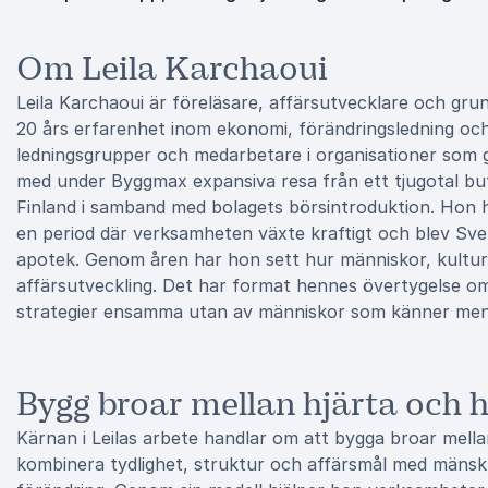
Om Leila Karchaoui
Leila Karchaoui är föreläsare, affärsutvecklare och gr
20 års erfarenhet inom ekonomi, förändringsledning oc
ledningsgrupper och medarbetare i organisationer som g
med under Byggmax expansiva resa från ett tjugotal but
Finland i samband med bolagets börsintroduktion. Hon 
en period där verksamheten växte kraftigt och blev Sveri
apotek. Genom åren har hon sett hur människor, kultur
affärsutveckling. Det har format hennes övertygelse om 
strategier ensamma utan av människor som känner men
Bygg broar mellan hjärta och 
Kärnan i Leilas arbete handlar om att bygga broar mella
kombinera tydlighet, struktur och affärsmål med mänsklig