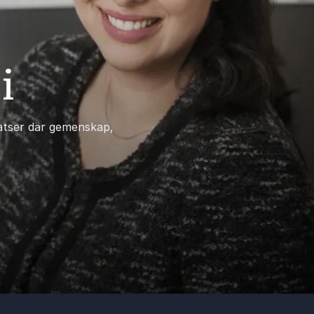
i
latser där gemenskap,