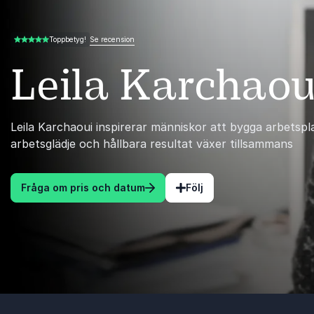
Se recension
Toppbetyg!
5.00 av 5
Leila Karchaou
Leila Karchaoui inspirerar människor att bygga arbetsp
arbetsglädje och hållbara resultat växer tillsammans
Fråga om pris och datum
Följ