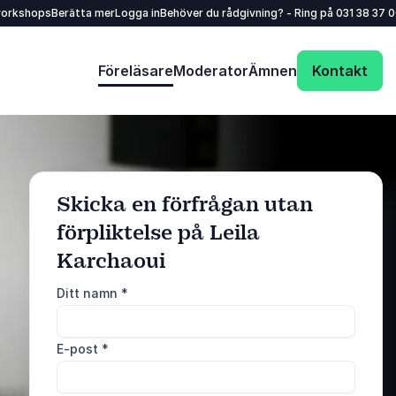
workshops
Berätta mer
Logga in
Behöver du rådgivning? - Ring på
031 38 37 
Föreläsare
Moderator
Ämnen
Kontakt
Skicka en förfrågan utan
förpliktelse på Leila
: @Model.ProfileFu
Skicka förfrågan
Karchaoui
Ditt namn
*
Ring oss
031 38 37 000
E-post
*