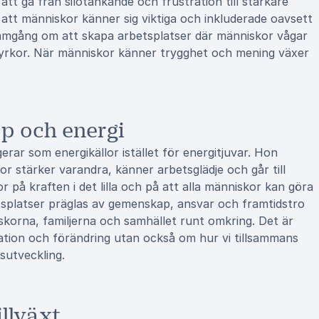
tt gå från silotänkande och frustration till starkare
att människor känner sig viktiga och inkluderade oavsett
framgång om att skapa arbetsplatser där människor vågar
styrkor. När människor känner trygghet och mening växer
.
p och energi
ungerar som energikällor istället för energitjuvar. Hon
or stärker varandra, känner arbetsglädje och går till
r på kraften i det lilla och på att alla människor kan göra
etsplatser präglas av gemenskap, ansvar och framtidstro
korna, familjerna och samhället runt omkring. Det är
ation och förändring utan också om hur vi tillsammans
sutveckling.
illväxt