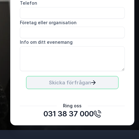
Telefon
Företag eller organisation
Info om ditt evenemang
Skicka förfrågan
Meryem Nasri, responsable AI Expert
Ring oss
Ericsson
031 38 37 000