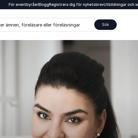
För eventbyråer
Blogg
Registrera dig för nyhetsbrev
Utbildningar och 
er ämnen, föreläsare eller föreläsningar
Sök