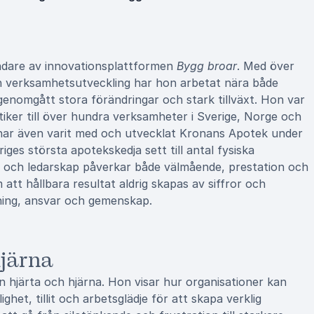
undare av innovationsplattformen
Bygg broar
. Med över
h verksamhetsutveckling har hon arbetat nära både
enomgått stora förändringar och stark tillväxt. Hon var
iker till över hundra verksamheter i Sverige, Norge och
har även varit med och utvecklat Kronans Apotek under
ges största apotekskedja sett till antal fysiska
 och ledarskap påverkar både välmående, prestation och
att hållbara resultat aldrig skapas av siffror och
ing, ansvar och gemenskap.
hjärna
n hjärta och hjärna. Hon visar hur organisationer kan
het, tillit och arbetsglädje för att skapa verklig