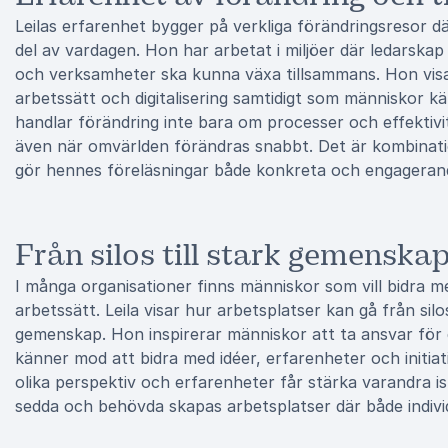
Leilas erfarenhet bygger på verkliga förändringsresor dä
del av vardagen. Hon har arbetat i miljöer där ledarska
och verksamheter ska kunna växa tillsammans. Hon visa
arbetssätt och digitalisering samtidigt som människor 
handlar förändring inte bara om processer och effektiv
även när omvärlden förändras snabbt. Det är kombinati
gör hennes föreläsningar både konkreta och engageran
Från silos till stark gemenska
I många organisationer finns människor som vill bidra me
arbetssätt. Leila visar hur arbetsplatser kan gå från sil
gemenskap. Hon inspirerar människor att ta ansvar för 
känner mod att bidra med idéer, erfarenheter och initiati
olika perspektiv och erfarenheter får stärka varandra i
sedda och behövda skapas arbetsplatser där både indivi