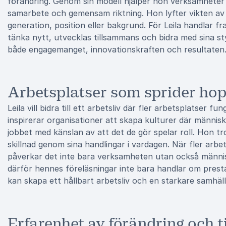
förändring. Genom sin modell hjälper hon verksamheter a
samarbete och gemensam riktning. Hon lyfter vikten av 
generation, position eller bakgrund. För Leila handlar 
tänka nytt, utvecklas tillsammans och bidra med sina 
både engagemanget, innovationskraften och resultaten
Arbetsplatser som sprider hop
Leila vill bidra till ett arbetsliv där fler arbetsplatser f
inspirerar organisationer att skapa kulturer där människ
jobbet med känslan av att det de gör spelar roll. Hon tro
skillnad genom sina handlingar i vardagen. När fler arb
påverkar det inte bara verksamheten utan också männis
därför hennes föreläsningar inte bara handlar om prest
kan skapa ett hållbart arbetsliv och en starkare samhäll
Erfarenhet av förändring och t