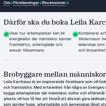
Om
Föreläsningar
Recensioner
Därför ska du boka Leila Kar
Visar hur arbetsplatser kan bli
Kombinerar erf
energikällor där människor känner
tillväxtresor m
framtidstro, arbetsglädje och
ledarskap som 
ansvar tillsammans
och lönsamhet
Brobyggare mellan människor, 
Leila Karchaoui är en inspirerande föreläsare som vill bid
och framtidstro. Med erfarenhet från några av Sveriges st
bygga arbetsplatser där människor, kultur och affärsmål 
arbete vill hon få fler att förstå att alla kan göra skillnad
som sprider hopp, arbetsglädje och gemenskap långt uta