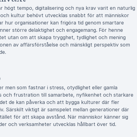
r högt tempo, digitalisering och nya krav varit en naturlig
p och kultur behövt utvecklas snabbt för att människor
r hur organisationer kan frigöra tid genom smartare
känner större delaktighet och engagemang. För henne
itet utan om att skapa trygghet, tydlighet och mening
onen av affärsförståelse och mänskligt perspektiv som
de.
p
r men som fastnar i stress, otydlighet eller gamla
os och frustration till samarbete, nyfikenhet och starkare
det de kan påverka och att bygga kulturer där fler
v. Särskilt viktigt är samspelet mellan generationer där
stället för att skapa avstånd. När människor känner sig
der och verksamheter utvecklas hållbart över tid.