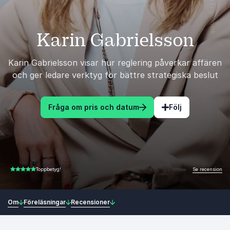
Karin Gabrielsson
Karin Gabrielsson visar hur reglering påverkar affären
och ger ledare verktyg för bättre strategiska beslut
Fråga om pris och datum
Följ
Se recension
Toppbetyg!
5.00 av 5
Om
Föreläsningar
Recensioner