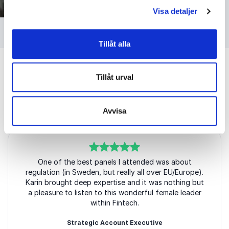
ökad långsiktig lönsamhet. Karin föreläser på svenska
Visa detaljer
och engelska inom områden som finansiell reglering
Foto: Abraham Engelmark
och tillsyn, affärsstrategi, strategisk styrning,
ledarskap, risk management, compliance,
Tillåt alla
förändringsledning samt styrning och kontroll.
Hennes motto sammanfattar kärnan i hennes arbete:
Tillåt urval
Förstå regleringen – stärk affären.
Kundrecensioner
Avvisa
5
av
One of the best panels I attended was about
5
regulation (in Sweden, but really all over EU/Europe).
Karin brought deep expertise and it was nothing but
a pleasure to listen to this wonderful female leader
within Fintech.
Strategic Account Executive