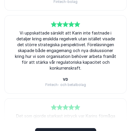
Fintech-bolag
5
av
Vi uppskattade särskilt att Karin inte fastnade i
5
detaljer kring enskilda regelverk utan istället visade
det större strategiska perspektivet. Föreläsningen
skapade både engagemang och nya diskussioner
kring hur vi som organisation behöver arbeta framåt
för att stärka vår regulatoriska kapacitet och
konkurrenskraft.
VD
Fintech- och betalbolag
5
Det som gjorde starkast intryck var Karins förmåga
av
5
att visa hur regulatoriska förändringar påverkar
affären i praktiken. Hon kombinerar erfarenhet från