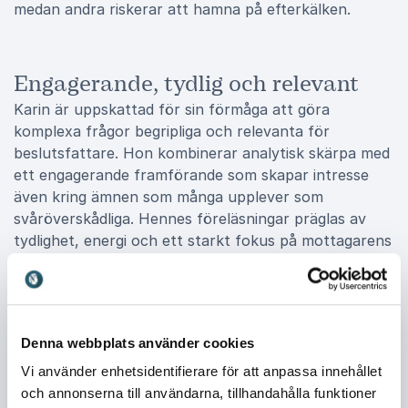
medan andra riskerar att hamna på efterkälken.
Engagerande, tydlig och relevant
Karin är uppskattad för sin förmåga att göra
komplexa frågor begripliga och relevanta för
beslutsfattare. Hon kombinerar analytisk skärpa med
ett engagerande framförande som skapar intresse
även kring ämnen som många upplever som
svåröverskådliga. Hennes föreläsningar präglas av
tydlighet, energi och ett starkt fokus på mottagarens
verklighet. Oavsett om publiken består av
styrelseledamöter, ledningsgrupper eller specialister
anpassar Karin innehållet efter verksamhetens
förutsättningar och de frågor som står högst på
Denna webbplats använder cookies
agendan. Genom att sätta regleringen i ett
affärsperspektiv hjälper hon deltagarna att förstå
Vi använder enhetsidentifierare för att anpassa innehållet
vad förändringarna faktiskt innebär för den egna
och annonserna till användarna, tillhandahålla funktioner