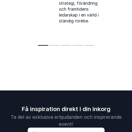
geopolitik och hur
idéer som v
strategi, förändring
organisationer kan
både hjärta
och framtidens
förbereda sig för
hjärna.
ledarskap i en värld i
framtiden.
ständig rörelse.
Få inspiration direkt i din inkorg
Ta del av exklusiva erbjudanden och inspirerande
event!