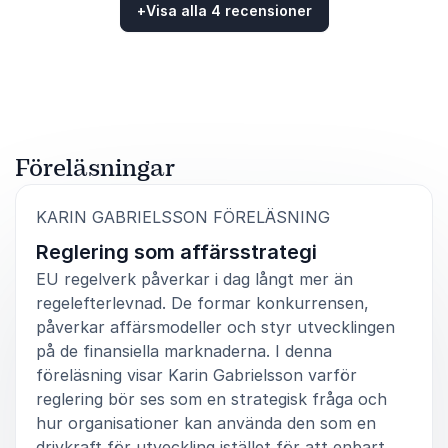
tillsyn, bank och rådgivning på ett sätt som ger
+
Visa alla 4 recensioner
trovärdighet och tyngd samtidigt som framförandet
Betygsatt
5.00
/5 baserat på
4
Kundrecensioner
är energifyllt och engagerande. En väldigt
uppskattad föreläsning hos oss.
Partner
Konsultbolag inom Financial Services
Föreläsningar
:
KARIN GABRIELSSON FÖRELÄSNING
5
av
En mycket uppskattad föreläsning med hög
5
Reglering som affärsstrategi
strategisk relevans för både ledning och verksamhet.
Karin kombinerar djup regulatorisk kompetens med
EU regelverk påverkar i dag långt mer än
ett starkt affärsperspektiv och lyckas göra ämnet
regelefterlevnad. De formar konkurrensen,
både konkret och framtidsorienterat. Vi fick flera nya
påverkar affärsmodeller och styr utvecklingen
perspektiv på hur reglering faktiskt påverkar
på de finansiella marknaderna. I denna
affärsmodell, skalbarhet och konkurrenskraft.
föreläsning visar Karin Gabrielsson varför
Grundare
reglering bör ses som en strategisk fråga och
Fintechbolag
hur organisationer kan använda den som en
drivkraft för utveckling istället för att enbart