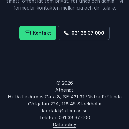
smått, offentligt som privat, för unga och gamla – vi
förmedlar kontakten mellan dig och din talare.
Kontakt
031 38 37 000
© 2026
Athenas
Hulda Lindgrens Gata 8, SE-421 31 Västra Frölunda
Götgatan 22A, 118 46 Stockholm
kontakt@athenas.se
Telefon:
031 38 37 000
Datapolicy