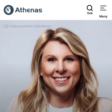
Sök
Meny
Föreläsare
Karin Gabrielsson
Gå tillbaka till startsidan
Foto: Abraham Engelmark