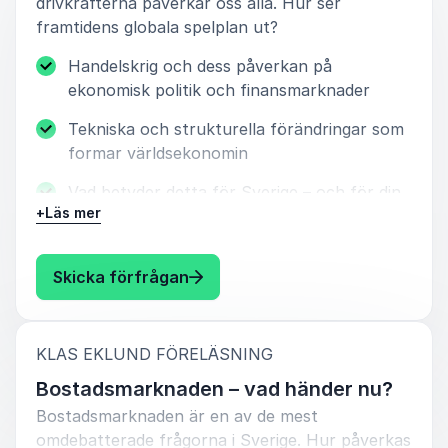
drivkrafterna påverkar oss alla. Hur ser
framtidens globala spelplan ut?
Handelskrig och dess påverkan på
ekonomisk politik och finansmarknader
Tekniska och strukturella förändringar som
formar världsekonomin
Vad betyder detta för Sverige – och för din
+
Läs mer
egen plånbok?
I denna föreläsning ger Klas Eklund en skarp
: Klas Eklund Vart tar världen vä
Skicka förfrågan
analys av världsekonomins riktning och hur vi
kan navigera i en tid av osäkerhet.
:
KLAS EKLUND FÖRELÄSNING
Bostadsmarknaden – vad händer nu?
Bostadsmarknaden är en av de mest
omdebatterade frågorna i Sverige. Hur påverkas