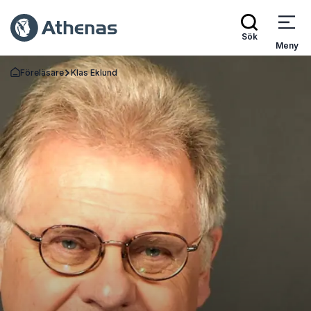
Sök
Meny
Föreläsare
Klas Eklund
Gå tillbaka till startsidan