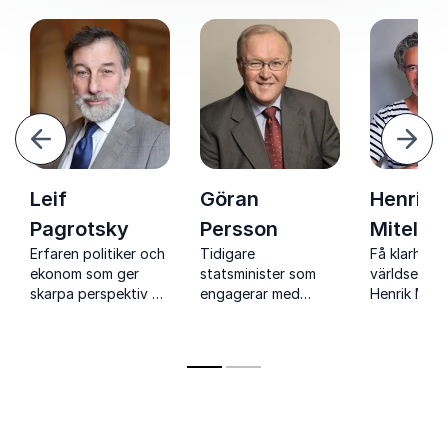
ående
Näst
Leif
Göran
Henrik
Pagrotsky
Persson
Mitelm
Erfaren politiker och
Tidigare
Få klarhet i
ekonom som ger
statsminister som
världsekon
skarpa perspektiv på
engagerar med
Henrik Mite
global ekonomi,
skarpa insikter om
prisbelönt a
demokrati och
ledarskap, ekonomi
och efterf
maktförskjutningar.
och hållbar
föreläsare 
utveckling
omvärldsins