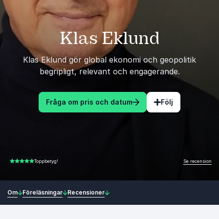
Klas Eklund
Klas Eklund gör global ekonomi och geopolitik
begripligt, relevant och engagerande.
Fråga om pris och datum
Följ
Se recension
Toppbetyg!
5.00 av 5
Om
Föreläsningar
Recensioner