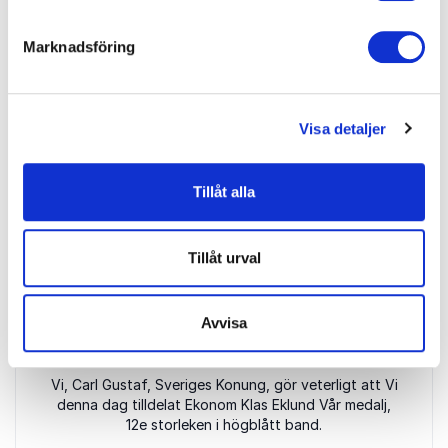
pedagog.
Marknadsföring
Anders Borg
Visa detaljer
5
av
Klas har scenen i blodet. Hans pappa var Tjorvens
5
pappa, Bengt Eklund, hans söner är Sigge och Fredrik
Tillåt alla
Eklund… Du kan tänka på klanen Eklund som den
tjusigare versionen av Wahlgren-Ingrosso där
mellangenerationens Klas alltså är Pernilla.
Tillåt urval
SvD
Avvisa
5
Vi, Carl Gustaf, Sveriges Konung, gör veterligt att Vi
av
5
denna dag tilldelat Ekonom Klas Eklund Vår medalj,
12e storleken i högblått band.