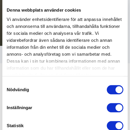
Denna webbplats använder cookies
Vi använder enhetsidentifierare för att anpassa innehållet
och annonserna till användarna, tillhandahålla funktioner
för sociala medier och analysera vår trafik. Vi
vidarebefordrar även sådana identifierare och annan
information från din enhet till de sociala medier och
annons- och analysföretag som vi samarbetar med.
Dessa kan i sin tur kombinera informationen med annan
information som du har tillhandahållit eller som de har
samlat in när du har använt deras tjänster.
Samtyckesval
Nödvändig
Kundrecensioner
Inställningar
Statistik
5
av
Ingen svensk ekonom kan mäta sig med Eklund som
5