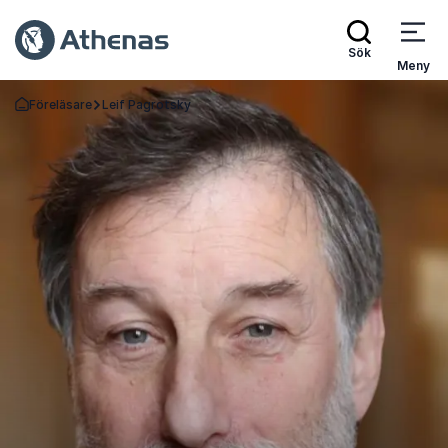
Sök
Meny
Föreläsare
Leif Pagrotsky
Gå tillbaka till startsidan