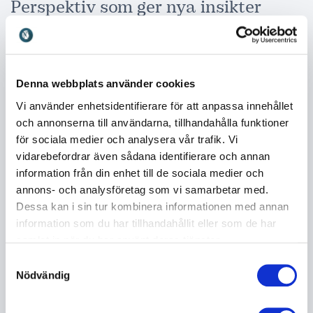
Perspektiv som ger nya insikter
Genom att förena sina erfarenheter från politik,
ekonomi och internationella uppdrag erbjuder Leif
Pagrotsky ett helhetsperspektiv som få andra kan
matcha. Han visar hur ekonomi, politik och kultur
Denna webbplats använder cookies
hänger samman och hur globala förändringar
Vi använder enhetsidentifierare för att anpassa innehållet
påverkar både organisationer och individer. Hans
och annonserna till användarna, tillhandahålla funktioner
analyser hjälper publiken att förstå inte bara vad som
för sociala medier och analysera vår trafik. Vi
händer i världen utan också varför det händer och
vidarebefordrar även sådana identifierare och annan
vilka konsekvenser det kan få. Detta gör hans
information från din enhet till de sociala medier och
föreläsningar särskilt värdefulla för organisationer
annons- och analysföretag som vi samarbetar med.
och beslutsfattare som vill orientera sig i en snabbt
Dessa kan i sin tur kombinera informationen med annan
föränderlig omvärld och fatta mer informerade
information som du har tillhandahållit eller som de har
beslut.
samlat in när du har använt deras tjänster.
Samtyckesval
Nödvändig
Boka Leif Pagrotsky för ditt event
Att boka Leif Pagrotsky innebär att få tillgång till en