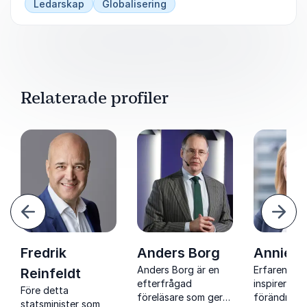
Ledarskap
Globalisering
Relaterade profiler
ående
Näst
Fredrik
Anders Borg
Annie L
Anders Borg är en
Erfaren led
Reinfeldt
efterfrågad
inspirerar 
Före detta
föreläsare som ger
förändring
statsminister som