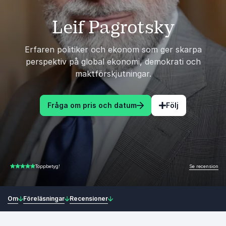
Leif Pagrotsky
Erfaren politiker och ekonom som ger skarpa
perspektiv på global ekonomi, demokrati och
maktförskjutningar.
Fråga om pris och datum
Följ
Se recension
Toppbetyg!
5.00 av 5
Om
Föreläsningar
Recensioner