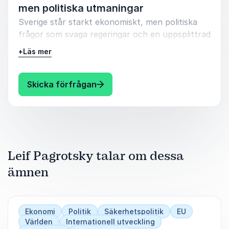
Få en bättre förståelse för de globala krafter
men politiska utmaningar
som omformar vår värld.
Sverige står starkt ekonomiskt, men politiska
frågor som svaga regeringar och en uppsplittrad
riksdag skapar osäkerhet.
+
Läs mer
Sveriges ekonomiska styrkor och
utmaningar i en global kontext.
: Leif Pagrotsky Sverige i värld
Skicka förfrågan
Hur påverkas vi av EU
utveckling och globala trender?
Reflektioner kring framtidens politik och
ekonomi.
Leif Pagrotsky talar om dessa
En föreläsning som ger perspektiv på Sveriges
ämnen
roll i den globala ekonomin och politiken.
Ekonomi
Politik
Säkerhetspolitik
EU
Världen
Internationell utveckling