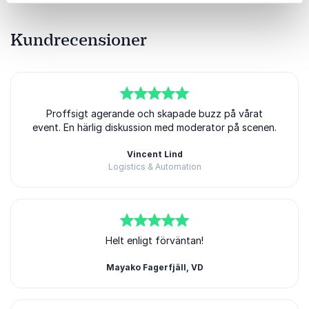
Kundrecensioner
5
av
Proffsigt agerande och skapade buzz på vårat
5
event. En härlig diskussion med moderator på scenen.
Vincent Lind
Logistics & Automation
5
av
5
Helt enligt förväntan!
Mayako Fagerfjäll, VD