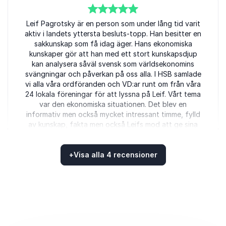
5
Leif Pagrotsky är en person som under lång tid varit
av
5
aktiv i landets yttersta besluts-topp. Han besitter en
sakkunskap som få idag äger. Hans ekonomiska
kunskaper gör att han med ett stort kunskapsdjup
kan analysera såväl svensk som världsekonomins
svängningar och påverkan på oss alla. I HSB samlade
vi alla våra ordföranden och VD:ar runt om från våra
24 lokala föreningar för att lyssna på Leif. Vårt tema
var den ekonomiska situationen. Det blev en
informativ men också mycket intressant timme, fylld
av kunskap, fakta men också Leifs mod att ge sina
egna reflektioner och minnen. I den utvärdering vi
gjorde efter vår konferens fick Leif det högsta
betyg av alla de föreläsare som framträdde denna
+
Visa alla 4 recensioner
dag. Ord som nämndes i utvärderingen var, proffsig,
Betygsatt
5.00
/5 baserat på
4
Kundrecensioner
enormt kunnig, engagerad och ”Har aldrig hört en
bättre föreläsning av en f.d. politiker”. Vi alla
uppskattade också mycket att Leif tog sig tid att
stanna efter sin föreläsning och gick runt och
pratade med folk. Jag kan med varm hand
rekommendera er att lyssna och lära av Leif