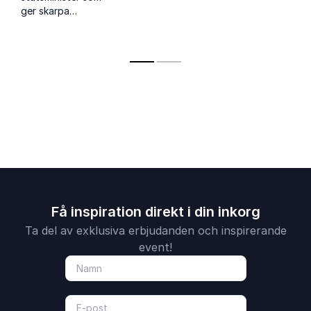
skarpa perspektiv på
värderingss
ger skarpa
ekonomi, teknik,
ledarskap
perspektiv på politik,
geopolitik och hur
global ekonomi,
organisationer kan
ledarskap och
förbereda sig för
samhällsutveckling i
framtiden.
Sverige och världen
Få inspiration direkt i din inkorg
Ta del av exklusiva erbjudanden och inspirerande
event!