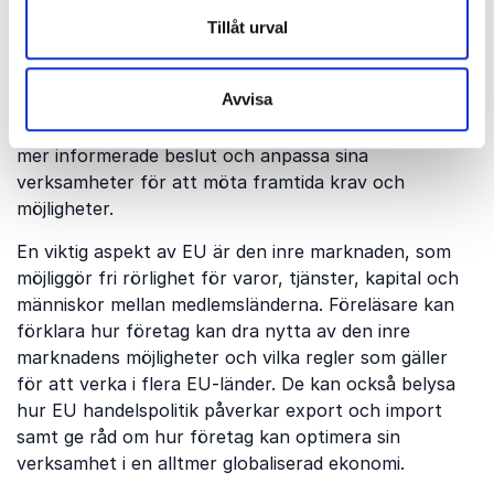
beslut fattas, samt hur dessa beslut påverkar
Tillåt urval
företag och organisationer i medlemsländerna.
Genom att förstå processerna bakom EU-lagstiftning
Avvisa
och de regler som styr allt från handel och
konkurrens till miljö och arbetsrätt kan företag fatta
mer informerade beslut och anpassa sina
verksamheter för att möta framtida krav och
möjligheter.
En viktig aspekt av EU är den inre marknaden, som
möjliggör fri rörlighet för varor, tjänster, kapital och
människor mellan medlemsländerna. Föreläsare kan
förklara hur företag kan dra nytta av den inre
marknadens möjligheter och vilka regler som gäller
för att verka i flera EU-länder. De kan också belysa
hur EU handelspolitik påverkar export och import
samt ge råd om hur företag kan optimera sin
verksamhet i en alltmer globaliserad ekonomi.