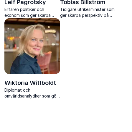
Leif Pagrotsky
Tobias Billström
Erfaren politiker och
Tidigare utrikesminister som
ekonom som ger skarpa
ger skarpa perspektiv på
perspektiv på global
geopolitik, Nato och
ekonomi, demokrati och
säkerhet i en värld präglad
maktförskjutningar.
av snabb förändring.
Wiktoria Wittboldt
Diplomat och
omvärldsanalytiker som gör
geopolitik, kultur och
affärer begripliga och
handlingsbara för
beslutsfattare.