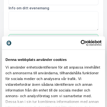
Info om ditt evenemang
Skicka förfrågan
Denna webbplats använder cookies
Vi använder enhetsidentifierare för att anpassa innehållet
och annonserna till användarna, tillhandahålla funktioner
för sociala medier och analysera vår trafik. Vi
Därför ska du boka en
vidarebefordrar även sådana identifierare och annan
information från din enhet till de sociala medier och
föreläsning om EU
annons- och analysföretag som vi samarbetar med.
Dessa kan i sin tur kombinera informationen med annan
Europeiska unionen (EU) spelar en avgörande roll för