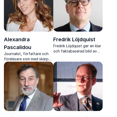
Alexandra
Fredrik Löjdquist
Fredrik Löjdquist ger en klar
Pascalidou
och faktabaserad bild av
Journalist, författare och
Ryssland, kriget i Ukraina
föreläsare som med skärpa,
och Europas säkerhetsläge
värme och erfarenhet
utifrån lång erfarenhet av
engagerar publiken i
diplomati och analys
samhällsfrågor som berör.