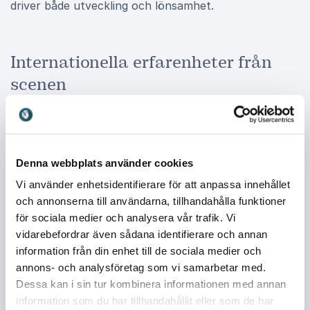
driver både utveckling och lönsamhet.
Internationella erfarenheter från
scenen
Freddie Öst och Erik Kockum har föreläst i över 35
länder och mött publik på universitet, företag och
internationella konferenser. De har talat på scener
hos Stanford University, Google och SXSW och delat
Denna webbplats använder cookies
sina perspektiv med organisationer över hela världen.
Vi använder enhetsidentifierare för att anpassa innehållet
Dessa erfarenheter ger dem en unik förståelse för
och annonserna till användarna, tillhandahålla funktioner
hur varumärken och företagskulturer utvecklas i
för sociala medier och analysera vår trafik. Vi
olika miljöer. De kan därför kombinera globala
vidarebefordrar även sådana identifierare och annan
perspektiv med konkreta exempel från verkligheten.
information från din enhet till de sociala medier och
Resultatet är föreläsningar som både inspirerar och
annons- och analysföretag som vi samarbetar med.
ger tydliga verktyg för förändring.
Dessa kan i sin tur kombinera informationen med annan
information som du har tillhandahållit eller som de har