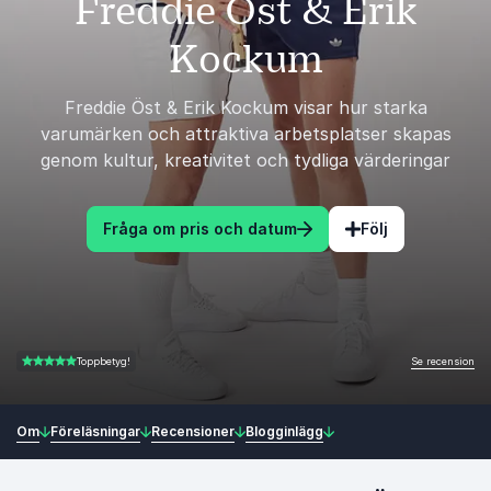
Freddie Öst & Erik
Kockum
Freddie Öst & Erik Kockum visar hur starka
varumärken och attraktiva arbetsplatser skapas
genom kultur, kreativitet och tydliga värderingar
Fråga om pris och datum
Följ
Se recension
Toppbetyg!
4.50 av 5
Om
Föreläsningar
Recensioner
Blogginlägg