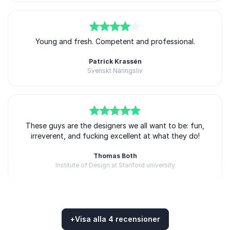
4
av
Young and fresh. Competent and professional.
5
Patrick Krassén
Svenskt Näringsliv
5
These guys are the designers we all want to be: fun,
av
5
irreverent, and fucking excellent at what they do!
Thomas Both
Institute of Design at Stanford university
+
Visa alla 4 recensioner
5
av
Seeing my audience’s reaction during and after a
5