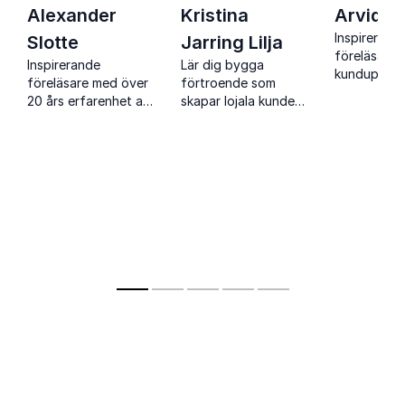
Alexander
Kristina
Arvid A
Inspirerand
Slotte
Jarring Lilja
föreläsare 
Inspirerande
Lär dig bygga
kundupplev
föreläsare med över
förtroende som
meningsfull
20 års erfarenhet av
skapar lojala kunder,
upplevelser
försäljning, service
stark kultur och
och
långsiktig framgång i
referensbaserade
hela organisationen.
affärer som skapar
resultat genom
relationer