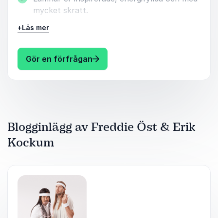
mycket skratt.
Efter att ha jobbat med globala och Svenska
+
Läs mer
kunder såväl som sitt eget varumärke har
Freddie och Erik lärt sig vad man bör och inte
bör göra för att bygga ett attraktivt varumärke
: Freddie Öst & Erik Kockum Konst
Gör en förfrågan
och arbetsplats. Boka nu för att skapa en mer
attraktiv arbetsplats!
Blogginlägg av Freddie Öst & Erik
Kockum