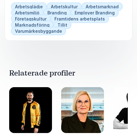
Arbetsglädje
Arbetskultur
Arbetsmarknad
Arbetsmiljö
Branding
Employer Branding
Företagskultur
Framtidens arbetsplats
Marknadsföring
Tillit
Varumärkesbyggande
Relaterade profiler