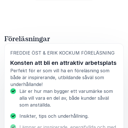
SNASK presentation at OFFF is a treat to my heart.
Betygsatt
4.50
/5 baserat på
4
Kundrecensioner
SNASK is a broadway show ticket that you wait for
all year excitingly, brining the world fucking awesome
work!
Hector Ayuso
Founder of OFFF (Spain, Mexico, Israel etc)
Föreläsningar
:
FREDDIE ÖST & ERIK KOCKUM FÖRELÄSNING
Konsten att bli en attraktiv arbetsplats
Perfekt för er som vill ha en föreläsning som
både är inspirerande, utbildande såväl som
underhållande!
Lär er hur man bygger ett varumärke som
alla vill vara en del av, både kunder såväl
som anställda.
Insikter, tips och underhållning.
Lämnar er inspirerade, energifyllda och med