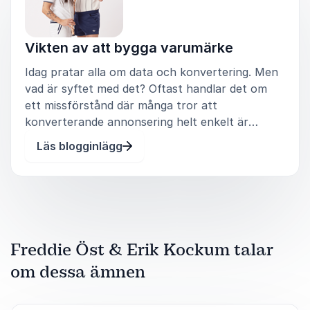
Vikten av att bygga varumärke
Idag pratar alla om data och konvertering. Men
vad är syftet med det? Oftast handlar det om
ett missförstånd där många tror att
konverterande annonsering helt enkelt är
samma sak som marknadsföring. Tyvärr är detta
Läs blogginlägg
ett vanligt tankefel, kanske på grund av att det
kallas för just annonsering. För att
Freddie Öst & Erik Kockum talar
om dessa ämnen