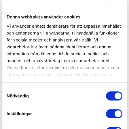
vara snabb.
Denna webbplats använder cookies
Det fjärde är uthållighet. Och kanske är det det
Vi använder enhetsidentifierare för att anpassa innehållet
allra svåraste. För de barn vi är mest oroliga för
och annonserna till användarna, tillhandahålla funktioner
förändras sällan av en enskild insats. Inte av ett
för sociala medier och analysera vår trafik. Vi
möte. Inte av ett orossamtal. Inte av en tillfällig
vidarebefordrar även sådana identifierare och annan
markering. Det som ofta gör skillnad är när vuxna
information från din enhet till de sociala medier och
visar att de tänker stanna kvar. Fortsätta fråga.
annons- och analysföretag som vi samarbetar med.
Fortsätta följa upp. Fortsätta sätta gränser.
Dessa kan i sin tur kombinera informationen med annan
information som du har tillhandahållit eller som de har
Fortsätta bry sig också när barnet inte tackar för
samlat in när du har använt deras tjänster.
det.
Samtyckesval
Det är där SSPF prövas på riktigt. Inte i
Nödvändig
policydokumenten utan i uthålligheten.
Inställningar
Och det är också därför det här ämnet angår fler
än dem som formellt arbetar i SSPF. Det här är en