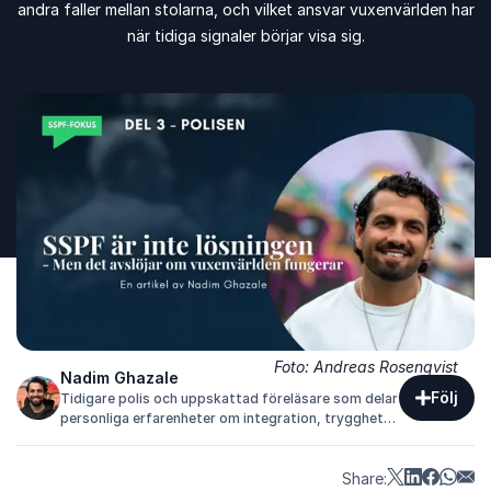
andra faller mellan stolarna, och vilket ansvar vuxenvärlden har
när tidiga signaler börjar visa sig.
Foto: Andreas Rosenqvist
Nadim Ghazale
Följ
Tidigare polis och uppskattad föreläsare som delar
personliga erfarenheter om integration, trygghet
och vägen från utanförskap till
samhällsengagemang.
Share: