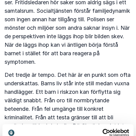
ser. Fritidsledaren hör saker som aldrig sägs i ett
samtalsrum. Socialtjänsten förstår familjedynamik
som ingen annan har tillgång till. Polisen ser
mönster och miljöer som andra saknar insyn i. När
de perspektiven inte läggs ihop blir bilden skev.
När de läggs ihop kan vi äntligen börja förstå
barnet i stället för att bara reagera på
symptomen.
Det tredje är tempo. Det här är en punkt som ofta
underskattas. Barns liv står inte still medan vuxna
handlägger. Ett barn i riskzon kan förflytta sig
väldigt snabbt. Från oro till normbrytande
beteende. Från fel umgänge till konkret
kriminalitet. Från att testa gränser till att bli
använd av äldre kriminella. Därför räcker det inte
att samverkan är välmenande. Den måste också