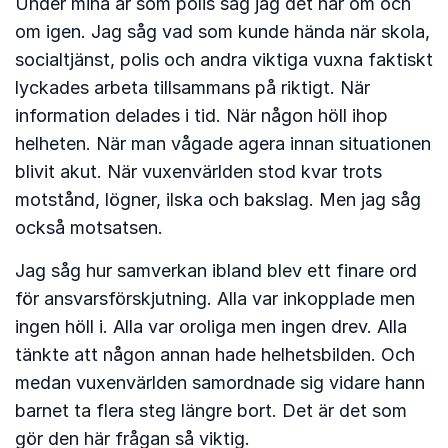
Under mina år som polis såg jag det här om och
om igen. Jag såg vad som kunde hända när skola,
socialtjänst, polis och andra viktiga vuxna faktiskt
lyckades arbeta tillsammans på riktigt. När
information delades i tid. När någon höll ihop
helheten. När man vågade agera innan situationen
blivit akut. När vuxenvärlden stod kvar trots
motstånd, lögner, ilska och bakslag. Men jag såg
också motsatsen.
Jag såg hur samverkan ibland blev ett finare ord
för ansvarsförskjutning. Alla var inkopplade men
ingen höll i. Alla var oroliga men ingen drev. Alla
tänkte att någon annan hade helhetsbilden. Och
medan vuxenvärlden samordnade sig vidare hann
barnet ta flera steg längre bort. Det är det som
gör den här frågan så viktig.